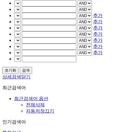
추가
추가
추가
추가
추가
추가
추가
상세검색닫기
최근검색어
최근검색어 옵션
전체삭제
자동저장끄기
인기검색어