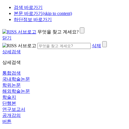
검색 바로가기
본문 바로가기(skip to content)
하단정보 바로가기
무엇을 찾고 계세요?
닫기
삭제
상세검색
상세검색
통합검색
국내학술논문
학위논문
해외학술논문
학술지
단행본
연구보고서
공개강의
버튼