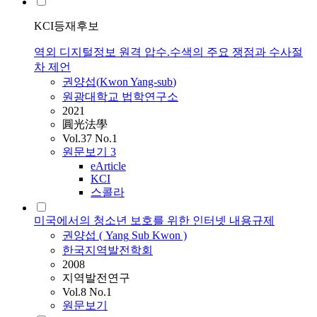
KCI등재후보
역외 디지털정보 원격 압수.수색의 주요 쟁점과 수사절
차 제언
권양섭
(
Kwon
Yang-sub
)
원광대학교 법학연구소
2021
圓光法學
Vol.37 No.1
원문보기
3
eArticle
KCI
스콜라
미국에서의 청소년 보호를 위한 인터넷 내용규제
권양섭
(
Yang
Sub
Kwon
)
한국지역발전학회
2008
지역발전연구
Vol.8 No.1
원문보기