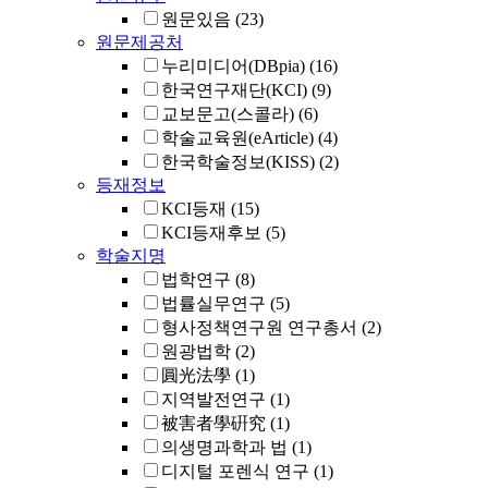
원문있음
(23)
원문제공처
누리미디어(DBpia)
(16)
한국연구재단(KCI)
(9)
교보문고(스콜라)
(6)
학술교육원(eArticle)
(4)
한국학술정보(KISS)
(2)
등재정보
KCI등재
(15)
KCI등재후보
(5)
학술지명
법학연구
(8)
법률실무연구
(5)
형사정책연구원 연구총서
(2)
원광법학
(2)
圓光法學
(1)
지역발전연구
(1)
被害者學硏究
(1)
의생명과학과 법
(1)
디지털 포렌식 연구
(1)