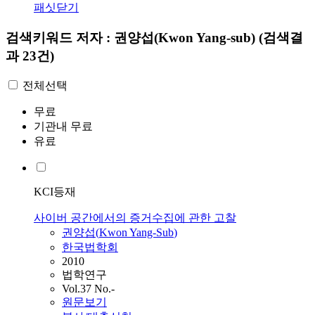
패싯닫기
검색키워드
저자 : 권양섭(Kwon Yang-sub)
(검색결
과 23건)
전체선택
무료
기관내 무료
유료
KCI등재
사이버 공간에서의 증거수집에 관한 고찰
권양섭
(
Kwon
Yang-Sub
)
한국법학회
2010
법학연구
Vol.37 No.-
원문보기