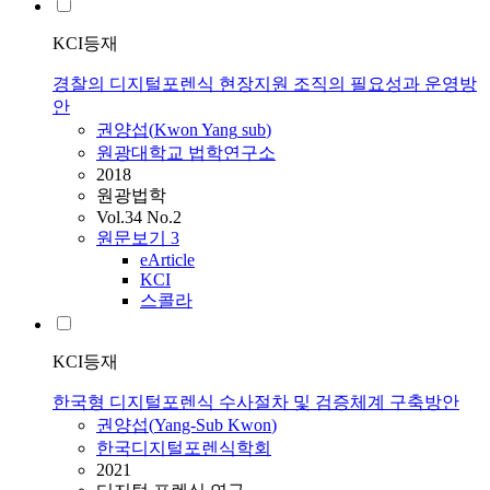
KCI등재
경찰의 디지털포렌식 현장지원 조직의 필요성과 운영방
안
권양섭
(
Kwon
Yang
sub
)
원광대학교 법학연구소
2018
원광법학
Vol.34 No.2
원문보기
3
eArticle
KCI
스콜라
KCI등재
한국형 디지털포렌식 수사절차 및 검증체계 구축방안
권양섭
(
Yang-Sub
Kwon
)
한국디지털포렌식학회
2021