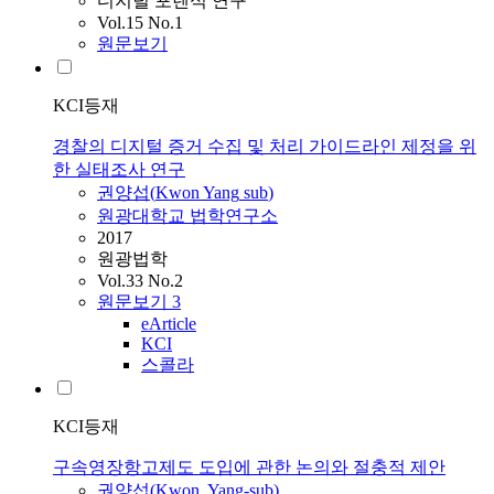
디지털 포렌식 연구
Vol.15 No.1
원문보기
KCI등재
경찰의 디지털 증거 수집 및 처리 가이드라인 제정을 위
한 실태조사 연구
권양섭
(
Kwon
Yang
sub
)
원광대학교 법학연구소
2017
원광법학
Vol.33 No.2
원문보기
3
eArticle
KCI
스콜라
KCI등재
구속영장항고제도 도입에 관한 논의와 절충적 제안
권양섭
(
Kwon
,
Yang-sub
)