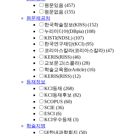
원문있음
(457)
원문없음
(155)
원문제공처
한국학술정보(KISS)
(152)
누리미디어(DBpia)
(108)
KISTI(NDSL)
(107)
한국연구재단(KCI)
(95)
코리아스칼라(코리아스칼라)
(47)
KERIS(RISS)
(46)
교보문고(스콜라)
(28)
학술교육원(eArticle)
(16)
KERIS(RISS)
(12)
등재정보
KCI등재
(268)
KCI등재후보
(82)
SCOPUS
(60)
SCIE
(36)
ESCI
(6)
KCI우수등재
(3)
학술지명
대한내과학회지
(50)