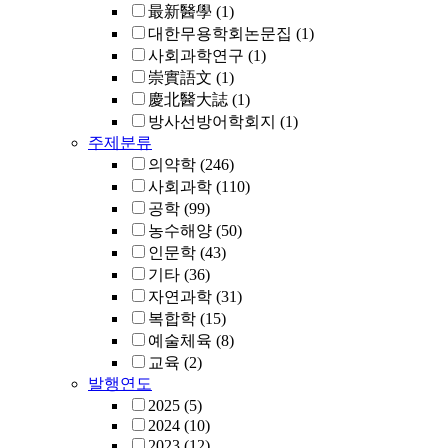
最新醫學
(1)
대한무용학회논문집
(1)
사회과학연구
(1)
崇實語文
(1)
慶北醫大誌
(1)
방사선방어학회지
(1)
주제분류
의약학
(246)
사회과학
(110)
공학
(99)
농수해양
(50)
인문학
(43)
기타
(36)
자연과학
(31)
복합학
(15)
예술체육
(8)
교육
(2)
발행연도
2025
(5)
2024
(10)
2023
(12)