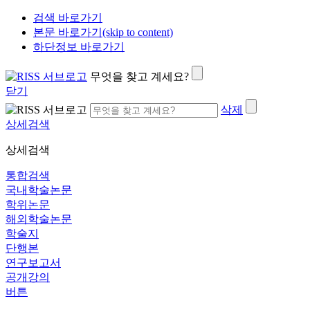
검색 바로가기
본문 바로가기(skip to content)
하단정보 바로가기
무엇을 찾고 계세요?
닫기
삭제
상세검색
상세검색
통합검색
국내학술논문
학위논문
해외학술논문
학술지
단행본
연구보고서
공개강의
버튼