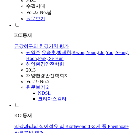
2024
수필시대
Vol.22 No.봄
원문보기
KCI등재
금강하구의 환경가치 평가
권영주
,
유승훈
,
박세헌
,
Kwon, Young-Ju
,
Yoo, Seung-
Hoon
,
Park, Se-Hun
해양환경안전학회
2013
해양환경안전학회지
Vol.19 No.5
원문보기
2
NDSL
코리아스칼라
KCI등재
밀감과피의 식이섬유 및 Bioflavonoid 정제 중 Phenthoate
잔류분의 제거