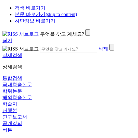
검색 바로가기
본문 바로가기(skip to content)
하단정보 바로가기
무엇을 찾고 계세요?
닫기
삭제
상세검색
상세검색
통합검색
국내학술논문
학위논문
해외학술논문
학술지
단행본
연구보고서
공개강의
버튼