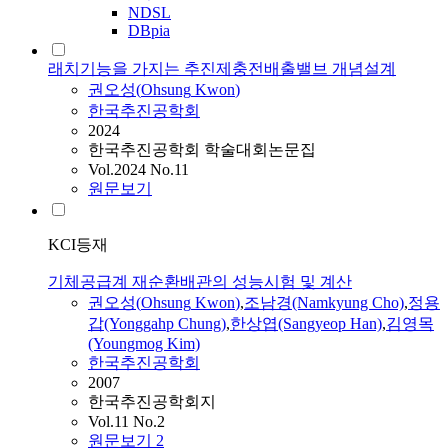
NDSL
DBpia
래치기능을 가지는 추진제충전배출밸브 개념설계
권오성
(
Ohsung
Kwon
)
한국추진공학회
2024
한국추진공학회 학술대회논문집
Vol.2024 No.11
원문보기
KCI등재
기체공급계 재순환배관의 성능시험 및 계산
권오성
(
Ohsung
Kwon
)
,
조남경(Namkyung Cho)
,
정용
갑(Yonggahp Chung)
,
한상엽(Sangyeop Han)
,
김영목
(Youngmog Kim)
한국추진공학회
2007
한국추진공학회지
Vol.11 No.2
원문보기
2