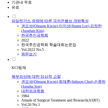
기관내 무료
유료
파일럿가스 유량에 따른 극저온밸브 개방특성
권오성
(
Ohsung
Kwon
)
,
이지성(Jisung Lee)
,
김정한
(Junghan Kim)
한국추진공학회
2022
한국추진공학회 학술대회논문집
Vol.2022 No.5
원문보기
KCI등재
복부외상에 대한 임상적 고찰
권오성
(
Ohsung
Kwon
)
,
최재훈(Jaihoon Choi)
,
손종하
(Jongha Son)
대한외과학회
1984
Annals of Surgical Treatment and Research(ASRT)
Vol.26 No.1