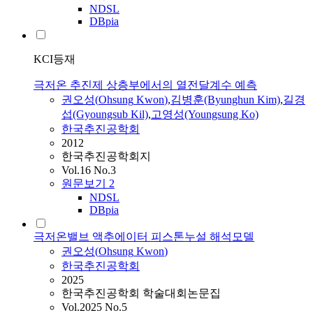
NDSL
DBpia
KCI등재
극저온 추진제 상층부에서의 열전달계수 예측
권오성
(
Ohsung
Kwon
)
,
김병훈(Byunghun Kim)
,
길경
섭(Gyoungsub Kil)
,
고영성(Youngsung Ko)
한국추진공학회
2012
한국추진공학회지
Vol.16 No.3
원문보기
2
NDSL
DBpia
극저온밸브 액추에이터 피스톤누설 해석모델
권오성
(
Ohsung
Kwon
)
한국추진공학회
2025
한국추진공학회 학술대회논문집
Vol.2025 No.5