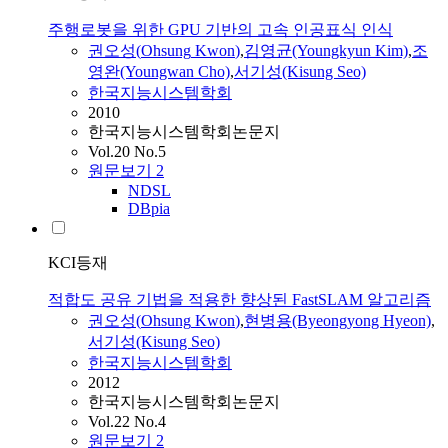
주행로봇을 위한 GPU 기반의 고속 인공표식 인식
권오성
(
Ohsung
Kwon
)
,
김영균(Youngkyun Kim)
,
조
영완(Youngwan Cho)
,
서기성(Kisung Seo)
한국지능시스템학회
2010
한국지능시스템학회논문지
Vol.20 No.5
원문보기
2
NDSL
DBpia
KCI등재
적합도 공유 기법을 적용한 향상된 FastSLAM 알고리즘
권오성
(
Ohsung
Kwon
)
,
현병용(Byeongyong Hyeon)
,
서기성(Kisung Seo)
한국지능시스템학회
2012
한국지능시스템학회논문지
Vol.22 No.4
원문보기
2