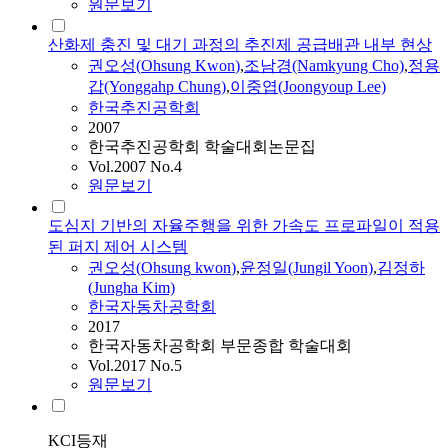
원문보기
산화제 충진 및 대기 과정의 추진제 공급배관 내부 현상
권오성
(
Ohsung
Kwon
)
,
조남경(Namkyung Cho)
,
정용
갑(Yonggahp Chung)
,
이중엽(Joongyoup Lee)
한국추진공학회
2007
한국추진공학회 학술대회논문집
Vol.2007 No.4
원문보기
도심지 기반의 자율주행을 위한 가속도 프로파일이 적용
된 퍼지 제어 시스템
권오성
(
Ohsung
kwon
)
,
윤정일(Jungil Yoon)
,
김정하
(Jungha Kim)
한국자동차공학회
2017
한국자동차공학회 부문종합 학술대회
Vol.2017 No.5
원문보기
KCI등재