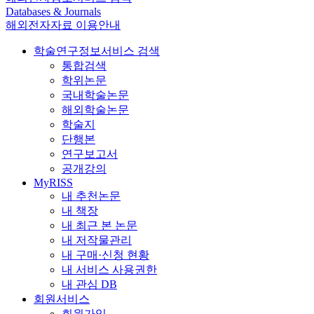
Databases & Journals
해외전자자료 이용안내
학술연구정보서비스 검색
통합검색
학위논문
국내학술논문
해외학술논문
학술지
단행본
연구보고서
공개강의
MyRISS
내 추천논문
내 책장
내 최근 본 논문
내 저작물관리
내 구매·신청 현황
내 서비스 사용권한
내 관심 DB
회원서비스
회원가입