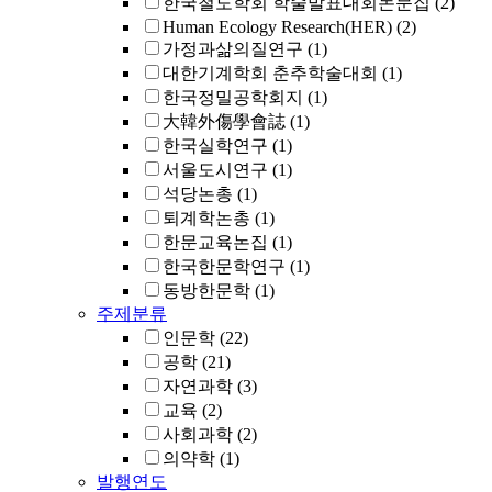
한국철도학회 학술발표대회논문집
(2)
Human Ecology Research(HER)
(2)
가정과삶의질연구
(1)
대한기계학회 춘추학술대회
(1)
한국정밀공학회지
(1)
大韓外傷學會誌
(1)
한국실학연구
(1)
서울도시연구
(1)
석당논총
(1)
퇴계학논총
(1)
한문교육논집
(1)
한국한문학연구
(1)
동방한문학
(1)
주제분류
인문학
(22)
공학
(21)
자연과학
(3)
교육
(2)
사회과학
(2)
의약학
(1)
발행연도