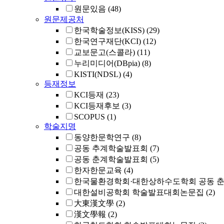
원문있음
(48)
원문제공처
한국학술정보(KISS)
(29)
한국연구재단(KCI)
(12)
교보문고(스콜라)
(11)
누리미디어(DBpia)
(8)
KISTI(NDSL)
(4)
등재정보
KCI등재
(23)
KCI등재후보
(3)
SCOPUS
(1)
학술지명
동양한문학연구
(8)
공동 추계학술발표회
(7)
공동 춘계학술발표회
(5)
한자한문교육
(4)
한국물환경학회·대한상하수도학회 공동 
대한설비공학회 학술발표대회논문집
(2)
大東漢文學
(2)
漢文學報
(2)