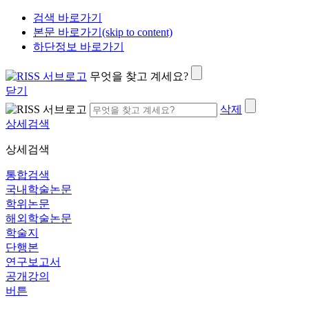
검색 바로가기
본문 바로가기(skip to content)
하단정보 바로가기
무엇을 찾고 계세요?
닫기
삭제
상세검색
상세검색
통합검색
국내학술논문
학위논문
해외학술논문
학술지
단행본
연구보고서
공개강의
버튼