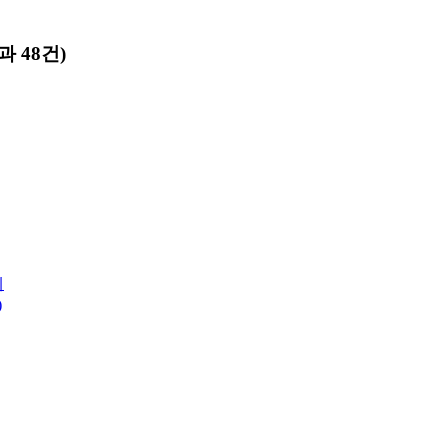
 48건)
례
)