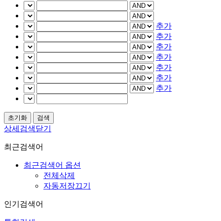
추가
추가
추가
추가
추가
추가
추가
상세검색닫기
최근검색어
최근검색어 옵션
전체삭제
자동저장끄기
인기검색어