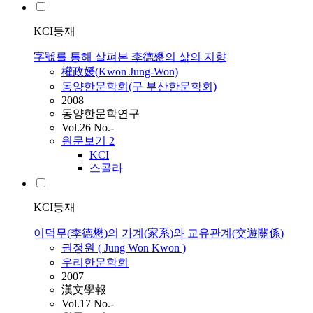
KCI등재
字號를 통해 살펴본 李德懋의 삶의 지향
權政媛(
Kwon
Jung-Won)
동양한문학회(구 부산한문학회)
2008
동양한문학연구
Vol.26 No.-
원문보기
2
KCI
스콜라
KCI등재
이덕무(李德懋)의 가계(家系)와 교유관계(交遊關係)
권정원
( Jung Won
Kwon
)
우리한문학회
2007
漢文學報
Vol.17 No.-