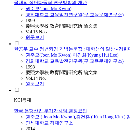
국내외 집단따돌림 연구방법의 개관
권준모
(
Joon
Mo
Kwon
)
경희대학교 교육발전연구원(구.교육문제연구소)
1999
慶熙大學校 敎育問題硏究所 論文集
Vol.15 No.-
원문보기
한공우 교수 정년퇴임 기념논문집 : 대학생의 일상 - 경
권준모
(
Joon
Mo
Kwon
)
,
이경희(Kyung Hui Lee)
경희대학교 교육발전연구원(구.교육문제연구소)
1998
慶熙大學校 敎育問題硏究所 論文集
Vol.14 No.-
원문보기
KCI등재
한국 은행산업 부가가치의 결정요인
권준모
(
Joon
Mo
Kwon
)
,
김건홍 ( Kun Hong Kim )
,
김
연세대학교 경제연구소
2014