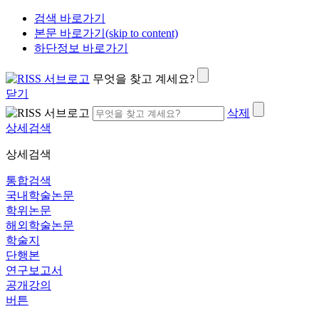
검색 바로가기
본문 바로가기(skip to content)
하단정보 바로가기
무엇을 찾고 계세요?
닫기
삭제
상세검색
상세검색
통합검색
국내학술논문
학위논문
해외학술논문
학술지
단행본
연구보고서
공개강의
버튼