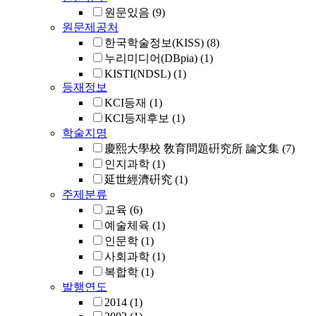
원문있음
(9)
원문제공처
한국학술정보(KISS)
(8)
누리미디어(DBpia)
(1)
KISTI(NDSL)
(1)
등재정보
KCI등재
(1)
KCI등재후보
(1)
학술지명
慶熙大學校 敎育問題硏究所 論文集
(7)
인지과학
(1)
延世經濟硏究
(1)
주제분류
교육
(6)
예술체육
(1)
인문학
(1)
사회과학
(1)
복합학
(1)
발행연도
2014
(1)