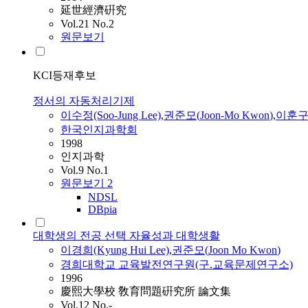
延世經濟硏究
Vol.21 No.2
원문보기
KCI등재후보
정서의 자동처리기제
이수정(Soo-Jung Lee)
,
권준모
(
Joon
-
Mo
Kwon
)
,
이훈구(H
한국인지과학회
1998
인지과학
Vol.9 No.1
원문보기
2
NDSL
DBpia
대학생의 전공 선택 자율성과 대학생활
이경희(Kyung Hui Lee)
,
권준모
(
Joon
Mo
Kwon
)
경희대학교 교육발전연구원(구.교육문제연구소)
1996
慶熙大學校 敎育問題硏究所 論文集
Vol.12 No.-