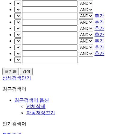
추가
추가
추가
추가
추가
추가
추가
상세검색닫기
최근검색어
최근검색어 옵션
전체삭제
자동저장끄기
인기검색어