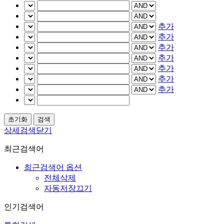
추가
추가
추가
추가
추가
추가
추가
상세검색닫기
최근검색어
최근검색어 옵션
전체삭제
자동저장끄기
인기검색어