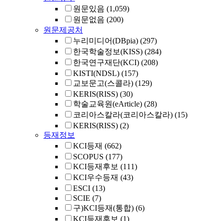
원문있음
(1,059)
원문없음
(200)
원문제공처
누리미디어(DBpia)
(297)
한국학술정보(KISS)
(284)
한국연구재단(KCI)
(208)
KISTI(NDSL)
(157)
교보문고(스콜라)
(129)
KERIS(RISS)
(30)
학술교육원(eArticle)
(28)
코리아스칼라(코리아스칼라)
(15)
KERIS(RISS)
(2)
등재정보
KCI등재
(662)
SCOPUS
(177)
KCI등재후보
(111)
KCI우수등재
(43)
ESCI
(13)
SCIE
(7)
구)KCI등재(통합)
(6)
KCI등재후보
(1)