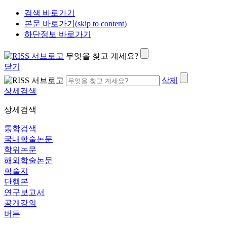
검색 바로가기
본문 바로가기(skip to content)
하단정보 바로가기
무엇을 찾고 계세요?
닫기
삭제
상세검색
상세검색
통합검색
국내학술논문
학위논문
해외학술논문
학술지
단행본
연구보고서
공개강의
버튼