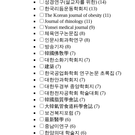
성경연구(설교자를 위한)
(14)
한국리듬운동학회지
(13)
The Korean journal of obesity
(11)
Journal of rhinology
(11)
Yonsei medical journal
(9)
체육연구논문집
(8)
인문사회과학연구
(8)
방송기자
(8)
韓國佛敎學
(7)
대한소화기학회지
(7)
建築
(7)
한국공업화학회 연구논문 초록집
(7)
대한안과학회지
(7)
대한두경부 종양학회지
(7)
대한전자공학회 학술대회
(7)
韓國脂質學會誌
(7)
大韓氣管食道科學會誌
(7)
보건복지포럼
(7)
最新醫學
(6)
중남미연구
(6)
한양의대 학술지
(6)