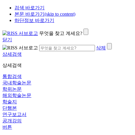
검색 바로가기
본문 바로가기(skip to content)
하단정보 바로가기
무엇을 찾고 계세요?
닫기
삭제
상세검색
상세검색
통합검색
국내학술논문
학위논문
해외학술논문
학술지
단행본
연구보고서
공개강의
버튼