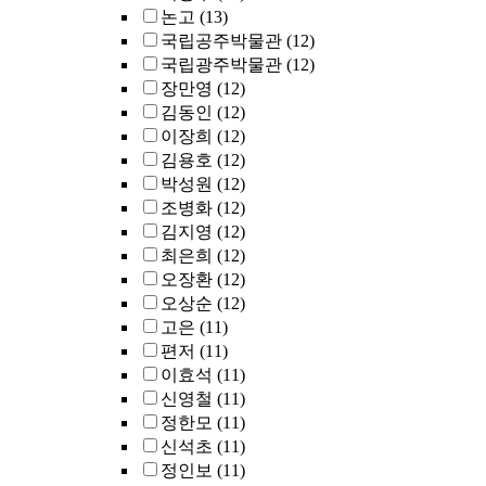
논고
(13)
국립공주박물관
(12)
국립광주박물관
(12)
장만영
(12)
김동인
(12)
이장희
(12)
김용호
(12)
박성원
(12)
조병화
(12)
김지영
(12)
최은희
(12)
오장환
(12)
오상순
(12)
고은
(11)
편저
(11)
이효석
(11)
신영철
(11)
정한모
(11)
신석초
(11)
정인보
(11)