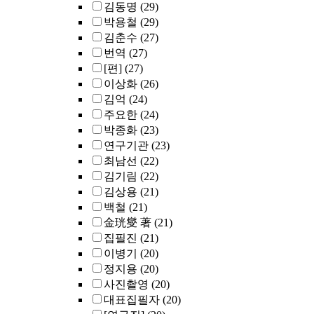
김동명
(29)
박용철
(29)
김춘수
(27)
번역
(27)
[편]
(27)
이상화
(26)
김억
(24)
주요한
(24)
박종화
(23)
연구기관
(23)
최남선
(22)
김기림
(22)
김상용
(21)
백철
(21)
金珖燮 著
(21)
집필진
(21)
이병기
(20)
정지용
(20)
사진촬영
(20)
대표집필자
(20)