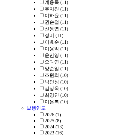
계용묵
(11)
유치진
(11)
이하윤
(11)
권순철
(11)
신동엽
(11)
정미
(11)
이효순
(11)
이용악
(11)
윤만영
(11)
오다연
(11)
양순일
(11)
조원희
(10)
박인성
(10)
김상옥
(10)
최영인
(10)
이은복
(10)
발행연도
2026
(1)
2025
(8)
2024
(13)
2023
(16)