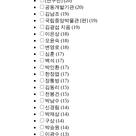
[연구진]
(20)
공동개발기관
(20)
김남조
(19)
국립중앙박물관 [편]
(19)
김광섭 지음
(19)
이은상
(18)
모윤숙
(18)
변영로
(18)
심훈
(17)
백석
(17)
박인환
(17)
한정엽
(17)
장통방
(17)
김동리
(15)
전봉건
(15)
박남수
(15)
신경림
(14)
박재삼
(14)
구상
(14)
박승원
(14)
이광수
(13)