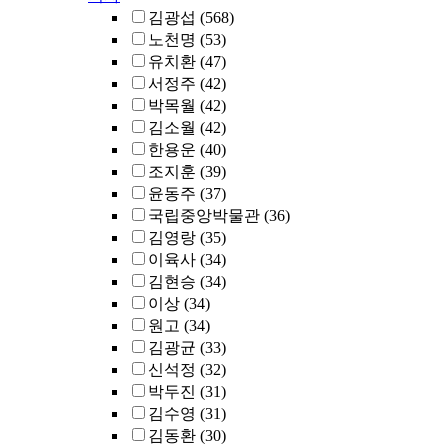
김광섭
(568)
노천명
(53)
유치환
(47)
서정주
(42)
박목월
(42)
김소월
(42)
한용운
(40)
조지훈
(39)
윤동주
(37)
국립중앙박물관
(36)
김영랑
(35)
이육사
(34)
김현승
(34)
이상
(34)
원고
(34)
김광균
(33)
신석정
(32)
박두진
(31)
김수영
(31)
김동환
(30)