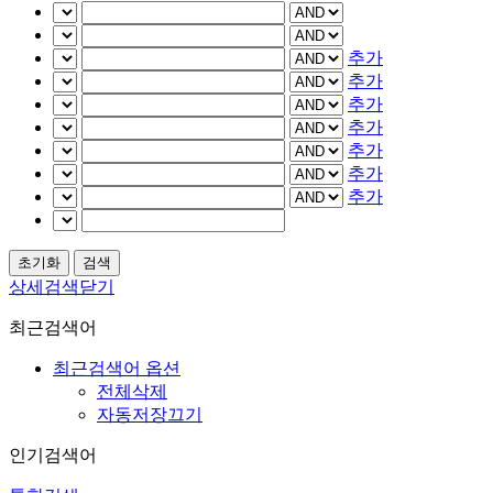
추가
추가
추가
추가
추가
추가
추가
상세검색닫기
최근검색어
최근검색어 옵션
전체삭제
자동저장끄기
인기검색어