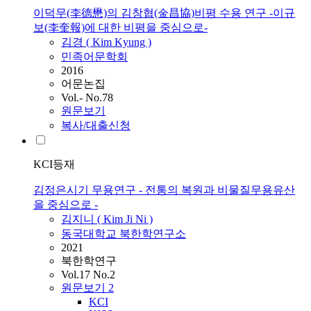
이덕무(李德懋)의 김창협(金昌協)비평 수용 연구 -이규
보(李奎報)에 대한 비평을 중심으로-
김
경 (
Kim
Kyung )
민족어문학회
2016
어문논집
Vol.- No.78
원문보기
복사/대출신청
KCI등재
김정은시기 무용연구 - 전통의 복원과 비물질무용유산
을 중심으로 -
김
지니 (
Kim
Ji Ni )
동국대학교 북한학연구소
2021
북한학연구
Vol.17 No.2
원문보기
2
KCI