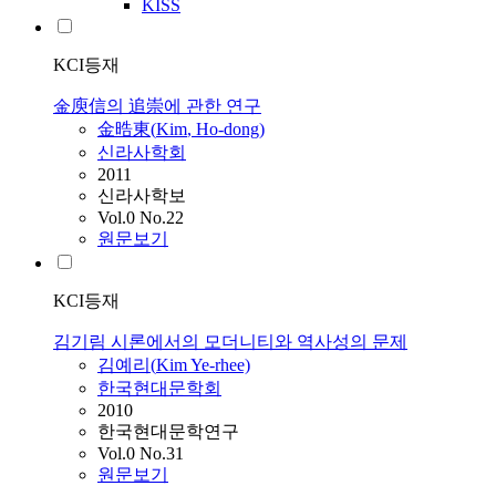
KISS
KCI등재
金庾信의 追崇에 관한 연구
金晧東(
Kim
, Ho-dong)
신라사학회
2011
신라사학보
Vol.0 No.22
원문보기
KCI등재
김기림 시론에서의 모더니티와 역사성의 문제
김
예리(
Kim
Ye-rhee)
한국현대문학회
2010
한국현대문학연구
Vol.0 No.31
원문보기