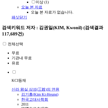
미상
(1)
오늘 본 자료
오늘 본 자료가 없습니다.
패싯닫기
검색키워드
저자 : 김권일(KIM, Kwonil)
(검색결과
117,689건)
전체선택
무료
기관내 무료
유료
KCI등재
신라 왕실 삼성(三姓)의 연원
김
기흥(
Kim
Ki-Heung)
한국고대사학회
2011