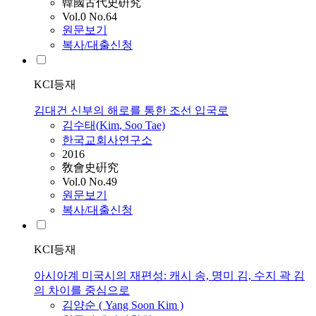
韓國古代史硏究
Vol.0 No.64
원문보기
복사/대출신청
KCI등재
김대건 신부의 해로를 통한 조선 입국로
김
수태(
Kim
, Soo Tae)
한국교회사연구소
2016
敎會史硏究
Vol.0 No.49
원문보기
복사/대출신청
KCI등재
아시아계 미국시의 재편성: 캐시 송, 명미 김, 수지 곽 김
의 차이를 중심으로
김
양순 ( Yang Soon
Kim
)