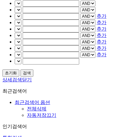
추가
추가
추가
추가
추가
추가
추가
상세검색닫기
최근검색어
최근검색어 옵션
전체삭제
자동저장끄기
인기검색어