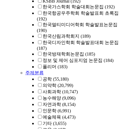
KSBB Journal
(192)
한국가스학회 학술대회논문집
(192)
한국항공우주학회 학술발표회 초록집
(192)
한국멀티미디어학회 학술발표논문집
(190)
한국산림과학회지
(189)
한국디자인학회 학술발표대회 논문집
(187)
한국방재학회논문집
(185)
정보 및 제어 심포지엄 논문집
(184)
폴리머
(183)
주제분류
공학
(55,180)
의약학
(20,799)
사회과학
(10,747)
농수해양
(9,096)
자연과학
(8,154)
인문학
(6,991)
예술체육
(4,473)
기타
(3,655)