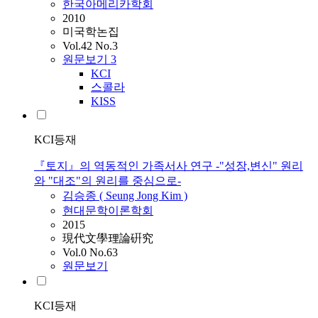
한국아메리카학회
2010
미국학논집
Vol.42 No.3
원문보기
3
KCI
스콜라
KISS
KCI등재
『토지』의 역동적인 가족서사 연구 -"성장,변신" 원리
와 "대조"의 원리를 중심으로-
김
승종 ( Seung Jong
Kim
)
현대문학이론학회
2015
現代文學理論硏究
Vol.0 No.63
원문보기
KCI등재