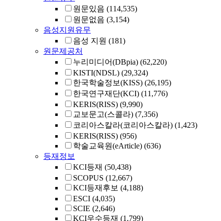
원문있음
(114,535)
원문없음
(3,154)
음성지원유무
음성 지원
(181)
원문제공처
누리미디어(DBpia)
(62,220)
KISTI(NDSL)
(29,324)
한국학술정보(KISS)
(26,195)
한국연구재단(KCI)
(11,776)
KERIS(RISS)
(9,990)
교보문고(스콜라)
(7,356)
코리아스칼라(코리아스칼라)
(1,423)
KERIS(RISS)
(956)
학술교육원(eArticle)
(636)
등재정보
KCI등재
(50,438)
SCOPUS
(12,667)
KCI등재후보
(4,188)
ESCI
(4,035)
SCIE
(2,646)
KCI우수등재
(1,799)