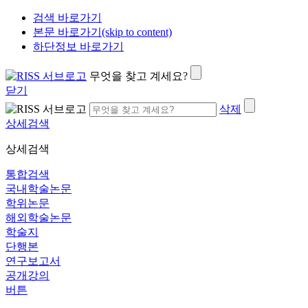
검색 바로가기
본문 바로가기(skip to content)
하단정보 바로가기
무엇을 찾고 계세요?
닫기
삭제
상세검색
상세검색
통합검색
국내학술논문
학위논문
해외학술논문
학술지
단행본
연구보고서
공개강의
버튼