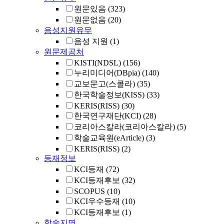
원문있음
(323)
원문없음
(20)
음성지원유무
음성 지원
(1)
원문제공처
KISTI(NDSL)
(156)
누리미디어(DBpia)
(140)
교보문고(스콜라)
(35)
한국학술정보(KISS)
(33)
KERIS(RISS)
(30)
한국연구재단(KCI)
(28)
코리아스칼라(코리아스칼라)
(5)
학술교육원(eArticle)
(3)
KERIS(RISS)
(2)
등재정보
KCI등재
(72)
KCI등재후보
(32)
SCOPUS
(10)
KCI우수등재
(10)
KCI등재후보
(1)
학술지명