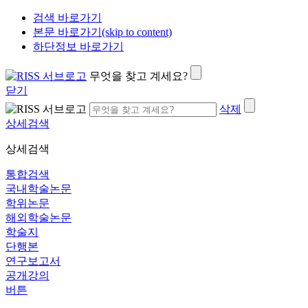
검색 바로가기
본문 바로가기(skip to content)
하단정보 바로가기
무엇을 찾고 계세요?
닫기
삭제
상세검색
상세검색
통합검색
국내학술논문
학위논문
해외학술논문
학술지
단행본
연구보고서
공개강의
버튼