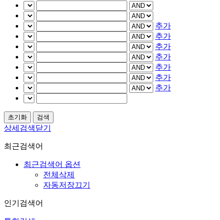
추가
추가
추가
추가
추가
추가
추가
상세검색닫기
최근검색어
최근검색어 옵션
전체삭제
자동저장끄기
인기검색어