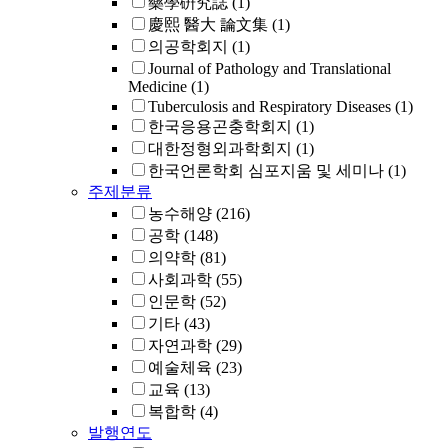
藥學硏究誌
(1)
慶熙 醫大 論文集
(1)
의공학회지
(1)
Journal of Pathology and Translational
Medicine
(1)
Tuberculosis and Respiratory Diseases
(1)
한국응용곤충학회지
(1)
대한정형외과학회지
(1)
한국언론학회 심포지움 및 세미나
(1)
주제분류
농수해양
(216)
공학
(148)
의약학
(81)
사회과학
(55)
인문학
(52)
기타
(43)
자연과학
(29)
예술체육
(23)
교육
(13)
복합학
(4)
발행연도