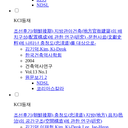
NDSL
KCI등재
조선후기(朝鮮後期) 지방관아건축(地方官衙建築)의 배
치구성(配置構成)에 관한 연구(硏究) -문헌사료(文獻史
料)에 나타난 충청도(忠淸道)를 대상으로-
김기덕
,
Kim
, Ki-Deok
한국건축역사학회
2004
건축역사연구
Vol.13 No.1
원문보기
2
NDSL
코리아스칼라
KCI등재
조선후기(朝鮮後期) 충청도(忠淸道) 지방(地方) 읍치(邑
治)의 공간구조(空間構造)에 관한 연구(硏究)
김기덕
,
이재헌
,
Kim
, Ki-Deok
,
Lee, Jae-Heon