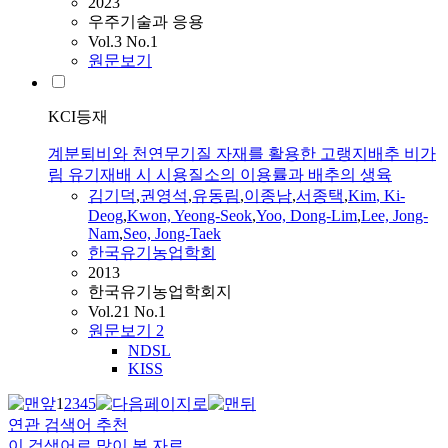
2023
우주기술과 응용
Vol.3 No.1
원문보기
KCI등재
계분퇴비와 천연무기질 자재를 활용한 고랭지배추 비가
림 유기재배 시 시용질소의 이용률과 배추의 생육
김기덕
,
권영석
,
유동림
,
이종남
,
서종택
,
Kim
, Ki-
Deog
,
Kwon, Yeong-Seok
,
Yoo, Dong-Lim
,
Lee, Jong-
Nam
,
Seo, Jong-Taek
한국유기농업학회
2013
한국유기농업학회지
Vol.21 No.1
원문보기
2
NDSL
KISS
1
2
3
4
5
연관 검색어 추천
이 검색어로 많이 본 자료