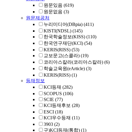
원문있음
(619)
원문없음
(3)
원문제공처
누리미디어(DBpia)
(411)
KISTI(NDSL)
(145)
한국학술정보(KISS)
(110)
한국연구재단(KCI)
(54)
KERIS(RISS)
(53)
교보문고(스콜라)
(19)
코리아스칼라(코리아스칼라)
(6)
학술교육원(eArticle)
(3)
KERIS(RISS)
(1)
등재정보
KCI등재
(282)
SCOPUS
(106)
SCIE
(77)
KCI등재후보
(28)
ESCI
(18)
KCI우수등재
(11)
3903
(2)
구)KCI등재(통합)
(1)