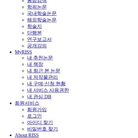
통합검색
학위논문
국내학술논문
해외학술논문
학술지
단행본
연구보고서
공개강의
MyRISS
내 추천논문
내 책장
내 최근 본 논문
내 저작물관리
내 구매·신청 현황
내 서비스 사용권한
내 관심 DB
회원서비스
회원가입
로그인
아이디 찾기
비밀번호 찾기
About RISS