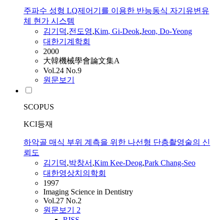
주파수 성형 LQ제어기를 이용한 반능동식 자기유변유
체 현가 시스템
김기덕
,
전도영
,
Kim
, Gi-Deok
,
Jeon, Do-Yeong
대한기계학회
2000
大韓機械學會論文集A
Vol.24 No.9
원문보기
SCOPUS
KCI등재
하악골 매식 부위 계측을 위한 나선형 단층촬영술의 신
뢰도
김기덕
,
박창서
,
Kim
Kee-Deog
,
Park Chang-Seo
대한영상치의학회
1997
Imaging Science in Dentistry
Vol.27 No.2
원문보기
2
RISS