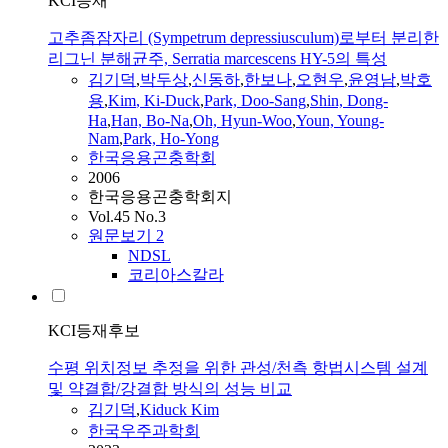
KCI등재
고추좀잠자리 (Sympetrum depressiusculum)로부터 분리한
리그닌 분해균주, Serratia marcescens HY-5의 특성
김기덕
,
박두상
,
신동하
,
한보나
,
오현우
,
윤영남
,
박호
용
,
Kim
, Ki-Duck
,
Park, Doo-Sang
,
Shin, Dong-
Ha
,
Han, Bo-Na
,
Oh, Hyun-Woo
,
Youn, Young-
Nam
,
Park, Ho-Yong
한국응용곤충학회
2006
한국응용곤충학회지
Vol.45 No.3
원문보기
2
NDSL
코리아스칼라
KCI등재후보
수평 위치정보 추정을 위한 관성/천측 항법시스템 설계
및 약결합/강결합 방식의 성능 비교
김기덕
,
Kiduck
Kim
한국우주과학회