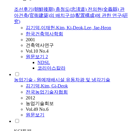
조선후기(朝鮮後期) 충청도(忠淸道) 전의현(全義縣) 관
아건축(官衙建築)의 배치구성(配置構成)에 관한 연구(硏
究)
김기덕
,
이재헌
,
Kim
, Ki-Deok
,
Lee, Jae-Heon
한국건축역사학회
2001
건축역사연구
Vol.10 No.4
원문보기
2
NDSL
코리아스칼라
농업기술 - 원예재배시설 유동차광 및 냉각기술
김기덕
,
Kim
, Gi-Deok
전국농업기술자협회
2012
농업기술회보
Vol.49 No.6
원문보기