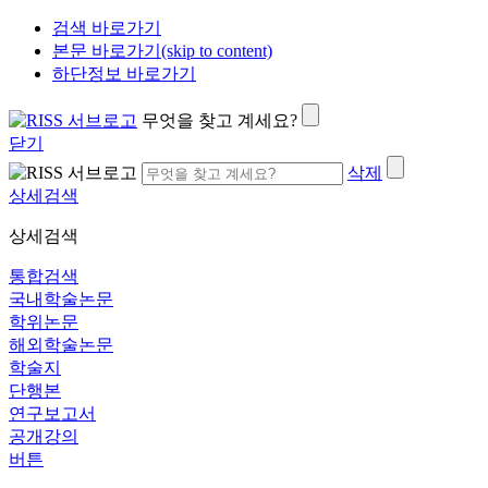
검색 바로가기
본문 바로가기(skip to content)
하단정보 바로가기
무엇을 찾고 계세요?
닫기
삭제
상세검색
상세검색
통합검색
국내학술논문
학위논문
해외학술논문
학술지
단행본
연구보고서
공개강의
버튼