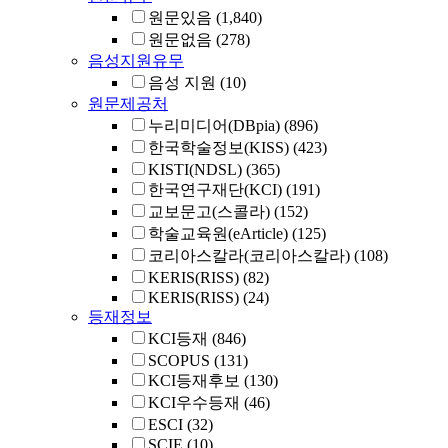
원문있음
(1,840)
원문없음
(278)
음성지원유무
음성 지원
(10)
원문제공처
누리미디어(DBpia)
(896)
한국학술정보(KISS)
(423)
KISTI(NDSL)
(365)
한국연구재단(KCI)
(191)
교보문고(스콜라)
(152)
학술교육원(eArticle)
(125)
코리아스칼라(코리아스칼라)
(108)
KERIS(RISS)
(82)
KERIS(RISS)
(24)
등재정보
KCI등재
(846)
SCOPUS
(131)
KCI등재후보
(130)
KCI우수등재
(46)
ESCI
(32)
SCIE
(10)