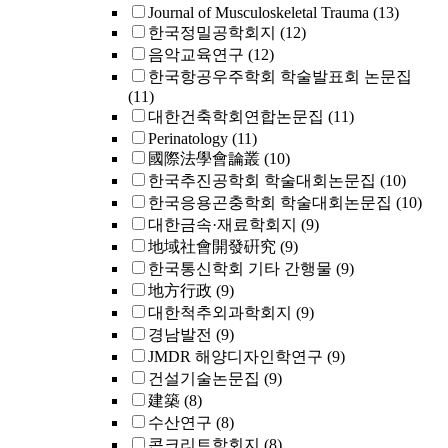
Journal of Musculoskeletal Trauma
(13)
한국정밀공학회지
(12)
음악교육연구
(12)
한국항공우주학회 학술발표회 논문집
(11)
대한건축학회연합논문집
(11)
Perinatology
(11)
國際法學會論叢
(10)
한국추진공학회 학술대회논문집
(10)
한국응용곤충학회 학술대회논문집
(10)
대한금속·재료학회지
(9)
地域社會開發硏究
(9)
한국통신학회 기타 간행물
(9)
地方行政
(9)
대한척추외과학회지
(9)
경남발전
(9)
JMDR 해양디자인학연구
(9)
건설기술논문집
(9)
建築
(8)
수산연구
(8)
콘크리트학회지
(8)