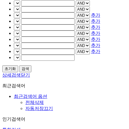
추가
추가
추가
추가
추가
추가
추가
상세검색닫기
최근검색어
최근검색어 옵션
전체삭제
자동저장끄기
인기검색어