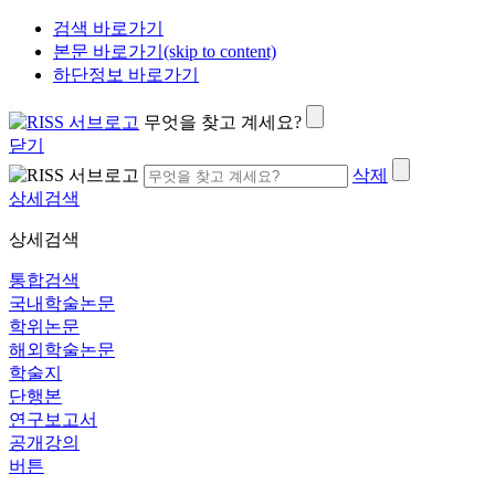
검색 바로가기
본문 바로가기(skip to content)
하단정보 바로가기
무엇을 찾고 계세요?
닫기
삭제
상세검색
상세검색
통합검색
국내학술논문
학위논문
해외학술논문
학술지
단행본
연구보고서
공개강의
버튼