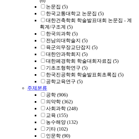
(6)
논문집
(5)
한국교통대학교 논문집
(5)
대한건축학회 학술발표대회 논문집 - 계
획계/구조계
(5)
한국의과학
(5)
전남의대학술지
(5)
육군의무장교단잡지
(5)
대한안과학회지
(5)
대한폐경학회 학술대회자료집
(5)
기초조형학연구
(5)
한국진공학회 학술발표회초록집
(5)
공학교육연구
(5)
주제분류
공학
(906)
의약학
(362)
사회과학
(248)
교육
(155)
농수해양
(132)
기타
(102)
인문학
(90)