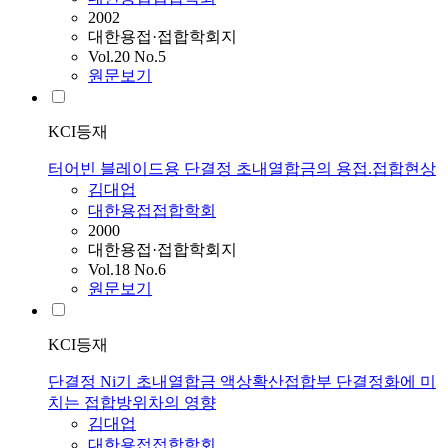
2002
대한용접·접합학회지
Vol.20 No.5
원문보기
KCI등재
터어빈 블레이드용 단결정 초내열합금의 용접.접합현상
김대업
대한용접접합학회
2000
대한용접·접합학회지
Vol.18 No.6
원문보기
KCI등재
단결정 Ni기 초내열합금 액상확산접합부 단결정화에 미
치는 접합방위차의 영향
김대업
대한용접접합학회