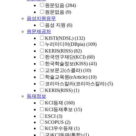
원문있음
(284)
원문없음
(9)
음성지원유무
음성 지원
(6)
원문제공처
KISTI(NDSL)
(132)
누리미디어(DBpia)
(109)
KERIS(RISS)
(82)
한국연구재단(KCI)
(60)
한국학술정보(KISS)
(43)
교보문고(스콜라)
(10)
학술교육원(eArticle)
(10)
코리아스칼라(코리아스칼라)
(5)
KERIS(RISS)
(1)
등재정보
KCI등재
(160)
KCI등재후보
(15)
ESCI
(3)
SCOPUS
(2)
KCI우수등재
(1)
구)KCI등재(통합)
(1)