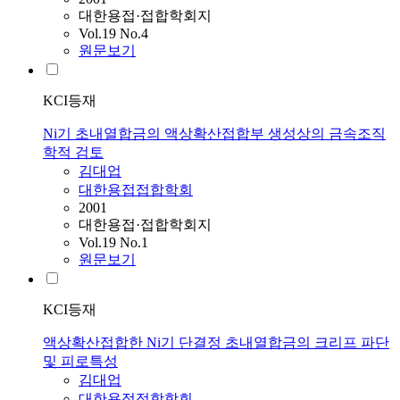
대한용접·접합학회지
Vol.19 No.4
원문보기
KCI등재
Ni기 초내열합금의 액상확산접합부 생성상의 금속조직
학적 검토
김대업
대한용접접합학회
2001
대한용접·접합학회지
Vol.19 No.1
원문보기
KCI등재
액상확산접합한 Ni기 단결정 초내열합금의 크리프 파단
및 피로특성
김대업
대한용접접합학회