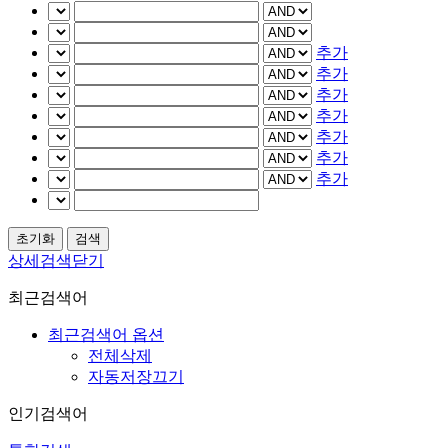
추가
추가
추가
추가
추가
추가
추가
상세검색닫기
최근검색어
최근검색어 옵션
전체삭제
자동저장끄기
인기검색어