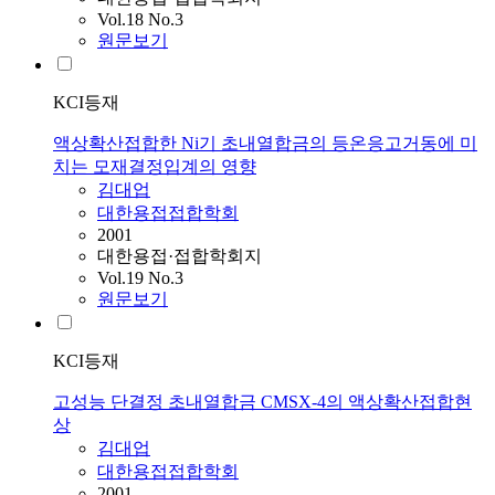
Vol.18 No.3
원문보기
KCI등재
액상확산접합한 Ni기 초내열합금의 등온응고거동에 미
치는 모재결정입계의 영향
김대업
대한용접접합학회
2001
대한용접·접합학회지
Vol.19 No.3
원문보기
KCI등재
고성능 단결정 초내열합금 CMSX-4의 액상확산접합현
상
김대업
대한용접접합학회
2001