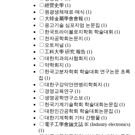
經營史學
(1)
원광생체재료·매식
(1)
大韓金屬學會會報
(1)
응고기술 심포지엄 논문집
(1)
한국트라이볼로지학회 학술대회
(1)
전자공학회논문지
(1)
오토저널
(1)
工科大學 硏究 報告
(1)
대한치과의사협회지
(1)
약학회지
(1)
한국고분자학회 학술대회 연구논문 초록
집
(1)
대한구강악안면병리학회지
(1)
경영교육연구
(1)
생명공학연구소보
(1)
한국기계기술학회 학술대회논문집
(1)
대한인간공학회 학술대회논문집
(1)
대한기계학회 기타 간행물
(1)
電子工學會論文誌 IE (Industry electronics)
(1)