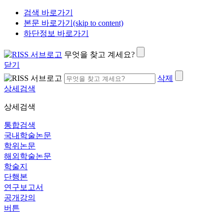
검색 바로가기
본문 바로가기(skip to content)
하단정보 바로가기
무엇을 찾고 계세요?
닫기
삭제
상세검색
상세검색
통합검색
국내학술논문
학위논문
해외학술논문
학술지
단행본
연구보고서
공개강의
버튼