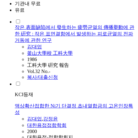
기관내 무료
유료
작은 表面缺陷에서 發生하는 疲勞균열의 傳播擧動에 관
한 硏究 : 작은 표면결함에서 발생하는 피로균열의 전파
거동에 관한 연구
김대업
釜山大學校 工科大學
1986
工科大學 硏究 報告
Vol.32 No.-
복사/대출신청
KCI등재
액상확산접합한 Ni기 단결정 초내열합금의 고온인장특
성
김대업
,
강정윤
대한용접접합학회
2000
대한용접·접합학회지