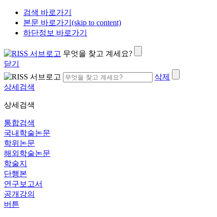
검색 바로가기
본문 바로가기(skip to content)
하단정보 바로가기
무엇을 찾고 계세요?
닫기
삭제
상세검색
상세검색
통합검색
국내학술논문
학위논문
해외학술논문
학술지
단행본
연구보고서
공개강의
버튼