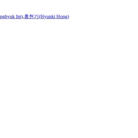
ghyuk Im)
,
홍현기(Hyunki Hong)