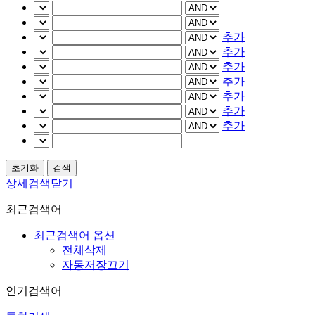
추가
추가
추가
추가
추가
추가
추가
상세검색닫기
최근검색어
최근검색어 옵션
전체삭제
자동저장끄기
인기검색어