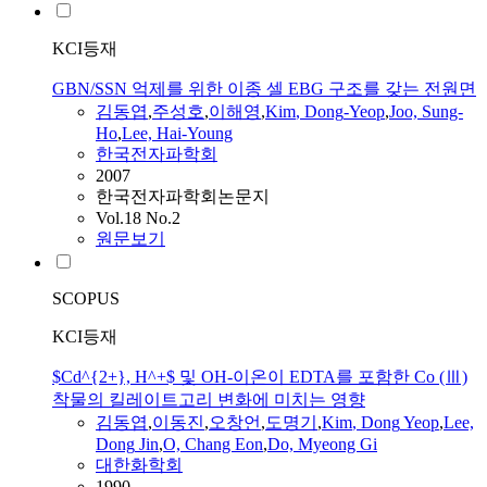
KCI등재
GBN/SSN 억제를 위한 이종 셀 EBG 구조를 갖는 전원면
김동엽
,
주성호
,
이해영
,
Kim
,
Dong
-
Yeop
,
Joo, Sung-
Ho
,
Lee, Hai-Young
한국전자파학회
2007
한국전자파학회논문지
Vol.18 No.2
원문보기
SCOPUS
KCI등재
$Cd^{2+}, H^+$ 및 OH-이온이 EDTA를 포함한 Co (Ⅲ)
착물의 킬레이트고리 변화에 미치는 영향
김동엽
,
이동진
,
오창언
,
도명기
,
Kim
,
Dong
Yeop
,
Lee,
Dong
Jin
,
O, Chang Eon
,
Do, Myeong Gi
대한화학회
1990