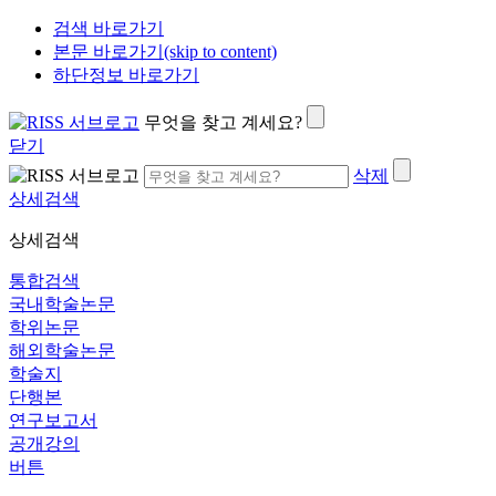
검색 바로가기
본문 바로가기(skip to content)
하단정보 바로가기
무엇을 찾고 계세요?
닫기
삭제
상세검색
상세검색
통합검색
국내학술논문
학위논문
해외학술논문
학술지
단행본
연구보고서
공개강의
버튼