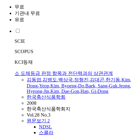
무료
기관내 무료
유료
SCIE
SCOPUS
KCI등재
소 도체등급 판정 항목과 전단력과의 상관관계
김동엽
,
김병도
,
백상국
,
정형진
,
김대곤
,
한기동
,
Kim
,
Dong
-
Yeop
,
Kim
, Byoeng-Do
,
Baek, Sang-Guk
,
Jeong,
Hyeong-Jin
,
Kim
, Dae-Gon
,
Han, Gi-
Dong
한국축산식품학회
2008
한국축산식품학회지
Vol.28 No.3
원문보기
2
NDSL
스콜라