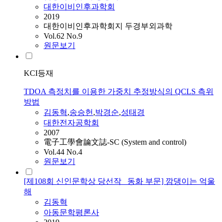
대한이비인후과학회
2019
대한이비인후과학회지 두경부외과학
Vol.62 No.9
원문보기
KCI등재
TDOA 측정치를 이용한 가중치 추정방식의 QCLS 측위
방법
김동혁
,
송승헌
,
박경순
,
성태경
대한전자공학회
2007
電子工學會論文誌-SC (System and control)
Vol.44 No.4
원문보기
[제108회 신인문학상 당선작_ 동화 부문] 깜댕이는 억울
해
김동혁
아동문학평론사