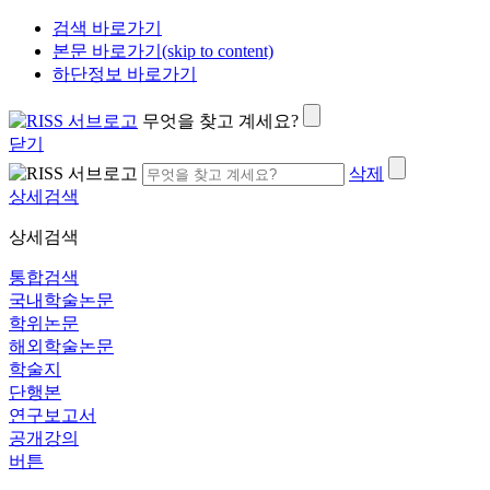
검색 바로가기
본문 바로가기(skip to content)
하단정보 바로가기
무엇을 찾고 계세요?
닫기
삭제
상세검색
상세검색
통합검색
국내학술논문
학위논문
해외학술논문
학술지
단행본
연구보고서
공개강의
버튼