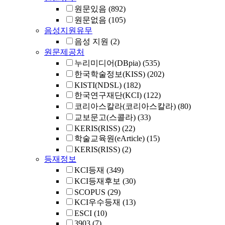
원문있음
(892)
원문없음
(105)
음성지원유무
음성 지원
(2)
원문제공처
누리미디어(DBpia)
(535)
한국학술정보(KISS)
(202)
KISTI(NDSL)
(182)
한국연구재단(KCI)
(122)
코리아스칼라(코리아스칼라)
(80)
교보문고(스콜라)
(33)
KERIS(RISS)
(22)
학술교육원(eArticle)
(15)
KERIS(RISS)
(2)
등재정보
KCI등재
(349)
KCI등재후보
(30)
SCOPUS
(29)
KCI우수등재
(13)
ESCI
(10)
3903
(7)