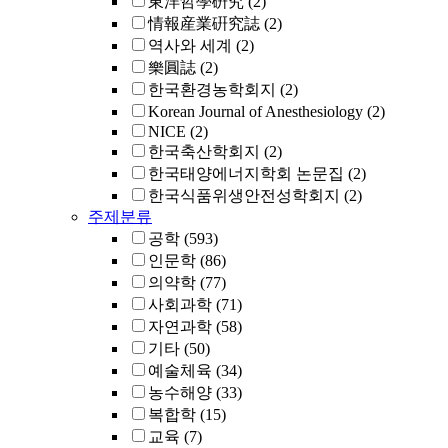
東洋哲學硏究
(2)
情報産業硏究誌
(2)
역사와 세계
(2)
樂圓誌
(2)
한국환경농학회지
(2)
Korean Journal of Anesthesiology
(2)
NICE
(2)
한국축산학회지
(2)
한국태양에너지학회 논문집
(2)
한국식품위생안전성학회지
(2)
주제분류
공학
(593)
인문학
(86)
의약학
(77)
사회과학
(71)
자연과학
(58)
기타
(50)
예술체육
(34)
농수해양
(33)
복합학
(15)
교육
(7)