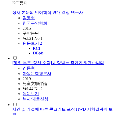
KCI등재
성서 본문의 언어학적 연대 결정 연구사
김동혁
한국구약학회
2015
구약논단
Vol.21 No.1
원문보기
2
KCI
DBpia
[동화 부문_당선 소감] 사랑받는 작가가 되겠습니다
김동혁
아동문학평론사
2019
兒童文學評論
Vol.44 No.2
원문보기
복사/대출신청
시간 및 계절에 따른 콘크리트 포장 HWD 시험결과의 보
정