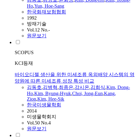
Ho
,
Yun, Hoe-Sang
한국화재보험협회
1992
방재기술
Vol.12 No.-
원문보기
SCOPUS
KCI등재
바이오디젤 생산을 위한 미세조류 옥외배양 시스템의 영
양원에 따른 미세조류 성장 특성 비교
김동호
,
김병혁
,
최종은
,
강시온
,
김희식
,
Kim
,
Dong
-
Ho
,
Kim
, Byung-Hyuk
,
Choi, Jong-Eun
,
Kang,
Zion
,
Kim
, Hee-Sik
한국미생물학회
2014
미생물학회지
Vol.50 No.4
원문보기