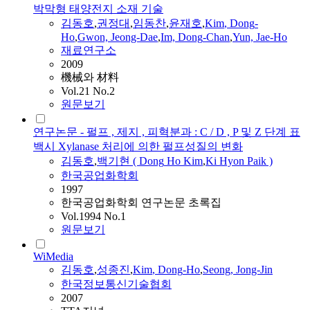
박막형 태양전지 소재 기술
김동호
,
권정대
,
임동찬
,
윤재호
,
Kim
,
Dong
-
Ho
,
Gwon, Jeong-Dae
,
Im,
Dong
-Chan
,
Yun, Jae-
Ho
재료연구소
2009
機械와 材料
Vol.21 No.2
원문보기
연구논문 - 펄프 , 제지 , 피혁분과 : C / D , P 및 Z 단계 표
백시 Xylanase 처리에 의한 펄프성질의 변화
김동호
,
백기현 (
Dong
Ho
Kim
,
Ki Hyon Paik )
한국공업화학회
1997
한국공업화학회 연구논문 초록집
Vol.1994 No.1
원문보기
WiMedia
김동호
,
성종진
,
Kim
,
Dong
-
Ho
,
Seong, Jong-Jin
한국정보통신기술협회
2007