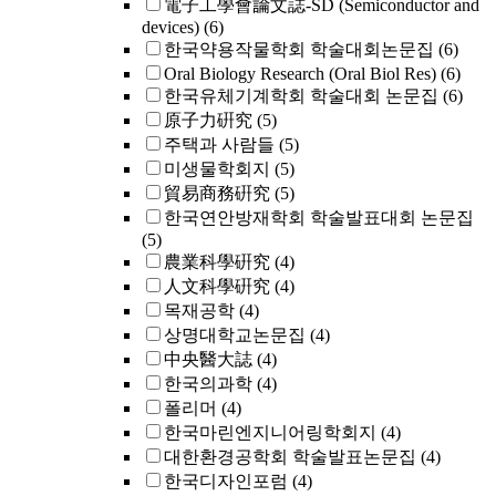
電子工學會論文誌-SD (Semiconductor and
devices)
(6)
한국약용작물학회 학술대회논문집
(6)
Oral Biology Research (Oral Biol Res)
(6)
한국유체기계학회 학술대회 논문집
(6)
原子力硏究
(5)
주택과 사람들
(5)
미생물학회지
(5)
貿易商務硏究
(5)
한국연안방재학회 학술발표대회 논문집
(5)
農業科學硏究
(4)
人文科學硏究
(4)
목재공학
(4)
상명대학교논문집
(4)
中央醫大誌
(4)
한국의과학
(4)
폴리머
(4)
한국마린엔지니어링학회지
(4)
대한환경공학회 학술발표논문집
(4)
한국디자인포럼
(4)