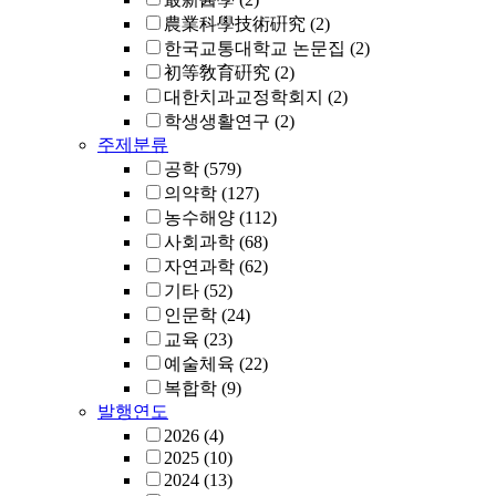
農業科學技術硏究
(2)
한국교통대학교 논문집
(2)
初等敎育硏究
(2)
대한치과교정학회지
(2)
학생생활연구
(2)
주제분류
공학
(579)
의약학
(127)
농수해양
(112)
사회과학
(68)
자연과학
(62)
기타
(52)
인문학
(24)
교육
(23)
예술체육
(22)
복합학
(9)
발행연도
2026
(4)
2025
(10)
2024
(13)