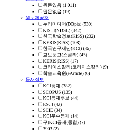
원문있음
(1,011)
원문없음
(19)
원문제공처
누리미디어(DBpia)
(530)
KISTI(NDSL)
(342)
한국학술정보(KISS)
(232)
KERIS(RISS)
(108)
한국연구재단(KCI)
(86)
교보문고(스콜라)
(45)
KERIS(RISS)
(17)
코리아스칼라(코리아스칼라)
(9)
학술교육원(eArticle)
(6)
등재정보
KCI등재
(382)
SCOPUS
(135)
KCI등재후보
(44)
ESCI
(42)
SCIE
(34)
KCI우수등재
(14)
구)KCI등재(통합)
(7)
3903
(2)