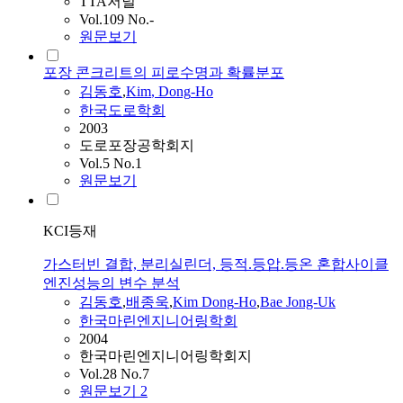
TTA저널
Vol.109 No.-
원문보기
포장 콘크리트의 피로수명과 확률분포
김동호
,
Kim
,
Dong
-
Ho
한국도로학회
2003
도로포장공학회지
Vol.5 No.1
원문보기
KCI등재
가스터빈 결합, 분리실린더, 등적.등압.등온 혼합사이클
엔진성능의 변수 분석
김동호
,
배종욱
,
Kim
Dong
-
Ho
,
Bae Jong-Uk
한국마린엔지니어링학회
2004
한국마린엔지니어링학회지
Vol.28 No.7
원문보기
2