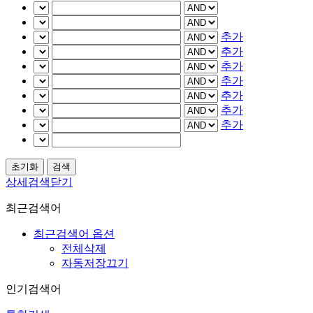
추가
추가
추가
추가
추가
추가
추가
상세검색닫기
최근검색어
최근검색어 옵션
전체삭제
자동저장끄기
인기검색어