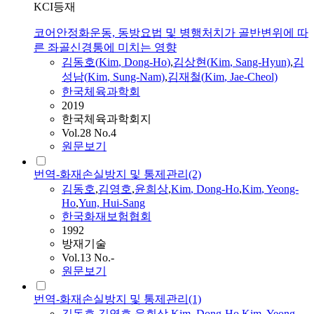
KCI등재
코어안정화운동, 동방요법 및 병행처치가 골반변위에 따
른 좌골신경통에 미치는 영향
김동호
(
Kim
,
Dong
-
Ho
)
,
김상현(
Kim
, Sang-Hyun)
,
김
성남(
Kim
, Sung-Nam)
,
김재철(
Kim
, Jae-Cheol)
한국체육과학회
2019
한국체육과학회지
Vol.28 No.4
원문보기
번역-화재손실방지 및 통제관리(2)
김동호
,
김영호
,
윤희상
,
Kim
,
Dong
-
Ho
,
Kim
, Yeong-
Ho
,
Yun, Hui-Sang
한국화재보험협회
1992
방재기술
Vol.13 No.-
원문보기
번역-화재손실방지 및 통제관리(1)
김동호
,
김영호
,
윤회상
,
Kim
,
Dong
-
Ho
,
Kim
, Yeong-