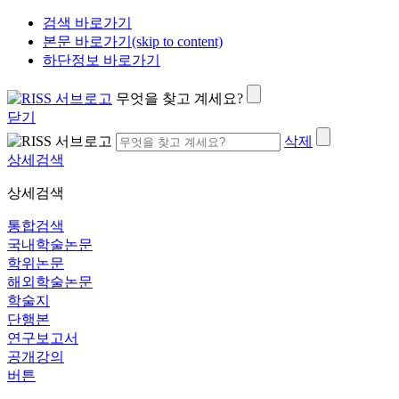
검색 바로가기
본문 바로가기(skip to content)
하단정보 바로가기
무엇을 찾고 계세요?
닫기
삭제
상세검색
상세검색
통합검색
국내학술논문
학위논문
해외학술논문
학술지
단행본
연구보고서
공개강의
버튼