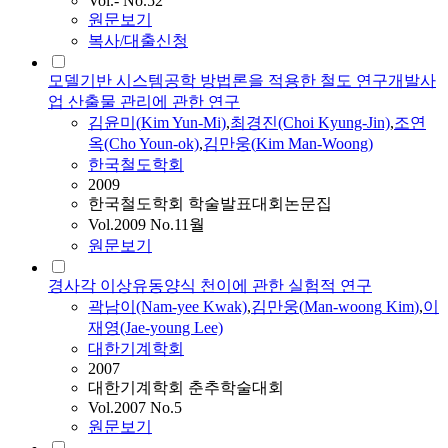
Vol.- No.52
원문보기
복사/대출신청
모델기반 시스템공학 방법론을 적용한 철도 연구개발사
업 산출물 관리에 관한 연구
김윤미(
Kim
Yun-Mi)
,
최경진(Choi Kyung-Jin)
,
조연
옥(Cho Youn-ok)
,
김만웅
(
Kim
Man-Woong
)
한국철도학회
2009
한국철도학회 학술발표대회논문집
Vol.2009 No.11월
원문보기
경사각 이상유동양식 천이에 관한 실험적 연구
곽남이(Nam-yee Kwak)
,
김만웅
(
Man-woong
Kim
)
,
이
재영(Jae-young Lee)
대한기계학회
2007
대한기계학회 춘추학술대회
Vol.2007 No.5
원문보기