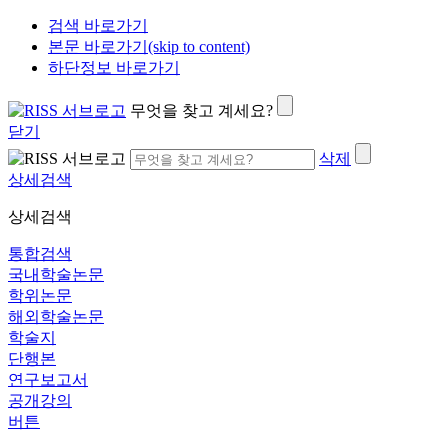
검색 바로가기
본문 바로가기(skip to content)
하단정보 바로가기
무엇을 찾고 계세요?
닫기
삭제
상세검색
상세검색
통합검색
국내학술논문
학위논문
해외학술논문
학술지
단행본
연구보고서
공개강의
버튼