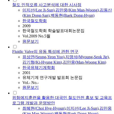
철도 인적오류 사고분석에 대한 시사점
이지선(Lee Ji-Sun)
,
김만웅
(
Kim
Man-Woong
)
,
김동산
(
Kim
Dong-San)
,
백동현(Baek Dong-Hyun)
한국철도학회
2009
한국철도학회 학술발표대회논문집
Vol.2009 No.5월
원문보기
Fluidic Valve의 유동 특성에 관한 연구
유성연(Seong-Yeon Yoo)
,
지명석(Myoung-Seok Jie)
,
김기형(Ki-Hyung
Kim
)
,
김만웅
(
Man-Woong
Kim
)
한국유체기계학회
2001
유체기계 연구개발 발표회 논문집
Vol.- No.-
원문보기
위험예지훈련을 활용한 대국민 철도안전 홍보 및 교육프
로그램 개발과 운영방안
최혜현(Choi Hye-Hyoun)
,
이지선(Lee Ji-Sun)
,
김만웅
(
Kim
Man-Woong
)
,
백동현(Baek Dong-Hyun)