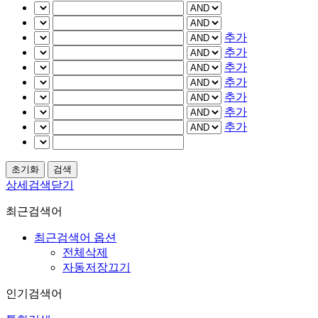
추가
추가
추가
추가
추가
추가
추가
상세검색닫기
최근검색어
최근검색어 옵션
전체삭제
자동저장끄기
인기검색어