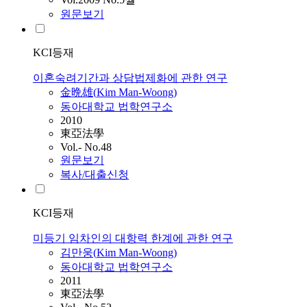
원문보기
KCI등재
이혼숙려기간과 상담법제화에 관한 연구
金晩雄(
Kim
Man-Woong
)
동아대학교 법학연구소
2010
東亞法學
Vol.- No.48
원문보기
복사/대출신청
KCI등재
미등기 임차인의 대항력 한계에 관한 연구
김만웅
(
Kim
Man-Woong
)
동아대학교 법학연구소
2011
東亞法學