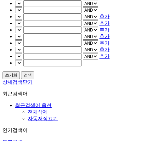
추가
추가
추가
추가
추가
추가
추가
상세검색닫기
최근검색어
최근검색어 옵션
전체삭제
자동저장끄기
인기검색어