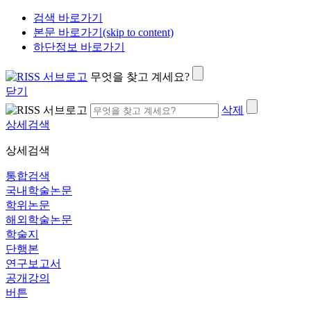
검색 바로가기
본문 바로가기(skip to content)
하단정보 바로가기
무엇을 찾고 계세요?
닫기
삭제
상세검색
상세검색
통합검색
국내학술논문
학위논문
해외학술논문
학술지
단행본
연구보고서
공개강의
버튼