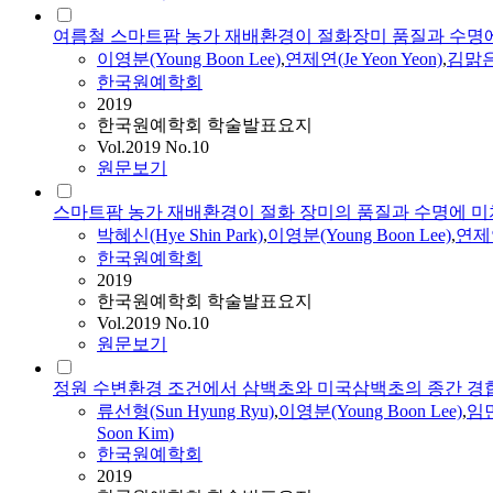
여름철 스마트팜 농가 재배환경이 절화장미 품질과 수명
이영분(Young Boon Lee)
,
연제연(Je Yeon Yeon)
,
김맑
한국원예학회
2019
한국원예학회 학술발표요지
Vol.2019 No.10
원문보기
스마트팜 농가 재배환경이 절화 장미의 품질과 수명에 미
박혜신(Hye Shin Park)
,
이영분(Young Boon Lee)
,
연제연(
한국원예학회
2019
한국원예학회 학술발표요지
Vol.2019 No.10
원문보기
정원 수변환경 조건에서 삼백초와 미국삼백초의 종간 경
류선형(Sun Hyung Ryu)
,
이영분(Young Boon Lee)
,
임민
Soon
Kim
)
한국원예학회
2019