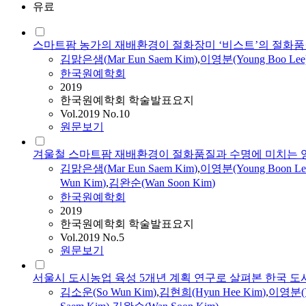
유료
스마트팜 농가의 재배환경이 절화장미 ‘비스트’의 절화품
김맑은샘
(
Mar
Eun
Saem
Kim
)
,
이영분(Young Boo Lee
한국원예학회
2019
한국원예학회 학술발표요지
Vol.2019 No.10
원문보기
겨울철 스마트팜 재배환경이 절화품질과 수명에 미치는 
김맑은샘
(
Mar
Eun
Saem
Kim
)
,
이영분(Young Boon Le
Wun
Kim
)
,
김완순(Wan Soon
Kim
)
한국원예학회
2019
한국원예학회 학술발표요지
Vol.2019 No.5
원문보기
서울시 도시농업 육성 5개년 계획 연구로 살펴본 한국 
김소운(So Wun
Kim
)
,
김현희(Hyun Hee
Kim
)
,
이영분(Yo