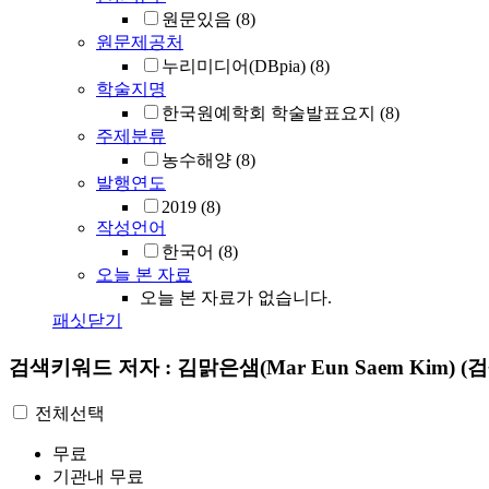
원문있음
(8)
원문제공처
누리미디어(DBpia)
(8)
학술지명
한국원예학회 학술발표요지
(8)
주제분류
농수해양
(8)
발행연도
2019
(8)
작성언어
한국어
(8)
오늘 본 자료
오늘 본 자료가 없습니다.
패싯닫기
검색키워드
저자 : 김맑은샘(Mar Eun Saem Kim)
(
전체선택
무료
기관내 무료