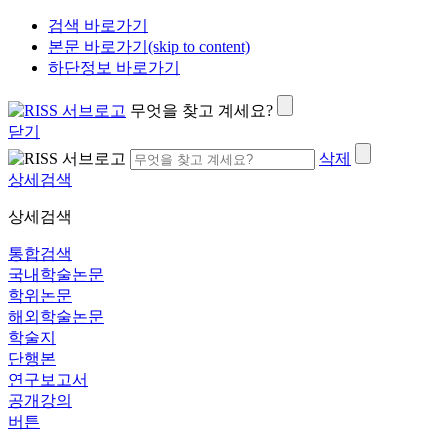
검색 바로가기
본문 바로가기(skip to content)
하단정보 바로가기
무엇을 찾고 계세요?
닫기
삭제
상세검색
상세검색
통합검색
국내학술논문
학위논문
해외학술논문
학술지
단행본
연구보고서
공개강의
버튼