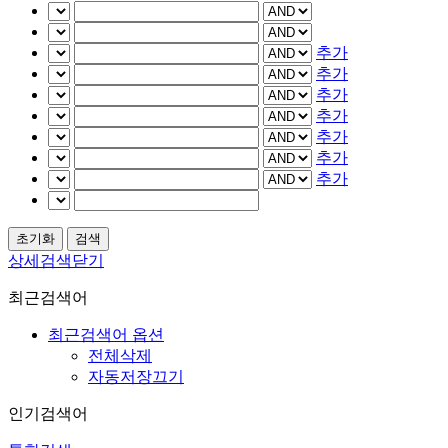
추가
추가
추가
추가
추가
추가
추가
상세검색닫기
최근검색어
최근검색어 옵션
전체삭제
자동저장끄기
인기검색어