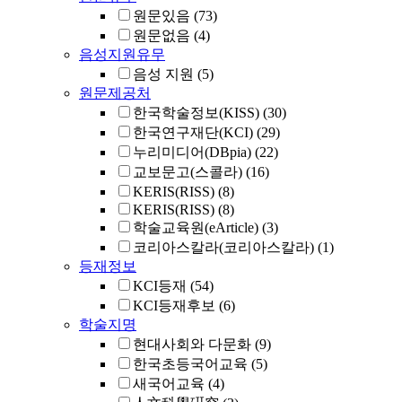
원문있음
(73)
원문없음
(4)
음성지원유무
음성 지원
(5)
원문제공처
한국학술정보(KISS)
(30)
한국연구재단(KCI)
(29)
누리미디어(DBpia)
(22)
교보문고(스콜라)
(16)
KERIS(RISS)
(8)
KERIS(RISS)
(8)
학술교육원(eArticle)
(3)
코리아스칼라(코리아스칼라)
(1)
등재정보
KCI등재
(54)
KCI등재후보
(6)
학술지명
현대사회와 다문화
(9)
한국초등국어교육
(5)
새국어교육
(4)