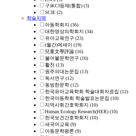
구)KCI등재(통합)
(3)
SCIE
(2)
학술지명
아동학회지
(36)
대한영상의학회지
(34)
유아교육연구
(23)
(월간)에세이
(19)
兒童文學評論
(16)
불어불문학연구
(16)
활천
(13)
원주의대논문집
(13)
독서연구
(12)
동방한문학
(12)
한국유아교육학회 학술대회자료집
(12)
한국아동학회 학술발표논문집
(10)
지역사회간호학회지
(10)
Human Ecology Research(HER)
(10)
한국보건간호학회지
(10)
새국어교육
(9)
아동문학평론
(9)