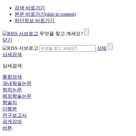
검색 바로가기
본문 바로가기(skip to content)
하단정보 바로가기
무엇을 찾고 계세요?
닫기
삭제
상세검색
상세검색
통합검색
국내학술논문
학위논문
해외학술논문
학술지
단행본
연구보고서
공개강의
버튼