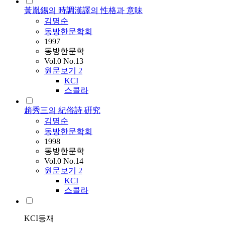
黃胤錫의 時調漢譯의 性格과 意味
김명순
동방한문학회
1997
동방한문학
Vol.0 No.13
원문보기
2
KCI
스콜라
趙秀三의 紀俗詩 硏究
김명순
동방한문학회
1998
동방한문학
Vol.0 No.14
원문보기
2
KCI
스콜라
KCI등재