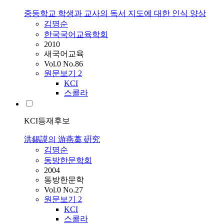
중등학교 학생과 교사의 독서 지도에 대한 인식 양상
김명순
한국국어교육학회
2010
새국어교육
Vol.0 No.86
원문보기
2
KCI
스콜라
KCI등재후보
洪錫謨의 游燕藁 硏究
김명순
동방한문학회
2004
동방한문학
Vol.0 No.27
원문보기
2
KCI
스콜라