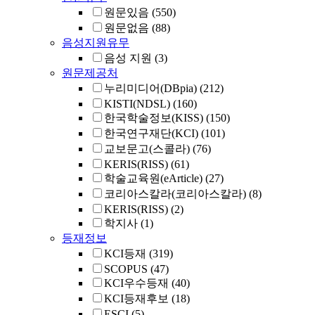
원문있음
(550)
원문없음
(88)
음성지원유무
음성 지원
(3)
원문제공처
누리미디어(DBpia)
(212)
KISTI(NDSL)
(160)
한국학술정보(KISS)
(150)
한국연구재단(KCI)
(101)
교보문고(스콜라)
(76)
KERIS(RISS)
(61)
학술교육원(eArticle)
(27)
코리아스칼라(코리아스칼라)
(8)
KERIS(RISS)
(2)
학지사
(1)
등재정보
KCI등재
(319)
SCOPUS
(47)
KCI우수등재
(40)
KCI등재후보
(18)
ESCI
(5)