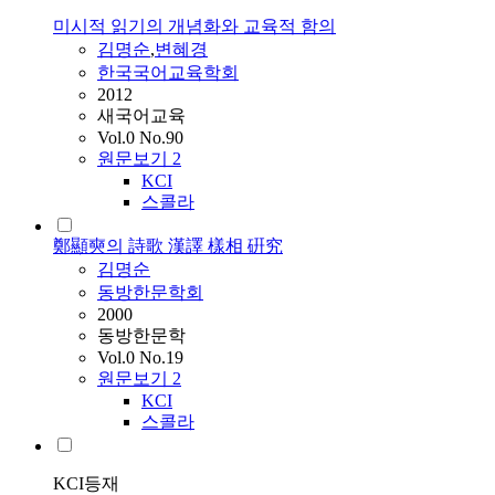
미시적 읽기의 개념화와 교육적 함의
김명순
,
변혜경
한국국어교육학회
2012
새국어교육
Vol.0 No.90
원문보기
2
KCI
스콜라
鄭顯奭의 詩歌 漢譯 樣相 硏究
김명순
동방한문학회
2000
동방한문학
Vol.0 No.19
원문보기
2
KCI
스콜라
KCI등재