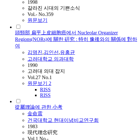
1998
갈라진 시대의 기쁜소식
Vol.- No.359
원문보기
頭頸部 扁平上皮細胞癌에서 Nucleolar Organizer
Regions(NORs)에 關한 硏究 : 特히 豫後와의 關係에 對하
여
김명진
,
김인선
,
유홍균
고려대학교 의과대학
1990
고려대 의대 잡지
Vol.27 No.1
원문보기
2
RISS
RISS
從屬理論에 관한 小考
金命震
건국대학교 현대이념비교연구회
1983
現代理念硏究
Vol.1 No.-