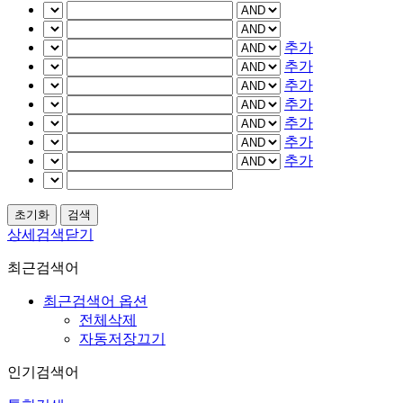
추가
추가
추가
추가
추가
추가
추가
상세검색닫기
최근검색어
최근검색어 옵션
전체삭제
자동저장끄기
인기검색어