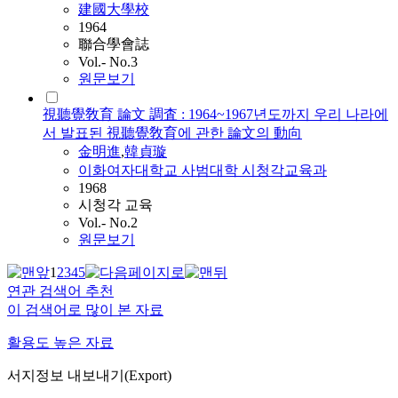
建國大學校
1964
聯合學會誌
Vol.- No.3
원문보기
視聽覺敎育 論文 調査 : 1964~1967년도까지 우리 나라에
서 발표된 視聽覺敎育에 관한 論文의 動向
金明進
,
韓貞璇
이화여자대학교 사범대학 시청각교육과
1968
시청각 교육
Vol.- No.2
원문보기
1
2
3
4
5
연관 검색어 추천
이 검색어로 많이 본 자료
활용도 높은 자료
서지정보 내보내기(Export)