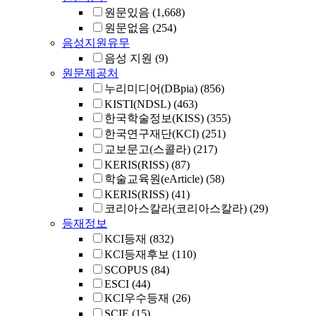
원문있음
(1,668)
원문없음
(254)
음성지원유무
음성 지원
(9)
원문제공처
누리미디어(DBpia)
(856)
KISTI(NDSL)
(463)
한국학술정보(KISS)
(355)
한국연구재단(KCI)
(251)
교보문고(스콜라)
(217)
KERIS(RISS)
(87)
학술교육원(eArticle)
(58)
KERIS(RISS)
(41)
코리아스칼라(코리아스칼라)
(29)
등재정보
KCI등재
(832)
KCI등재후보
(110)
SCOPUS
(84)
ESCI
(44)
KCI우수등재
(26)
SCIE
(15)