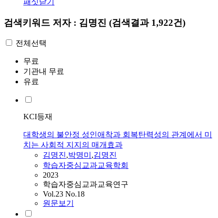
패싯닫기
검색키워드
저자 : 김명진
(검색결과 1,922건)
전체선택
무료
기관내 무료
유료
KCI등재
대학생의 불안정 성인애착과 회복탄력성의 관계에서 미
치는 사회적 지지의 매개효과
김명진
,
박명미
,
김명진
학습자중심교과교육학회
2023
학습자중심교과교육연구
Vol.23 No.18
원문보기