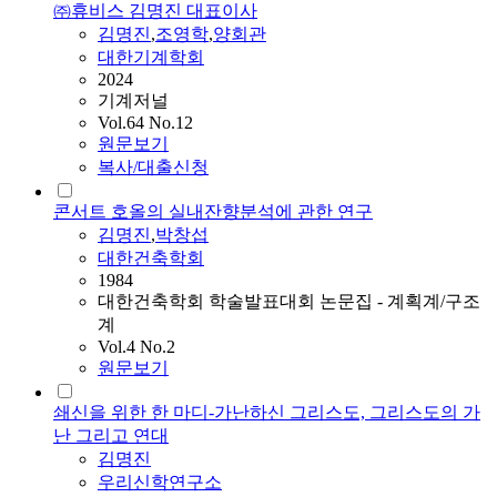
㈜휴비스 김명진 대표이사
김명진
,
조영학
,
양회관
대한기계학회
2024
기계저널
Vol.64 No.12
원문보기
복사/대출신청
콘서트 호올의 실내잔향분석에 관한 연구
김명진
,
박창섭
대한건축학회
1984
대한건축학회 학술발표대회 논문집 - 계획계/구조
계
Vol.4 No.2
원문보기
쇄신을 위한 한 마디-가난하신 그리스도, 그리스도의 가
난 그리고 연대
김명진
우리신학연구소