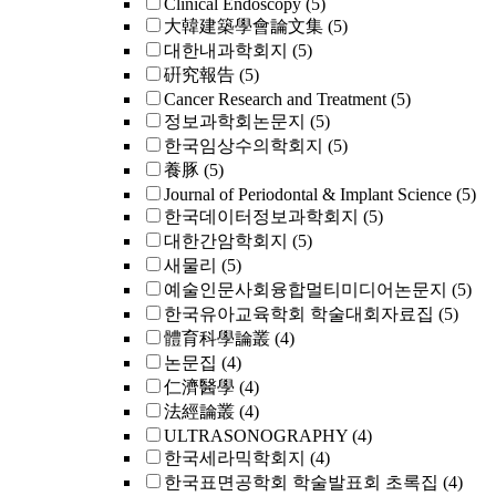
Clinical Endoscopy
(5)
大韓建築學會論文集
(5)
대한내과학회지
(5)
硏究報告
(5)
Cancer Research and Treatment
(5)
정보과학회논문지
(5)
한국임상수의학회지
(5)
養豚
(5)
Journal of Periodontal & Implant Science
(5)
한국데이터정보과학회지
(5)
대한간암학회지
(5)
새물리
(5)
예술인문사회융합멀티미디어논문지
(5)
한국유아교육학회 학술대회자료집
(5)
體育科學論叢
(4)
논문집
(4)
仁濟醫學
(4)
法經論叢
(4)
ULTRASONOGRAPHY
(4)
한국세라믹학회지
(4)
한국표면공학회 학술발표회 초록집
(4)