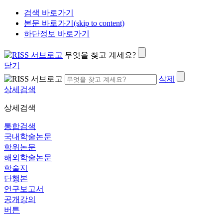
검색 바로가기
본문 바로가기(skip to content)
하단정보 바로가기
무엇을 찾고 계세요?
닫기
삭제
상세검색
상세검색
통합검색
국내학술논문
학위논문
해외학술논문
학술지
단행본
연구보고서
공개강의
버튼