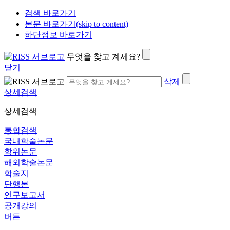
검색 바로가기
본문 바로가기(skip to content)
하단정보 바로가기
무엇을 찾고 계세요?
닫기
삭제
상세검색
상세검색
통합검색
국내학술논문
학위논문
해외학술논문
학술지
단행본
연구보고서
공개강의
버튼