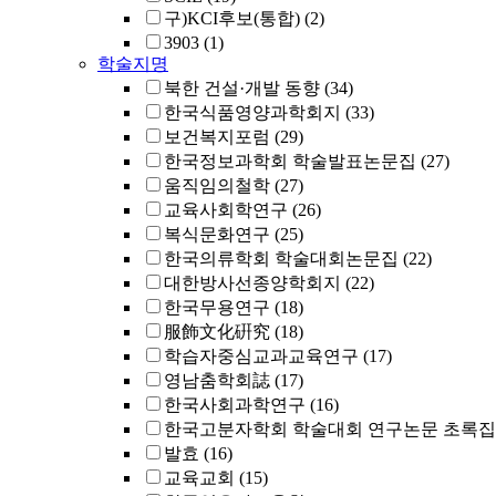
구)KCI후보(통합)
(2)
3903
(1)
학술지명
북한 건설·개발 동향
(34)
한국식품영양과학회지
(33)
보건복지포럼
(29)
한국정보과학회 학술발표논문집
(27)
움직임의철학
(27)
교육사회학연구
(26)
복식문화연구
(25)
한국의류학회 학술대회논문집
(22)
대한방사선종양학회지
(22)
한국무용연구
(18)
服飾文化硏究
(18)
학습자중심교과교육연구
(17)
영남춤학회誌
(17)
한국사회과학연구
(16)
한국고분자학회 학술대회 연구논문 초록집
발효
(16)
교육교회
(15)