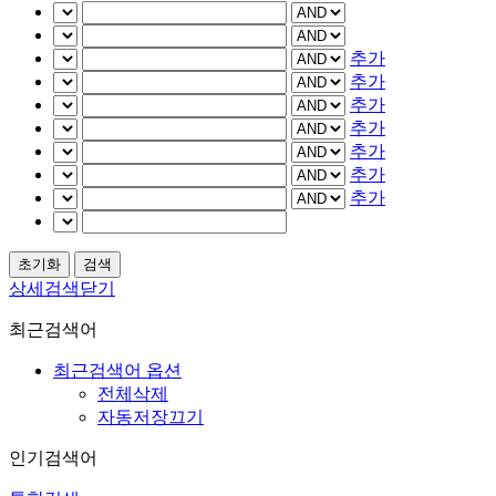
추가
추가
추가
추가
추가
추가
추가
상세검색닫기
최근검색어
최근검색어 옵션
전체삭제
자동저장끄기
인기검색어