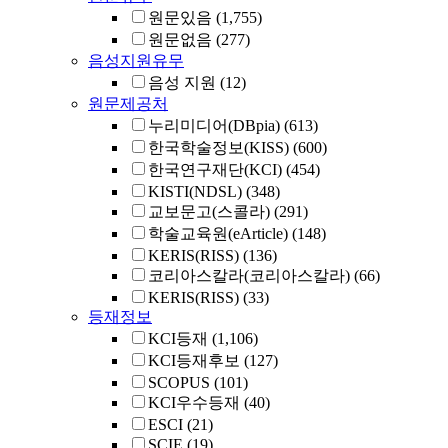
원문있음
(1,755)
원문없음
(277)
음성지원유무
음성 지원
(12)
원문제공처
누리미디어(DBpia)
(613)
한국학술정보(KISS)
(600)
한국연구재단(KCI)
(454)
KISTI(NDSL)
(348)
교보문고(스콜라)
(291)
학술교육원(eArticle)
(148)
KERIS(RISS)
(136)
코리아스칼라(코리아스칼라)
(66)
KERIS(RISS)
(33)
등재정보
KCI등재
(1,106)
KCI등재후보
(127)
SCOPUS
(101)
KCI우수등재
(40)
ESCI
(21)
SCIE
(19)