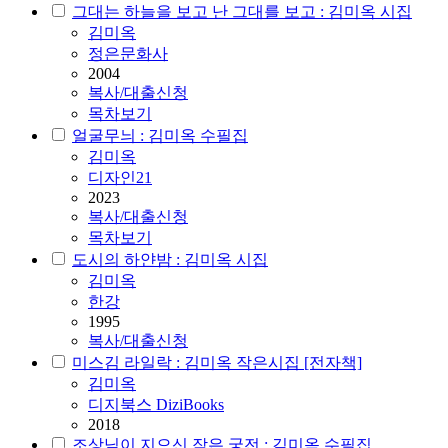
그대는 하늘을 보고 난 그대를 보고 : 김미옥 시집
김미옥
정은문화사
2004
복사/대출신청
목차보기
얼굴무늬 : 김미옥 수필집
김미옥
디자인21
2023
복사/대출신청
목차보기
도시의 하얀밤 : 김미옥 시집
김미옥
한강
1995
복사/대출신청
미스김 라일락 : 김미옥 작은시집 [전자책]
김미옥
디지북스 DiziBooks
2018
조상님이 지으신 작은 궁전 : 김미옥 수필집