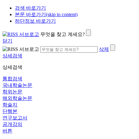
검색 바로가기
본문 바로가기(skip to content)
하단정보 바로가기
무엇을 찾고 계세요?
닫기
삭제
상세검색
상세검색
통합검색
국내학술논문
학위논문
해외학술논문
학술지
단행본
연구보고서
공개강의
버튼