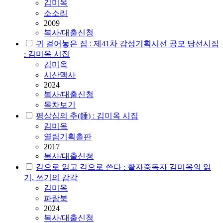
김미옥
소소리
2009
복사/대출신청
귀 걸어놓은 집 : 제41차 감성기획시선 공모 당선시집
: 김미옥 시집
김미옥
시산맥사
2024
복사/대출신청
목차보기
평상심의 추(錘) : 김미옥 시집
김미옥
열림기획촐판
2017
복사/대출신청
감으로 읽고 각으로 쓴다 : 활자중독자 김미옥의 읽
기, 쓰기의 감각
김미옥
파람북
2024
복사/대출신청