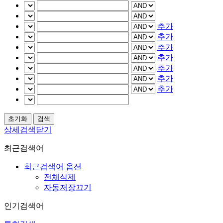
추가
추가
추가
추가
추가
추가
추가
상세검색닫기
최근검색어
최근검색어 옵션
전체삭제
자동저장끄기
인기검색어