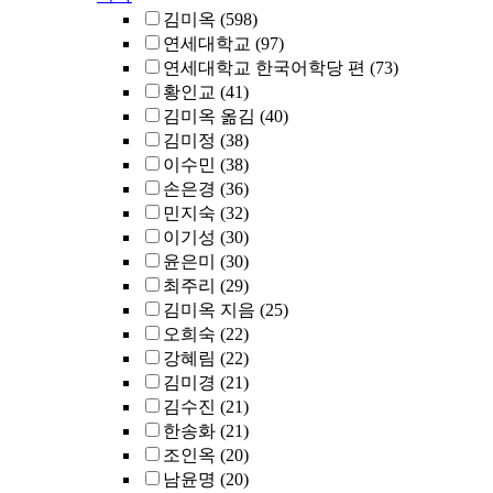
김미옥
(598)
연세대학교
(97)
연세대학교 한국어학당 편
(73)
황인교
(41)
김미옥 옮김
(40)
김미정
(38)
이수민
(38)
손은경
(36)
민지숙
(32)
이기성
(30)
윤은미
(30)
최주리
(29)
김미옥 지음
(25)
오희숙
(22)
강혜림
(22)
김미경
(21)
김수진
(21)
한송화
(21)
조인옥
(20)
남윤명
(20)