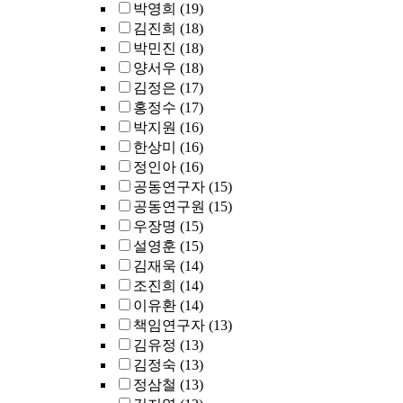
박영희
(19)
김진희
(18)
박민진
(18)
양서우
(18)
김정은
(17)
홍정수
(17)
박지원
(16)
한상미
(16)
정인아
(16)
공동연구자
(15)
공동연구원
(15)
우장명
(15)
설영훈
(15)
김재욱
(14)
조진희
(14)
이유환
(14)
책임연구자
(13)
김유정
(13)
김정숙
(13)
정삼철
(13)