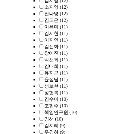
김지영
(12)
소지영
(12)
전나영
(12)
김고은
(12)
이은미
(11)
김지현
(11)
이지연
(11)
김선화
(11)
장예진
(11)
박선희
(11)
김대희
(11)
유지곤
(11)
윤정남
(11)
성보현
(11)
정형록
(11)
김수미
(10)
조현주
(10)
책임연구원
(10)
양선
(10)
김지혜
(9)
우경하
(9)