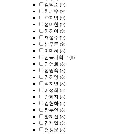
김덕준
(9)
한기수
(9)
곽지영
(9)
성미현
(9)
허진아
(9)
채성주
(9)
심푸른
(9)
이미혜
(8)
전북대학교
(8)
김영희
(8)
정명숙
(8)
김진영
(8)
박지연
(8)
이정희
(8)
강화자
(8)
강현화
(8)
장부연
(8)
황혜진
(8)
김제열
(8)
천성문
(8)