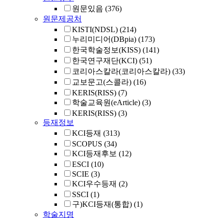
원문있음
(376)
원문제공처
KISTI(NDSL)
(214)
누리미디어(DBpia)
(173)
한국학술정보(KISS)
(141)
한국연구재단(KCI)
(51)
코리아스칼라(코리아스칼라)
(33)
교보문고(스콜라)
(16)
KERIS(RISS)
(7)
학술교육원(eArticle)
(3)
KERIS(RISS)
(3)
등재정보
KCI등재
(313)
SCOPUS
(34)
KCI등재후보
(12)
ESCI
(10)
SCIE
(3)
KCI우수등재
(2)
SSCI
(1)
구)KCI등재(통합)
(1)
학술지명