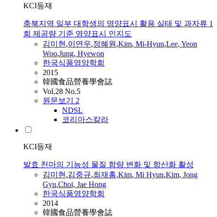
KCI등재
충북지역 일부 대학생의 영양표시 활용 실태 및 과자류 1
회 제공량 기준 영양표시 인지도
김미현
,
이연우
,
정혜원
,
Kim
,
Mi-Hyun
,
Lee, Yeon
Woo
,
Jung, Hyewon
한국식품영양학회
2015
韓國食品營養學會誌
Vol.28 No.5
원문보기
2
NDSL
코리아스칼라
KCI등재
발효 천마의 기능성 물질 함량 변화 및 항산화 활성
김미현
,
김중규
,
최재홍
,
Kim
,
Mi
Hyun
,
Kim
, Jong
Gyu
,
Choi, Jae Hong
한국식품영양학회
2014
韓國食品營養學會誌