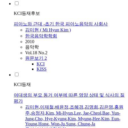
KCI등재후보
피아노와 근대 -초기 한국 피아노음악의 사회사
김미현
(
Mi
Hyun
Kim
)
한국음악학학회
2010
음악학
Vol.18 No.2
원문보기
2
KCI
KISS
KCI등재
여대생의 부모 동거 여부에 따른 영양 상태 및 식사의 질
평가
김미현
,
이재철
,
배윤정
,
조혜경
,
김명희
,
김은영
,
홍원
주
,
승정자
,
Kim
,
Mi-Hyun
,
Lee, Jae-Cheol
,
Bae, Yun-
Jung
,
Cho, Hye-Kyung
,
Kim
, Myung-Hee
,
Kim
, Eun-
Young
,
Hong, Won-Ju
,
Sung, Chung-Ja