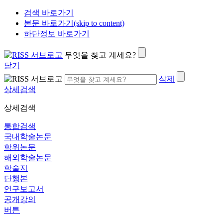
검색 바로가기
본문 바로가기(skip to content)
하단정보 바로가기
무엇을 찾고 계세요?
닫기
삭제
상세검색
상세검색
통합검색
국내학술논문
학위논문
해외학술논문
학술지
단행본
연구보고서
공개강의
버튼