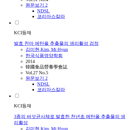
원문보기
2
NDSL
코리아스칼라
KCI등재
발효 천마 에탄올 추출물의 생리활성 검정
김미현
,
Kim
,
Mi
Hyun
한국식품영양학회
2014
韓國食品營養學會誌
Vol.27 No.5
원문보기
2
NDSL
코리아스칼라
KCI등재
3종의 버섯균사체로 발효한 천년초 에탄올 추출물의 생
리활성
김미현
,
Kim
,
Mi
Hyun