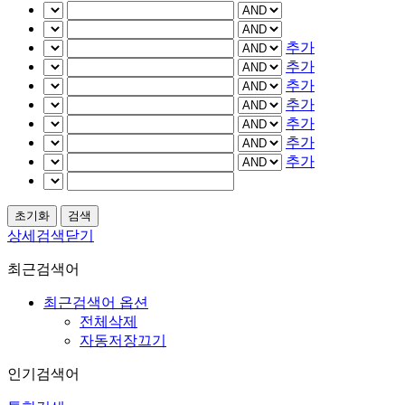
추가
추가
추가
추가
추가
추가
추가
상세검색닫기
최근검색어
최근검색어 옵션
전체삭제
자동저장끄기
인기검색어