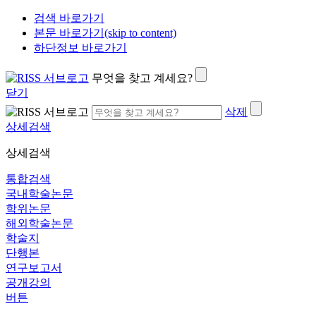
검색 바로가기
본문 바로가기(skip to content)
하단정보 바로가기
무엇을 찾고 계세요?
닫기
삭제
상세검색
상세검색
통합검색
국내학술논문
학위논문
해외학술논문
학술지
단행본
연구보고서
공개강의
버튼