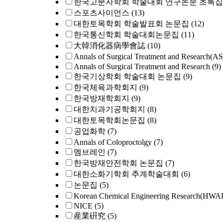
한국고분자학회 학술대회 연구논문 초록집
스포츠사이언스
(13)
대한토목학회 학술발표회 논문집
(12)
한국통신학회 학술대회논문집
(11)
大韓消化器病學會誌
(10)
Annals of Surgical Treatment and Research(A
Annals of Surgical Treatment and Research
(9)
한국기상학회 학술대회 논문집
(9)
한국체육과학회지
(9)
한국방재학회지
(9)
대한치과기공학회지
(8)
대한토목학회논문집
(8)
공업화학
(7)
Annals of Coloproctolgy
(7)
멤브레인
(7)
한국방재안전학회 논문집
(7)
대한소화기학회 추계학술대회
(6)
논문집
(5)
Korean Chemical Engineering Research
NICE
(5)
産業硏究
(5)