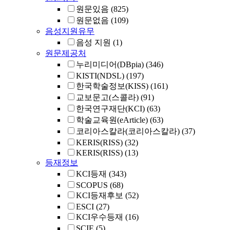
원문있음
(825)
원문없음
(109)
음성지원유무
음성 지원
(1)
원문제공처
누리미디어(DBpia)
(346)
KISTI(NDSL)
(197)
한국학술정보(KISS)
(161)
교보문고(스콜라)
(91)
한국연구재단(KCI)
(63)
학술교육원(eArticle)
(63)
코리아스칼라(코리아스칼라)
(37)
KERIS(RISS)
(32)
KERIS(RISS)
(13)
등재정보
KCI등재
(343)
SCOPUS
(68)
KCI등재후보
(52)
ESCI
(27)
KCI우수등재
(16)
SCIE
(5)