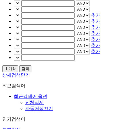
추가
추가
추가
추가
추가
추가
추가
상세검색닫기
최근검색어
최근검색어 옵션
전체삭제
자동저장끄기
인기검색어