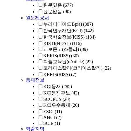
원문있음
(677)
원문없음
(90)
원문제공처
누리미디어(DBpia)
(387)
한국연구재단(KCI)
(142)
한국학술정보(KISS)
(134)
KISTI(NDSL)
(116)
교보문고(스콜라)
(39)
KERIS(RISS)
(30)
학술교육원(eArticle)
(25)
코리아스칼라(코리아스칼라)
(22)
KERIS(RISS)
(7)
등재정보
KCI등재
(285)
KCI등재후보
(42)
SCOPUS
(20)
KCI우수등재
(20)
ESCI
(11)
AHCI
(2)
SCIE
(1)
학술지명