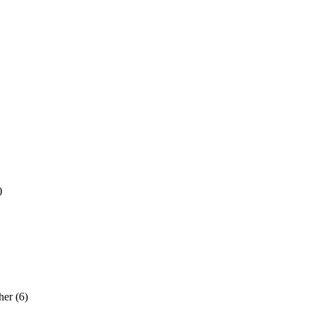
)
her
(6)