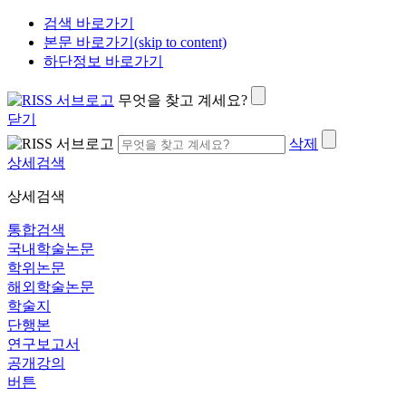
검색 바로가기
본문 바로가기(skip to content)
하단정보 바로가기
무엇을 찾고 계세요?
닫기
삭제
상세검색
상세검색
통합검색
국내학술논문
학위논문
해외학술논문
학술지
단행본
연구보고서
공개강의
버튼