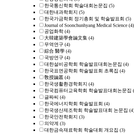
한국통신학회 학술대회논문집
(5)
대한내과학회지
(5)
한국가금학회 정기총회 및 학술발표회
(5)
Journal of Soonchunhyang Medical Science
(4)
공업화학
(4)
大韓建築學會論文集
(4)
무역연구
(4)
綜合 醫學
(4)
국방연구
(4)
대한설비공학회 학술발표대회논문집
(4)
한국표면공학회 학술발표회 초록집
(4)
敎授論叢
(4)
한국생활환경학회지
(4)
한국컴퓨터교육학회 학술발표대회논문집
글짜씨
(4)
한국에너지학회 학술발표회
(4)
한국생산제조학회 학술발표대회 논문집
(4
한국안전학회지
(3)
의약계
(3)
대한금속재료학회 학술대회 개요집
(3)