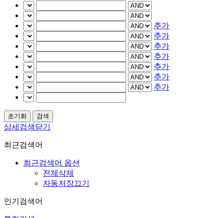
추가
추가
추가
추가
추가
추가
추가
상세검색닫기
최근검색어
최근검색어 옵션
전체삭제
자동저장끄기
인기검색어