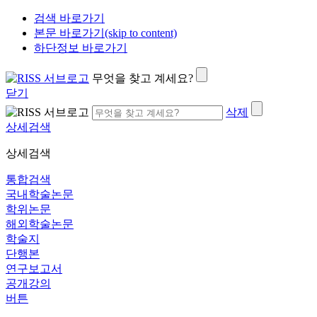
검색 바로가기
본문 바로가기(skip to content)
하단정보 바로가기
무엇을 찾고 계세요?
닫기
삭제
상세검색
상세검색
통합검색
국내학술논문
학위논문
해외학술논문
학술지
단행본
연구보고서
공개강의
버튼