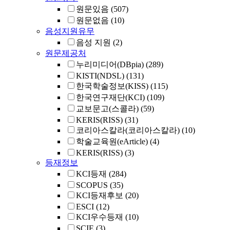
원문있음
(507)
원문없음
(10)
음성지원유무
음성 지원
(2)
원문제공처
누리미디어(DBpia)
(289)
KISTI(NDSL)
(131)
한국학술정보(KISS)
(115)
한국연구재단(KCI)
(109)
교보문고(스콜라)
(59)
KERIS(RISS)
(31)
코리아스칼라(코리아스칼라)
(10)
학술교육원(eArticle)
(4)
KERIS(RISS)
(3)
등재정보
KCI등재
(284)
SCOPUS
(35)
KCI등재후보
(20)
ESCI
(12)
KCI우수등재
(10)
SCIE
(3)