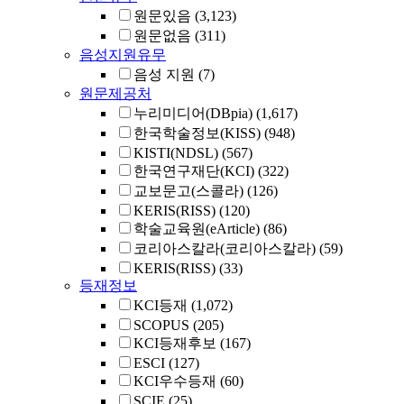
원문있음
(3,123)
원문없음
(311)
음성지원유무
음성 지원
(7)
원문제공처
누리미디어(DBpia)
(1,617)
한국학술정보(KISS)
(948)
KISTI(NDSL)
(567)
한국연구재단(KCI)
(322)
교보문고(스콜라)
(126)
KERIS(RISS)
(120)
학술교육원(eArticle)
(86)
코리아스칼라(코리아스칼라)
(59)
KERIS(RISS)
(33)
등재정보
KCI등재
(1,072)
SCOPUS
(205)
KCI등재후보
(167)
ESCI
(127)
KCI우수등재
(60)
SCIE
(25)