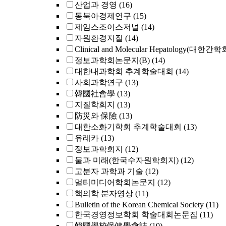
산업과 경영
(16)
동북아경제연구
(15)
제임스조이스저널
(14)
자원환경지질
(14)
Clinical and Molecular Hepatology(대한간
정보과학회논문지(B)
(14)
대한내과학회 추계학술대회
(14)
사회과학연구
(13)
韓國社會學
(13)
지질학회지
(13)
防災와 保險
(13)
대한소화기학회 추계학술대회
(13)
유레카
(13)
정보과학회지
(12)
물과 미래(한국수자원학회지)
(12)
고분자 과학과 기술
(12)
멀티미디어학회논문지
(12)
핵의학 분자영상
(11)
Bulletin of the Korean Chemical Society
(11)
한국경영정보학회 학술대회논문집
(11)
韓國學校保健學會誌
(10)