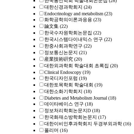
한국통신학회 학술대회논문집
(28)
대한신경과학회지
(24)
Endocrinology and metabolism
(23)
화학공학의이론과응용
(23)
論文集
(22)
한국수자원학회논문집
(22)
한국시스템다이내믹스 연구
(22)
한중사회과학연구
(22)
정보통신논문지
(21)
産業技術硏究
(20)
대한외과학회 학술대회 초록집
(20)
Clinical Endoscopy
(19)
한국디자인포럼
(19)
대한토목학회 학술대회
(19)
대한소화기학회지
(18)
Diabetes and Metabolism Journal
(18)
데이타베이스 연구
(18)
정보처리학회논문지D
(18)
한국화재소방학회논문지
(17)
대한이비인후과학회지 두경부외과학
(16)
폴리머
(16)