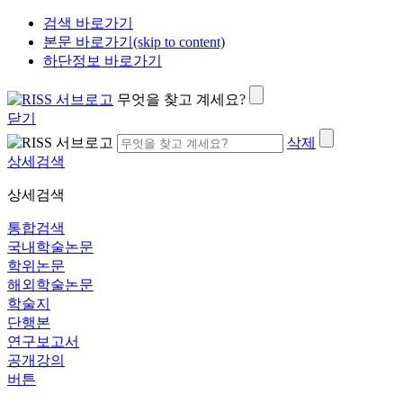
검색 바로가기
본문 바로가기(skip to content)
하단정보 바로가기
무엇을 찾고 계세요?
닫기
삭제
상세검색
상세검색
통합검색
국내학술논문
학위논문
해외학술논문
학술지
단행본
연구보고서
공개강의
버튼