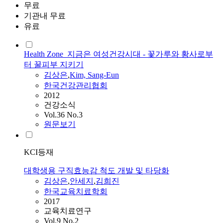
무료
기관내 무료
유료
Health Zone_지금은 여성건강시대 - 꽃가루와 황사로부
터 꿀피부 지키기
김상은
,
Kim, Sang-Eun
한국건강관리협회
2012
건강소식
Vol.36 No.3
원문보기
KCI등재
대학생용 구직효능감 척도 개발 및 타당화
김상은
,
안세지
,
김희진
한국교육치료학회
2017
교육치료연구
Vol.9 No.2