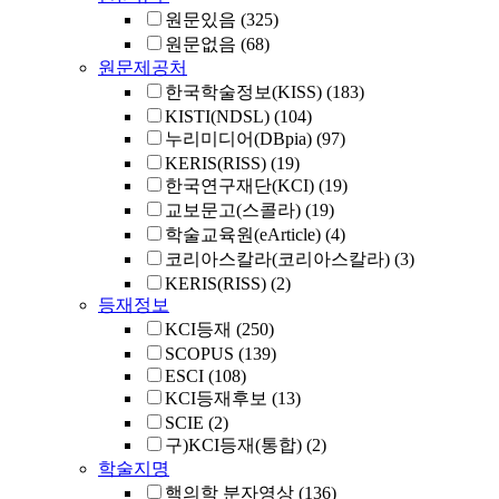
원문있음
(325)
원문없음
(68)
원문제공처
한국학술정보(KISS)
(183)
KISTI(NDSL)
(104)
누리미디어(DBpia)
(97)
KERIS(RISS)
(19)
한국연구재단(KCI)
(19)
교보문고(스콜라)
(19)
학술교육원(eArticle)
(4)
코리아스칼라(코리아스칼라)
(3)
KERIS(RISS)
(2)
등재정보
KCI등재
(250)
SCOPUS
(139)
ESCI
(108)
KCI등재후보
(13)
SCIE
(2)
구)KCI등재(통합)
(2)
학술지명
핵의학 분자영상
(136)