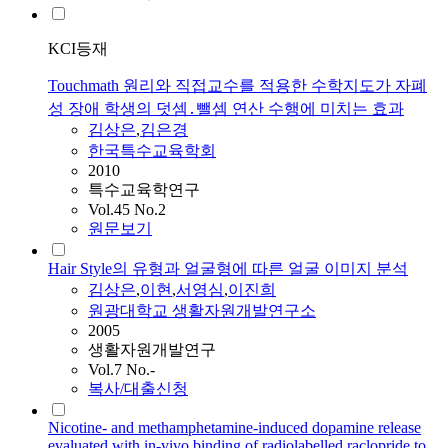
KCI등재
Touchmath 원리와 직접교수를 적용한 수학지도가 자폐
성 장애 학생의 덧셈․뺄셈 연산 수행에 미치는 효과
김상은
,
김은경
한국특수교육학회
2010
특수교육학연구
Vol.45 No.2
원문보기
Hair Style의 유형과 얼굴형에 따른 얼굴 이미지 분석
김상은
,
이현
,
서영심
,
이진희
원광대학교 생활자원개발연구소
2005
생활자원개발연구
Vol.7 No.-
복사/대출신청
Nicotine- and methamphetamine-induced dopamine release
evaluated with in-vivo binding of radiolabelled raclopride to