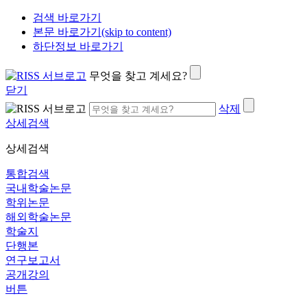
검색 바로가기
본문 바로가기(skip to content)
하단정보 바로가기
무엇을 찾고 계세요?
닫기
삭제
상세검색
상세검색
통합검색
국내학술논문
학위논문
해외학술논문
학술지
단행본
연구보고서
공개강의
버튼