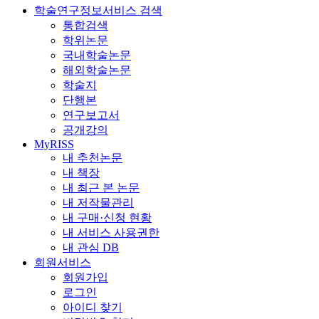
학술연구정보서비스 검색
통합검색
학위논문
국내학술논문
해외학술논문
학술지
단행본
연구보고서
공개강의
MyRISS
내 추천논문
내 책장
내 최근 본 논문
내 저작물관리
내 구매·신청 현황
내 서비스 사용권한
내 관심 DB
회원서비스
회원가입
로그인
아이디 찾기