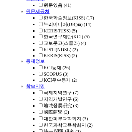
원문있음
(41)
원문제공처
한국학술정보(KISS)
(17)
누리미디어(DBpia)
(14)
KERIS(RISS)
(5)
한국연구재단(KCI)
(5)
교보문고(스콜라)
(4)
KISTI(NDSL)
(2)
KERIS(RISS)
(2)
등재정보
KCI등재
(26)
SCOPUS
(3)
KCI우수등재
(2)
학술지명
국제지역연구
(7)
지역개발연구
(6)
地域發展硏究
(3)
國際商學
(3)
대한피부과학회지
(3)
한국과학교육학회지
(2)
統一 問題 硏究
(2)