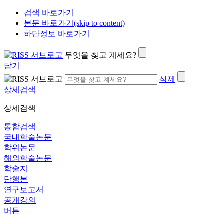
검색 바로가기
본문 바로가기(skip to content)
하단정보 바로가기
무엇을 찾고 계세요?
닫기
삭제
상세검색
상세검색
통합검색
국내학술논문
학위논문
해외학술논문
학술지
단행본
연구보고서
공개강의
버튼