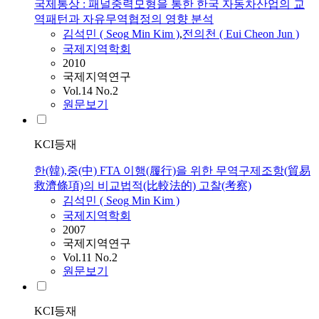
국제통상 : 패널중력모형을 통한 한국 자동차산업의 교
역패턴과 자유무역협정의 영향 분석
김석민
(
Seog
Min
Kim
)
,
전의천 ( Eui Cheon Jun )
국제지역학회
2010
국제지역연구
Vol.14 No.2
원문보기
KCI등재
한(韓),중(中) FTA 이행(履行)을 위한 무역구제조항(貿易
救濟條項)의 비교법적(比較法的) 고찰(考察)
김석민
(
Seog
Min
Kim
)
국제지역학회
2007
국제지역연구
Vol.11 No.2
원문보기
KCI등재