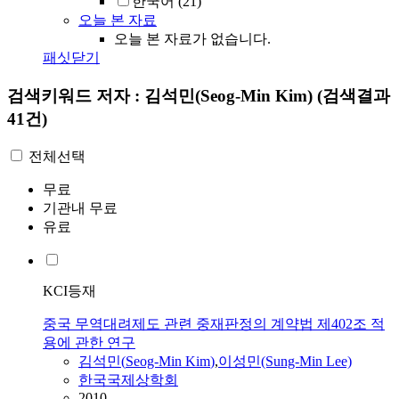
한국어
(21)
오늘 본 자료
오늘 본 자료가 없습니다.
패싯닫기
검색키워드
저자 : 김석민(Seog-Min Kim)
(검색결과
41건)
전체선택
무료
기관내 무료
유료
KCI등재
중국 무역대려제도 관련 중재판정의 계약법 제402조 적
용에 관한 연구
김석민
(
Seog-Min
Kim
)
,
이성민(Sung-
Min
Lee)
한국국제상학회
2010