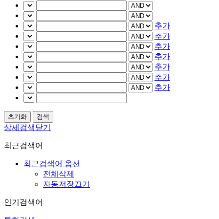
추가
추가
추가
추가
추가
추가
추가
상세검색닫기
최근검색어
최근검색어 옵션
전체삭제
자동저장끄기
인기검색어