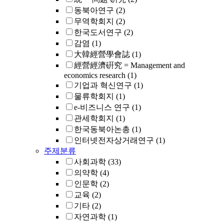
동북아연구
(2)
무역학회지
(2)
한국도서연구
(2)
감염
(1)
大韓經營學會誌
(1)
經營經濟硏究 = Management and
economics research
(1)
기업과 혁신연구
(1)
물류학회지
(1)
e-비즈니스 연구
(1)
관세학회지
(1)
한국동북아논총
(1)
인터넷전자상거래연구
(1)
주제분류
사회과학
(33)
의약학
(4)
인문학
(2)
교육
(2)
기타
(2)
자연과학
(1)