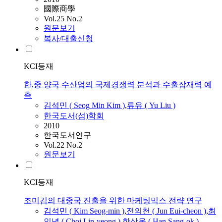
國際商學
Vol.25 No.2
원문보기
복사/대출신청
KCI등재
한,중 양국 수산업의 국제경쟁력 분석과 수출잠재력 예
측
김석민
(
Seog
Min
Kim
)
,
류유 ( Yu Liu )
한국도서(섬)학회
2010
한국도서연구
Vol.22 No.2
원문보기
KCI등재
조미김의 대중국 진출을 위한 마케팅믹스 전략 연구
김석민
(
Kim
Seog-min
)
,
전의천 ( Jun Eui-cheon )
,
최
인녕 ( Choi Lin-yeong )
,
한상옥 ( Han Sang-ok )