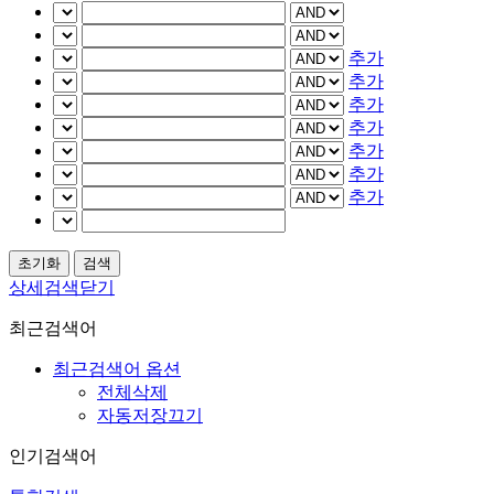
추가
추가
추가
추가
추가
추가
추가
상세검색닫기
최근검색어
최근검색어 옵션
전체삭제
자동저장끄기
인기검색어