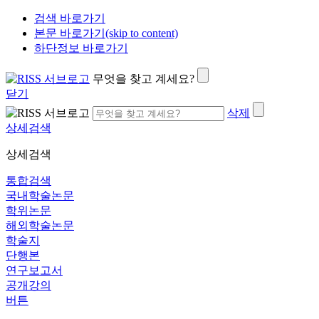
검색 바로가기
본문 바로가기(skip to content)
하단정보 바로가기
무엇을 찾고 계세요?
닫기
삭제
상세검색
상세검색
통합검색
국내학술논문
학위논문
해외학술논문
학술지
단행본
연구보고서
공개강의
버튼