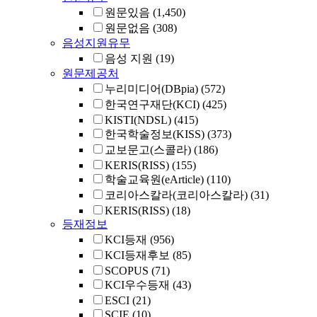
원문있음
(1,450)
원문없음
(308)
음성지원유무
음성 지원
(19)
원문제공처
누리미디어(DBpia)
(572)
한국연구재단(KCI)
(425)
KISTI(NDSL)
(415)
한국학술정보(KISS)
(373)
교보문고(스콜라)
(186)
KERIS(RISS)
(155)
학술교육원(eArticle)
(110)
코리아스칼라(코리아스칼라)
(31)
KERIS(RISS)
(18)
등재정보
KCI등재
(956)
KCI등재후보
(85)
SCOPUS
(71)
KCI우수등재
(43)
ESCI
(21)
SCIE
(10)