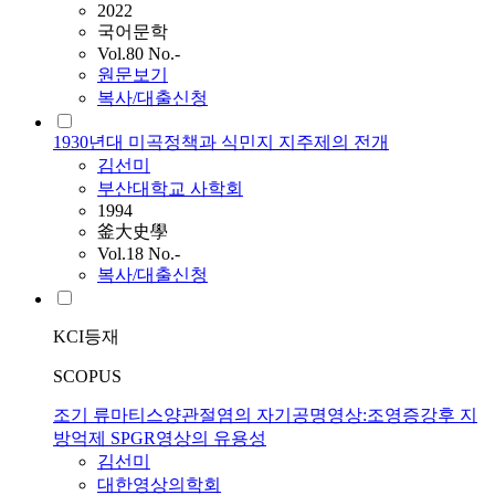
2022
국어문학
Vol.80 No.-
원문보기
복사/대출신청
1930년대 미곡정책과 식민지 지주제의 전개
김선미
부산대학교 사학회
1994
釜大史學
Vol.18 No.-
복사/대출신청
KCI등재
SCOPUS
조기 류마티스양관절염의 자기공명영상:조영증강후 지
방억제 SPGR영상의 유용성
김선미
대한영상의학회