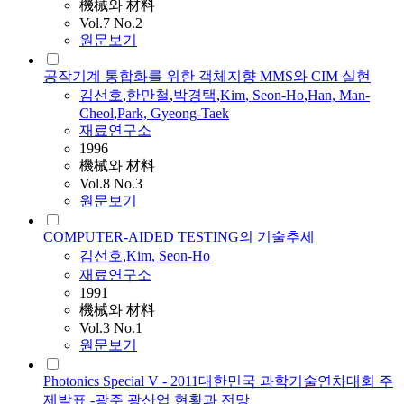
機械와 材料
Vol.7 No.2
원문보기
공작기계 통합화를 위한 객체지향 MMS와 CIM 실현
김선호
,
한만철
,
박경택
,
Kim
,
Seon
-
Ho
,
Han, Man-
Cheol
,
Park, Gyeong-Taek
재료연구소
1996
機械와 材料
Vol.8 No.3
원문보기
COMPUTER-AIDED TESTING의 기술추세
김선호
,
Kim
,
Seon
-
Ho
재료연구소
1991
機械와 材料
Vol.3 No.1
원문보기
Photonics Special V - 2011대한민국 과학기술연차대회 주
제발표 -광주 광산업 현황과 전망