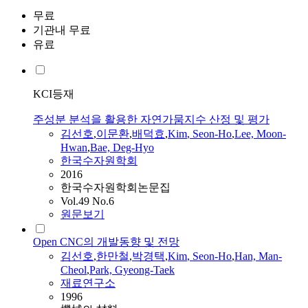
무료
기관내 무료
유료
KCI등재
주성분 분석을 활용한 자연가뭄지수 산정 및 평가
김선호
,
이문환
,
배덕효
,
Kim
,
Seon
-
Ho
,
Lee, Moon-
Hwan
,
Bae, Deg-Hyo
한국수자원학회
2016
한국수자원학회논문집
Vol.49 No.6
원문보기
Open CNC의 개발동향 및 전망
김선호
,
한만철
,
박경택
,
Kim
,
Seon
-
Ho
,
Han, Man-
Cheol
,
Park, Gyeong-Taek
재료연구소
1996