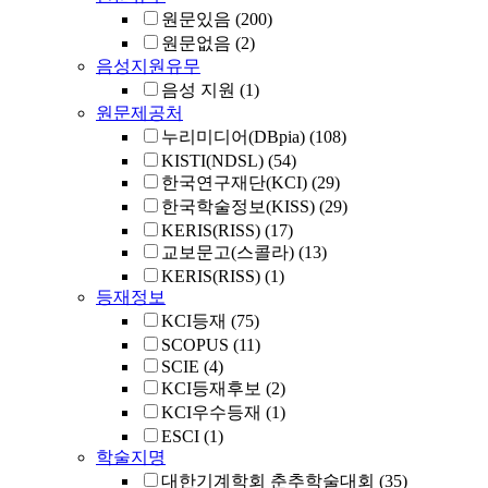
원문있음
(200)
원문없음
(2)
음성지원유무
음성 지원
(1)
원문제공처
누리미디어(DBpia)
(108)
KISTI(NDSL)
(54)
한국연구재단(KCI)
(29)
한국학술정보(KISS)
(29)
KERIS(RISS)
(17)
교보문고(스콜라)
(13)
KERIS(RISS)
(1)
등재정보
KCI등재
(75)
SCOPUS
(11)
SCIE
(4)
KCI등재후보
(2)
KCI우수등재
(1)
ESCI
(1)
학술지명
대한기계학회 춘추학술대회
(35)