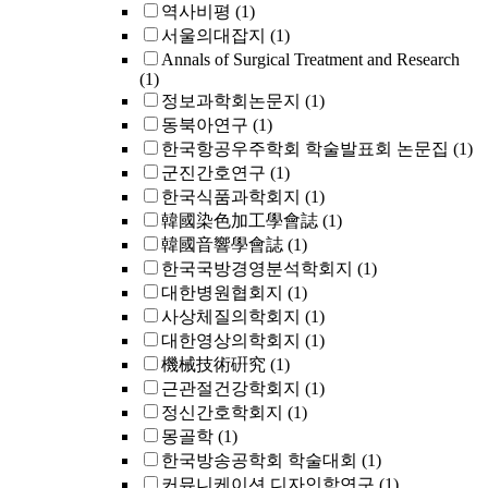
역사비평
(1)
서울의대잡지
(1)
Annals of Surgical Treatment and Research
(1)
정보과학회논문지
(1)
동북아연구
(1)
한국항공우주학회 학술발표회 논문집
(1)
군진간호연구
(1)
한국식품과학회지
(1)
韓國染色加工學會誌
(1)
韓國音響學會誌
(1)
한국국방경영분석학회지
(1)
대한병원협회지
(1)
사상체질의학회지
(1)
대한영상의학회지
(1)
機械技術硏究
(1)
근관절건강학회지
(1)
정신간호학회지
(1)
몽골학
(1)
한국방송공학회 학술대회
(1)
커뮤니케이션 디자인학연구
(1)