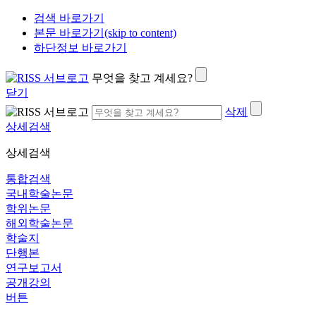
검색 바로가기
본문 바로가기(skip to content)
하단정보 바로가기
무엇을 찾고 계세요?
닫기
삭제
상세검색
상세검색
통합검색
국내학술논문
학위논문
해외학술논문
학술지
단행본
연구보고서
공개강의
버튼