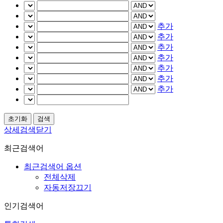
추가
추가
추가
추가
추가
추가
추가
상세검색닫기
최근검색어
최근검색어 옵션
전체삭제
자동저장끄기
인기검색어