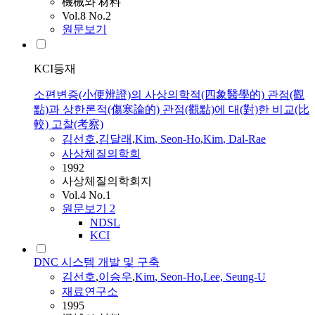
機械와 材料
Vol.8 No.2
원문보기
KCI등재
소편변증(小便辨證)의 사상의학적(四象醫學的) 관점(觀
點)과 상한론적(傷寒論的) 관점(觀點)에 대(對)한 비교(比
較) 고찰(考察)
김선호
,
김달래
,
Kim
,
Seon
-
Ho
,
Kim
, Dal-Rae
사상체질의학회
1992
사상체질의학회지
Vol.4 No.1
원문보기
2
NDSL
KCI
DNC 시스템 개발 및 구축
김선호
,
이승우
,
Kim
,
Seon
-
Ho
,
Lee, Seung-U
재료연구소
1995