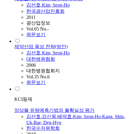
김선호
,
Kim
,
Seon
-
Ho
한국광산업진흥회
2011
광산업정보
Vol.65 No.-
원문보기
제약산업 육성 전략(방안)
김선호
,
Kim
,
Seon
-
Ho
대한병원협회
2006
대한병원협회지
Vol.35 No.6
원문보기
KCI등재
앙상블 유량예측기법의 불확실성 평가
김선호
,
강신욱
,
배덕효
,
Kim
,
Seon
-
Ho
,
Kang, Shin-
Uk
,
Bae, Deg-Hyo
한국수자원학회