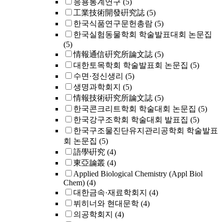
응용통계연구
(5)
工業技術開發硏究誌
(5)
한국식품연구문헌총람
(5)
한국실험동물학회 학술발표대회 논문집
(5)
情報通信硏究所論文誌
(5)
대한토목학회 학술발표회 논문집
(5)
수면·정신생리
(5)
생명과학회지
(5)
情報技術硏究所論文誌
(5)
한국콘크리트학회 학술대회 논문집
(5)
한국강구조학회 학술대회 발표집
(5)
한국구조물진단유지관리공학회 학술발표
회 논문집
(5)
語學硏究
(4)
東亞論叢
(4)
Applied Biological Chemistry (Appl Biol
Chem)
(4)
대한금속·재료학회지
(4)
뷔히너와 현대문학
(4)
의공학회지
(4)