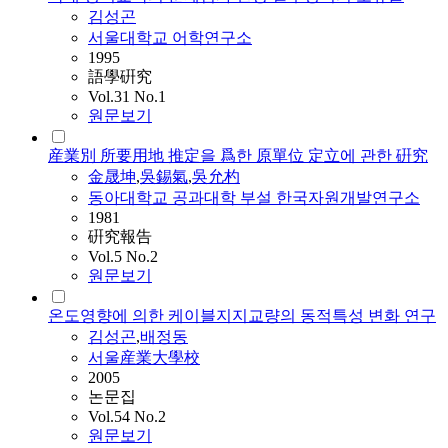
김성곤
서울대학교 어학연구소
1995
語學硏究
Vol.31 No.1
원문보기
産業別 所要用地 推定을 爲한 原單位 定立에 관한 硏究
金晟坤
,
吳錫氣
,
吳允杓
동아대학교 공과대학 부설 한국자원개발연구소
1981
硏究報告
Vol.5 No.2
원문보기
온도영향에 의한 케이블지지교량의 동적특성 변화 연구
김성곤
,
배정동
서울産業大學校
2005
논문집
Vol.54 No.2
원문보기