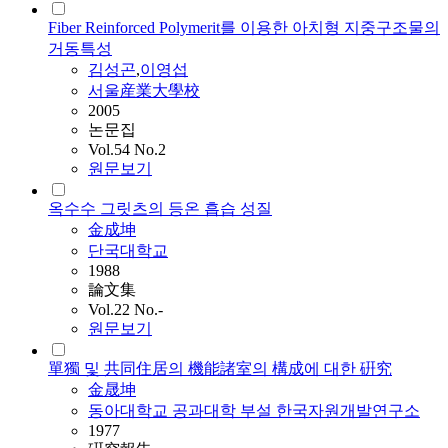
Fiber Reinforced Polymerit를 이용한 아치형 지중구조물의
거동특성
김성곤
,
이영섭
서울産業大學校
2005
논문집
Vol.54 No.2
원문보기
옥수수 그릿츠의 등온 흡습 성질
金成坤
단국대학교
1988
論文集
Vol.22 No.-
원문보기
單獨 및 共同住居의 機能諸室의 構成에 대한 硏究
金晟坤
동아대학교 공과대학 부설 한국자원개발연구소
1977