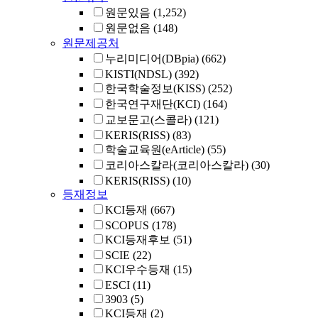
원문있음
(1,252)
원문없음
(148)
원문제공처
누리미디어(DBpia)
(662)
KISTI(NDSL)
(392)
한국학술정보(KISS)
(252)
한국연구재단(KCI)
(164)
교보문고(스콜라)
(121)
KERIS(RISS)
(83)
학술교육원(eArticle)
(55)
코리아스칼라(코리아스칼라)
(30)
KERIS(RISS)
(10)
등재정보
KCI등재
(667)
SCOPUS
(178)
KCI등재후보
(51)
SCIE
(22)
KCI우수등재
(15)
ESCI
(11)
3903
(5)
KCI등재
(2)