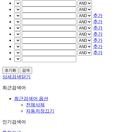
추가
추가
추가
추가
추가
추가
추가
상세검색닫기
최근검색어
최근검색어 옵션
전체삭제
자동저장끄기
인기검색어