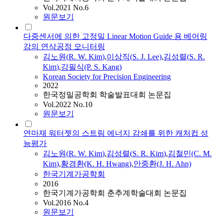
Vol.2021 No.6
원문보기
다중센서에 의한 고정밀 Linear Motion Guide 용 베어링
강의 연삭공정 모니터링
김노원(
R.
W.
Kim
)
,
이상직(
S.
J. Lee)
,
김성렬
(
S.
R.
Kim
)
,
강필식(P.
S.
Kang)
Korean Society for Precision Engineering
2022
한국정밀공학회 학술발표대회 논문집
Vol.2022 No.10
원문보기
연마재 워터젯의 스트림 에너지 감쇄를 위한 캐처컵 성
능평가
김노원(
R.
W.
Kim
)
,
김성렬
(
S.
R.
Kim
)
,
김철민(C. M.
Kim
)
,
황경환(K. H. Hwang)
,
안중환(J. H. Ahn)
한국기계가공학회
2016
한국기계가공학회 춘추계학술대회 논문집
Vol.2016 No.4
원문보기