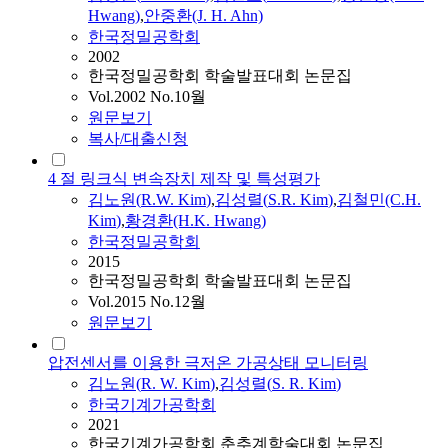
Hwang)
,
안중환(J. H. Ahn)
한국정밀공학회
2002
한국정밀공학회 학술발표대회 논문집
Vol.2002 No.10월
원문보기
복사/대출신청
4 절 링크식 변속장치 제작 및 특성평가
김노원(
R.
W.
Kim
)
,
김성렬
(
S.
R.
Kim
)
,
김철민(C.H.
Kim
)
,
황경환(H.K. Hwang)
한국정밀공학회
2015
한국정밀공학회 학술발표대회 논문집
Vol.2015 No.12월
원문보기
압전센서를 이용한 극저온 가공상태 모니터링
김노원(
R.
W.
Kim
)
,
김성렬
(
S.
R.
Kim
)
한국기계가공학회
2021
한국기계가공학회 춘추계학술대회 논문집