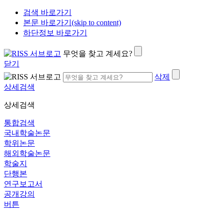
검색 바로가기
본문 바로가기(skip to content)
하단정보 바로가기
무엇을 찾고 계세요?
닫기
삭제
상세검색
상세검색
통합검색
국내학술논문
학위논문
해외학술논문
학술지
단행본
연구보고서
공개강의
버튼