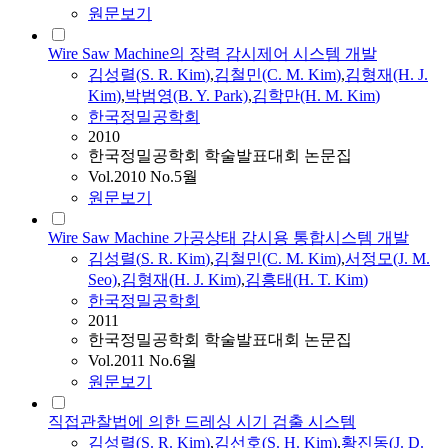
원문보기
Wire Saw Machine의 장력 감시제어 시스템 개발
김성렬
(
S.
R.
Kim
)
,
김철민(C. M.
Kim
)
,
김형재(H. J.
Kim
)
,
박범영(B. Y. Park)
,
김학만(H. M.
Kim
)
한국정밀공학회
2010
한국정밀공학회 학술발표대회 논문집
Vol.2010 No.5월
원문보기
Wire Saw Machine 가공상태 감시용 통합시스템 개발
김성렬
(
S.
R.
Kim
)
,
김철민(C. M.
Kim
)
,
서정모(J. M.
Seo)
,
김형재(H. J.
Kim
)
,
김흥태(H. T.
Kim
)
한국정밀공학회
2011
한국정밀공학회 학술발표대회 논문집
Vol.2011 No.6월
원문보기
직접관찰법에 의한 드레싱 시기 검출 시스템
김성렬
(
S.
R.
Kim
)
,
김선호(
S.
H.
Kim
)
,
황진동(J. D.