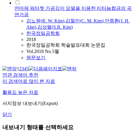
연마재 워터젯 가공깊이 모델을 이용한 티타늄합금의 곡
면가공
김노원(
R.
W.
Kim
)
,
김철민(C. M.
Kim
)
,
안중환(J. H.
Ahn)
,
김성렬
(
S.
R.
Kim
)
한국정밀공학회
2018
한국정밀공학회 학술발표대회 논문집
Vol.2018 No.5월
원문보기
1
2
3
4
5
연관 검색어 추천
이 검색어로 많이 본 자료
활용도 높은 자료
서지정보 내보내기(Export)
닫기
내보내기 형태를 선택하세요