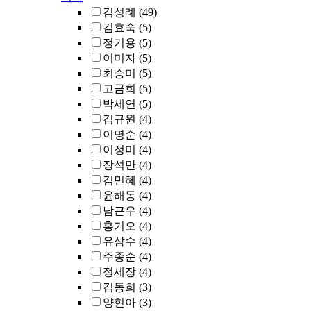
김성례
(49)
김효숙
(5)
정기용
(5)
이미자
(5)
최승미
(5)
고금희
(5)
박세연
(5)
김규원
(4)
이명순
(4)
이정미
(4)
장석만
(4)
김민혜
(4)
윤해동
(4)
남근우
(4)
홍기오
(4)
유삼수
(4)
주종순
(4)
정세장
(4)
김동희
(3)
양현아
(3)