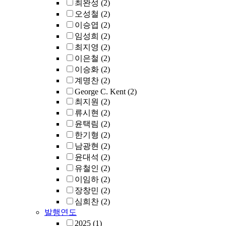
최완성
(2)
오성철
(2)
이승엽
(2)
임성희
(2)
최지영
(2)
이은철
(2)
이승화
(2)
계명찬
(2)
George C. Kent
(2)
최지원
(2)
류시현
(2)
윤택림
(2)
한기형
(2)
남광현
(2)
윤대석
(2)
유철인
(2)
이임하
(2)
장창민
(2)
심희찬
(2)
발행연도
2025
(1)