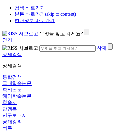
검색 바로가기
본문 바로가기(skip to content)
하단정보 바로가기
무엇을 찾고 계세요?
닫기
삭제
상세검색
상세검색
통합검색
국내학술논문
학위논문
해외학술논문
학술지
단행본
연구보고서
공개강의
버튼