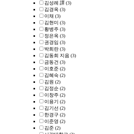
김성례 譯
(3)
김경옥
(3)
이채
(3)
김현미
(3)
황병주
(3)
정은옥
(3)
권경임
(3)
박희란
(3)
김동희 지음
(3)
금동건
(3)
이호준
(2)
김혜숙
(2)
김원
(2)
김정순
(2)
이창주
(2)
이용기
(2)
김기선
(2)
한경구
(2)
이준영
(2)
김준
(2)