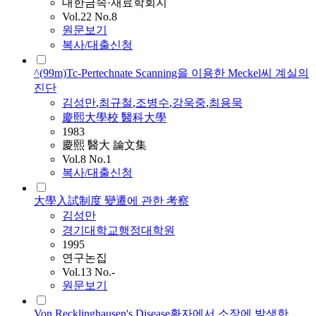
대한금속·재료학회지
Vol.22 No.8
원문보기
복사/대출신청
^(99m)Tc-Pertechnate Scanning을 이용한 Meckel씨 계실의
진단
김성만
,
최규철
,
조병수
,
강욱중
,
최용묵
慶熙大學校 醫科大學
1983
慶熙 醫大 論文集
Vol.8 No.1
복사/대출신청
大學入試制度 變遷에 관한 考察
김성만
경기대학교행정대학원
1995
연구논집
Vol.13 No.-
원문보기
Von Recklinghausen's Disease환자에서 소장에 발생한