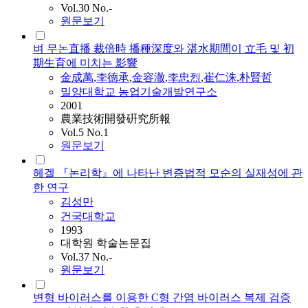
Vol.30 No.-
원문보기
벼 무논直播 裁倍時 播種深度와 湛水期間이 立毛 및 初
期生育에 미치는 影響
金成萬
,
李德承
,
金容澈
,
李忠烈
,
崔仁洙
,
朴賢哲
밀양대학교 농업기술개발연구소
2001
農業技術開發硏究所報
Vol.5 No.1
원문보기
헤겔 『논리학』에 나타난 변증법적 모순의 실재성에 관
한 연구
김성만
건국대학교
1993
대학원 학술논문집
Vol.37 No.-
원문보기
변형 바이러스를 이용한 C형 간염 바이러스 복제 검증