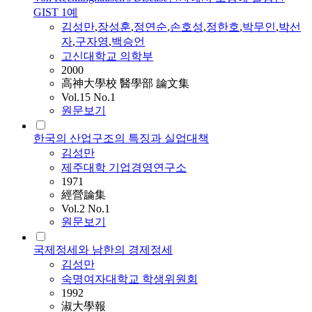
GIST 1예
김성만
,
장성훈
,
정연순
,
손호성
,
정한호
,
박무인
,
박선
자
,
구자영
,
백승언
고신대학교 의학부
2000
高神大學校 醫學部 論文集
Vol.15 No.1
원문보기
한국의 산업구조의 특징과 실업대책
김성만
제주대학 기업경영연구소
1971
經營論集
Vol.2 No.1
원문보기
국제정세와 남한의 경제정세
김성만
숙명여자대학교 학생위원회
1992
淑大學報