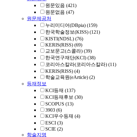
원문있음
(421)
원문없음
(47)
원문제공처
누리미디어(DBpia)
(159)
한국학술정보(KISS)
(121)
KISTI(NDSL)
(76)
KERIS(RISS)
(69)
교보문고(스콜라)
(39)
한국연구재단(KCI)
(38)
코리아스칼라(코리아스칼라)
(11)
KERIS(RISS)
(4)
학술교육원(eArticle)
(2)
등재정보
KCI등재
(137)
KCI등재후보
(30)
SCOPUS
(13)
3903
(6)
KCI우수등재
(4)
ESCI
(3)
SCIE
(2)
학술지명