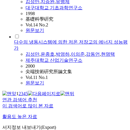
김성만
,
지승완
,
유병제
대구대학교 기초과학연구소
1998
基礎科學硏究
Vol.14 No.2
원문보기
다수의 냉동시스템에 의한 저온 저장고의 에너지 성능평
가
김성만
,
윤종호
,
박영하
,
이의준
,
강동언
,
현명택
제주대학교 산업기술연구소
2000
尖端技術硏究所論文集
Vol.11 No.1
원문보기
1
2
3
4
5
연관 검색어 추천
이 검색어로 많이 본 자료
활용도 높은 자료
서지정보 내보내기(Export)