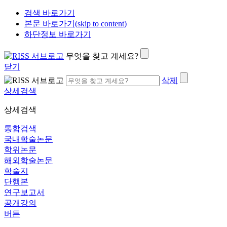
검색 바로가기
본문 바로가기(skip to content)
하단정보 바로가기
무엇을 찾고 계세요?
닫기
삭제
상세검색
상세검색
통합검색
국내학술논문
학위논문
해외학술논문
학술지
단행본
연구보고서
공개강의
버튼