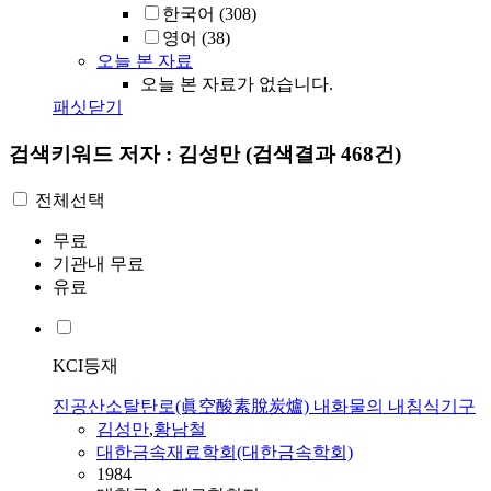
한국어
(308)
영어
(38)
오늘 본 자료
오늘 본 자료가 없습니다.
패싯닫기
검색키워드
저자 : 김성만
(검색결과 468건)
전체선택
무료
기관내 무료
유료
KCI등재
진공산소탈탄로(眞空酸素脫炭爐) 내화물의 내침식기구
김성만
,
황남철
대한금속재료학회(대한금속학회)
1984