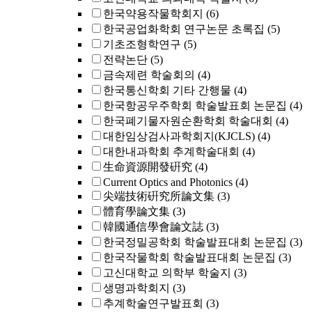
한국약용작물학회지
(6)
한국공업화학회 연구논문 초록집
(5)
기초조형학연구
(5)
전략논단
(5)
금속제련 학술회의
(4)
한국통신학회 기타 간행물
(4)
한국항공우주학회 학술발표회 논문집
(4)
한국폐기물자원순환학회 학술대회
(4)
대한임상검사과학회지(KJCLS)
(4)
대한내과학회 추계학술대회
(4)
生命資源開發硏究
(4)
Current Optics and Photonics
(4)
尖端技術硏究所論文集
(3)
體育學論文集
(3)
韓國通信學會論文誌
(3)
한국정밀공학회 학술발표대회 논문집
(3)
한국작물학회 학술발표대회 논문집
(3)
고신대학교 의학부 학술지
(3)
생명과학회지
(3)
추계학술연구발표회
(3)