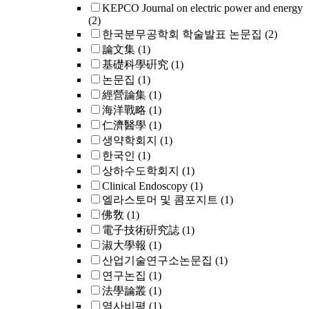
KEPCO Journal on electric power and energy
(2)
한국분무공학회 학술발표 논문집
(2)
論文集
(1)
基礎科學硏究
(1)
논문집
(1)
經營論集
(1)
海洋戰略
(1)
仁濟醫學
(1)
생약학회지
(1)
한국인
(1)
상하수도학회지
(1)
Clinical Endoscopy
(1)
엘라스토머 및 콤포지트
(1)
佛敎
(1)
電子技術硏究誌
(1)
淑大學報
(1)
산업기술연구소논문집
(1)
연구논집
(1)
法學論叢
(1)
역사비평
(1)