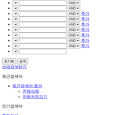
추가
추가
추가
추가
추가
추가
추가
상세검색닫기
최근검색어
최근검색어 옵션
전체삭제
자동저장끄기
인기검색어