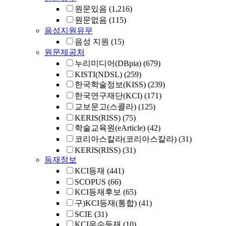
원문있음
(1,216)
원문없음
(115)
음성지원유무
음성 지원
(15)
원문제공처
누리미디어(DBpia)
(679)
KISTI(NDSL)
(259)
한국학술정보(KISS)
(239)
한국연구재단(KCI)
(171)
교보문고(스콜라)
(125)
KERIS(RISS)
(75)
학술교육원(eArticle)
(42)
코리아스칼라(코리아스칼라)
(31)
KERIS(RISS)
(31)
등재정보
KCI등재
(441)
SCOPUS
(66)
KCI등재후보
(65)
구)KCI등재(통합)
(41)
SCIE
(31)
KCI우수등재
(10)