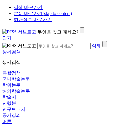
검색 바로가기
본문 바로가기(skip to content)
하단정보 바로가기
무엇을 찾고 계세요?
닫기
삭제
상세검색
상세검색
통합검색
국내학술논문
학위논문
해외학술논문
학술지
단행본
연구보고서
공개강의
버튼