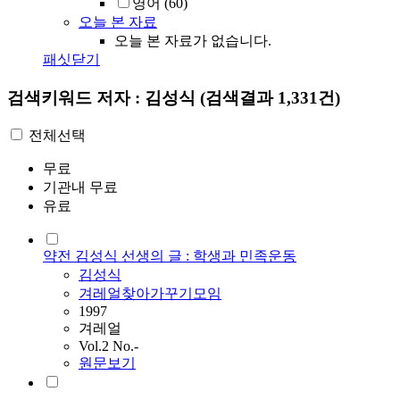
영어
(60)
오늘 본 자료
오늘 본 자료가 없습니다.
패싯닫기
검색키워드
저자 : 김성식
(검색결과 1,331건)
전체선택
무료
기관내 무료
유료
약전 김성식 선생의 글 : 학생과 민족운동
김성식
겨레얼찾아가꾸기모임
1997
겨레얼
Vol.2 No.-
원문보기