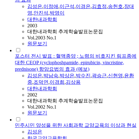
김성은
,
이정애
,
이근석
,
이경은
,
김효정
,
송헌호
,
장대
영
,
안진석
,
박영이
대한내과학회
2003
대한내과학회 추계학술발표논문집
Vol.2003 No.1
원문보기
포스터 전시 발표 : 혈액종양 ; 노령의 비호지킨 림프종에
대한 CEOP (cyclophoshpamide, epirubicin, vincristine,
prednisone) 항암요법의 효과 (예보)
김성은
,
박남숙
,
박상은
,
박수진
,
곽승근
,
신현영
,
윤환
중
,
조덕연
,
이경희
,
김상용
대한내과학회
2002
대한내과학회 추계학술발표논문집
Vol.2002 No.1
원문보기
민주시민 양성을 위한 사회과학 교양교육의 이상과 현실
김성은
한국교양교육학회