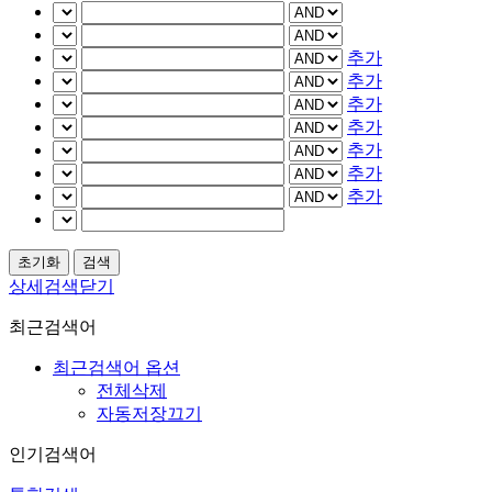
추가
추가
추가
추가
추가
추가
추가
상세검색닫기
최근검색어
최근검색어 옵션
전체삭제
자동저장끄기
인기검색어