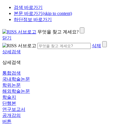
검색 바로가기
본문 바로가기(skip to content)
하단정보 바로가기
무엇을 찾고 계세요?
닫기
삭제
상세검색
상세검색
통합검색
국내학술논문
학위논문
해외학술논문
학술지
단행본
연구보고서
공개강의
버튼