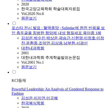
2020
한국교양교육학회 학술대회자료집
Vol.2020 No.6
원문보기
포스타 전시 발표 : 혈액종양 ; Sulindac에 완전 반응을 보
인 측두골을 침범한 항암제 내성 형질세포 육아종 1례
김성은
,
박수진
,
박상은
,
곽승근
,
신현영
,
이정호
,
이정
찬
,
윤환중
,
조덕연
,
김삼용
,
남부현
,
서광선
대한내과학회
2001
대한내과학회 추계학술발표논문집
Vol.2001 No.1
원문보기
KCI등재
Powerful Leadership: An Analysis of Gendered Response to
Fashion
김성은
,
이지연
,
이규혜
한국복식학회
2019