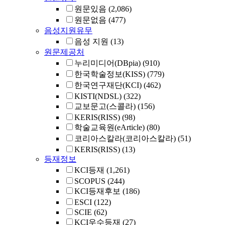
원문있음
(2,086)
원문없음
(477)
음성지원유무
음성 지원
(13)
원문제공처
누리미디어(DBpia)
(910)
한국학술정보(KISS)
(779)
한국연구재단(KCI)
(462)
KISTI(NDSL)
(322)
교보문고(스콜라)
(156)
KERIS(RISS)
(98)
학술교육원(eArticle)
(80)
코리아스칼라(코리아스칼라)
(51)
KERIS(RISS)
(13)
등재정보
KCI등재
(1,261)
SCOPUS
(244)
KCI등재후보
(186)
ESCI
(122)
SCIE
(62)
KCI우수등재
(27)