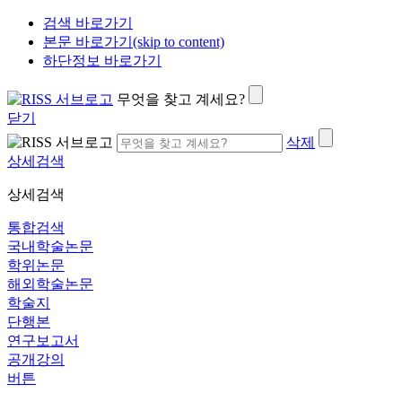
검색 바로가기
본문 바로가기(skip to content)
하단정보 바로가기
무엇을 찾고 계세요?
닫기
삭제
상세검색
상세검색
통합검색
국내학술논문
학위논문
해외학술논문
학술지
단행본
연구보고서
공개강의
버튼