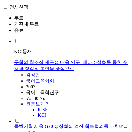
전체선택
무료
기관내 무료
유료
KCI등재
문학의 창조적 재구성 내용 연구 -메타소설화를 통한 수
용과 창작의 통합을 중심으로
김성진
국어교육학회
2007
국어교육학연구
Vol.30 No.-
원문보기
2
RISS
KCI
특별기획 서울 G20 정상회의 결산 학술회의를 마치며...