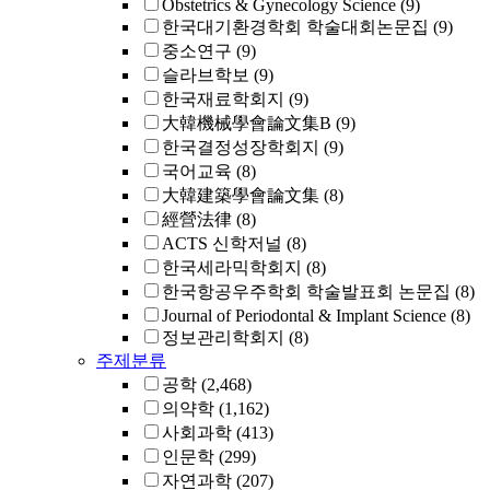
Obstetrics & Gynecology Science
(9)
한국대기환경학회 학술대회논문집
(9)
중소연구
(9)
슬라브학보
(9)
한국재료학회지
(9)
大韓機械學會論文集B
(9)
한국결정성장학회지
(9)
국어교육
(8)
大韓建築學會論文集
(8)
經營法律
(8)
ACTS 신학저널
(8)
한국세라믹학회지
(8)
한국항공우주학회 학술발표회 논문집
(8)
Journal of Periodontal & Implant Science
(8)
정보관리학회지
(8)
주제분류
공학
(2,468)
의약학
(1,162)
사회과학
(413)
인문학
(299)
자연과학
(207)