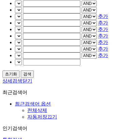
추가
추가
추가
추가
추가
추가
추가
상세검색닫기
최근검색어
최근검색어 옵션
전체삭제
자동저장끄기
인기검색어