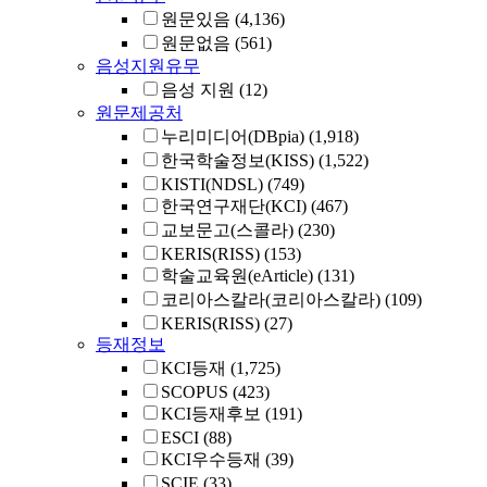
원문있음
(4,136)
원문없음
(561)
음성지원유무
음성 지원
(12)
원문제공처
누리미디어(DBpia)
(1,918)
한국학술정보(KISS)
(1,522)
KISTI(NDSL)
(749)
한국연구재단(KCI)
(467)
교보문고(스콜라)
(230)
KERIS(RISS)
(153)
학술교육원(eArticle)
(131)
코리아스칼라(코리아스칼라)
(109)
KERIS(RISS)
(27)
등재정보
KCI등재
(1,725)
SCOPUS
(423)
KCI등재후보
(191)
ESCI
(88)
KCI우수등재
(39)
SCIE
(33)