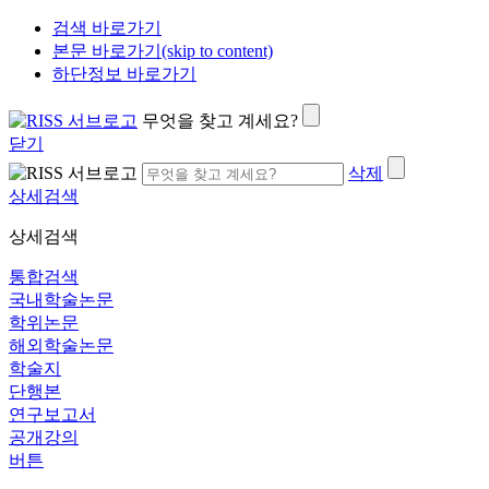
검색 바로가기
본문 바로가기(skip to content)
하단정보 바로가기
무엇을 찾고 계세요?
닫기
삭제
상세검색
상세검색
통합검색
국내학술논문
학위논문
해외학술논문
학술지
단행본
연구보고서
공개강의
버튼