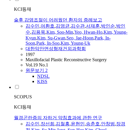
KCI등재
술후 감염조절이 어려웠던 환자의 증례보고
김수민
,
여환호
,
김영균
,
김수관
,
서재훈
,
박인순
,
박인
수
,
김용욱
,
Kim
, Soo-
Min
,
Yeo, Hwan-Ho
,
Kim
, Young-
Kyun
,
Kim
,
Su
-Gwan
,
Seo, Jae-Hoon
,
Park, In-
Soon
,
Park, In-Soo
,
Kim
, Young-Uk
대한악안면성형재건외과학회
1997
Maxillofacial Plastic Reconstructive Surgery
Vol.19 No.1
원문보기
2
NDSL
KISS
SCOPUS
KCI등재
월경곤란증의 자하거 약침효과에 관한 연구
김수민
,
장선희
,
김철홍
,
윤현민
,
송춘호
,
안창범
,
장경
전
,
Kim
,
Su
-
Min
,
Jang, Sun-Hee
,
Kim
, Cheol-