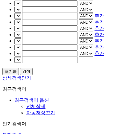
추가
추가
추가
추가
추가
추가
추가
상세검색닫기
최근검색어
최근검색어 옵션
전체삭제
자동저장끄기
인기검색어