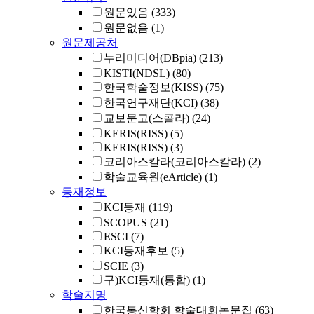
원문있음
(333)
원문없음
(1)
원문제공처
누리미디어(DBpia)
(213)
KISTI(NDSL)
(80)
한국학술정보(KISS)
(75)
한국연구재단(KCI)
(38)
교보문고(스콜라)
(24)
KERIS(RISS)
(5)
KERIS(RISS)
(3)
코리아스칼라(코리아스칼라)
(2)
학술교육원(eArticle)
(1)
등재정보
KCI등재
(119)
SCOPUS
(21)
ESCI
(7)
KCI등재후보
(5)
SCIE
(3)
구)KCI등재(통합)
(1)
학술지명
한국통신학회 학술대회논문집
(63)