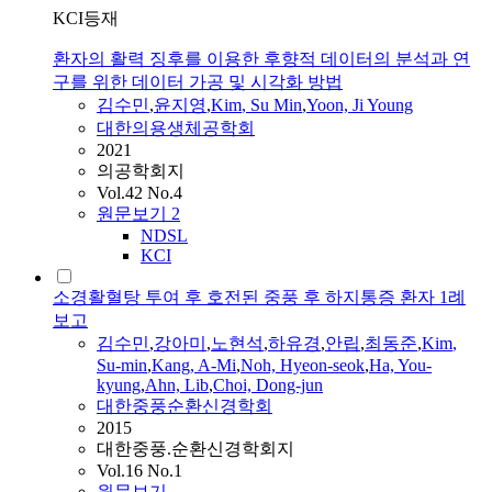
KCI등재
환자의 활력 징후를 이용한 후향적 데이터의 분석과 연
구를 위한 데이터 가공 및 시각화 방법
김수민
,
윤지영
,
Kim
,
Su
Min
,
Yoon, Ji Young
대한의용생체공학회
2021
의공학회지
Vol.42 No.4
원문보기
2
NDSL
KCI
소경활혈탕 투여 후 호전된 중풍 후 하지통증 환자 1례
보고
김수민
,
강아미
,
노현석
,
하유경
,
안립
,
최동준
,
Kim
,
Su
-
min
,
Kang, A-Mi
,
Noh, Hyeon-seok
,
Ha, You-
kyung
,
Ahn, Lib
,
Choi, Dong-jun
대한중풍순환신경학회
2015
대한중풍.순환신경학회지
Vol.16 No.1
원문보기