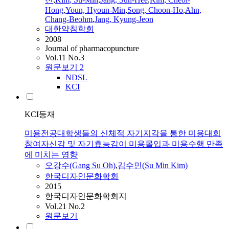
Hong
,
Youn, Hyoun-
Min
,
Song, Choon-Ho
,
Ahn,
Chang-Beohm
,
Jang, Kyung-Jeon
대한약침학회
2008
Journal of pharmacopuncture
Vol.11 No.3
원문보기
2
NDSL
KCI
KCI등재
미용전공대학생들의 신체적 자기지각을 통한 미용대회
참여자신감 및 자기효능감이 미용몰입과 미용수행 만족
에 미치는 영향
오강수(Gang
Su
Oh)
,
김수민
(
Su
Min
Kim
)
한국디자인문화학회
2015
한국디자인문화학회지
Vol.21 No.2
원문보기