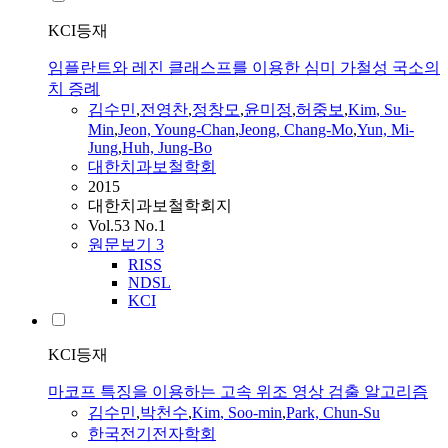
KCI등재
임플란트와 레진 클래스프를 이용한 심미 가철성 국소의
치 증례
김수민
,
전영찬
,
정창모
,
윤미정
,
허중보
,
Kim
,
Su
-
Min
,
Jeon, Young-Chan
,
Jeong, Chang-Mo
,
Yun, Mi-
Jung
,
Huh, Jung-Bo
대한치과보철학회
2015
대한치과보철학회지
Vol.53 No.1
원문보기
3
RISS
NDSL
KCI
KCI등재
마코프 특징을 이용하는 고속 위조 영상 검출 알고리즘
김수민
,
박천수
,
Kim
, Soo-
min
,
Park, Chun-
Su
한국전기전자학회