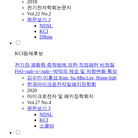
2018
전기전자학회논문지
Vol.22 No.2
원문보기
3
NDSL
KCI
DBpia
KCI등재후보
전기장 광화학 증착법에 의한 직접패턴 비정질
FeO<sub>x</sub> 박막의 제조 및 저항변화 특성
김수민
,
이홍섭
,
Kim
,
Su
-
Min
,
Lee, Hong-Sub
한국마이크로전자및패키징학회
2020
마이크로전자 및 패키징학회지
Vol.27 No.4
원문보기
3
NDSL
KCI
스콜라