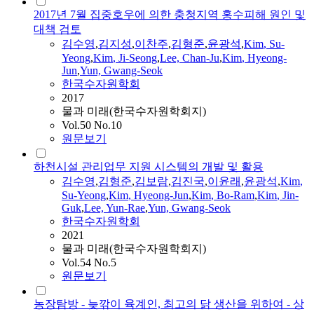
2017년 7월 집중호우에 의한 충청지역 홍수피해 원인 및
대책 검토
김수영
,
김지성
,
이찬주
,
김형준
,
윤광석
,
Kim
,
Su-
Yeong
,
Kim
, Ji-Seong
,
Lee, Chan-Ju
,
Kim
, Hyeong-
Jun
,
Yun, Gwang-Seok
한국수자원학회
2017
물과 미래(한국수자원학회지)
Vol.50 No.10
원문보기
하천시설 관리업무 지원 시스템의 개발 및 활용
김수영
,
김형준
,
김보람
,
김진국
,
이윤래
,
윤광석
,
Kim
,
Su-Yeong
,
Kim
, Hyeong-Jun
,
Kim
, Bo-Ram
,
Kim
, Jin-
Guk
,
Lee, Yun-Rae
,
Yun, Gwang-Seok
한국수자원학회
2021
물과 미래(한국수자원학회지)
Vol.54 No.5
원문보기
농장탐방 - 늦깎이 육계인, 최고의 닭 생산을 위하여 - 상