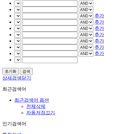
추가
추가
추가
추가
추가
추가
추가
상세검색닫기
최근검색어
최근검색어 옵션
전체삭제
자동저장끄기
인기검색어