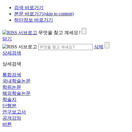
검색 바로가기
본문 바로가기(skip to content)
하단정보 바로가기
무엇을 찾고 계세요?
닫기
삭제
상세검색
상세검색
통합검색
국내학술논문
학위논문
해외학술논문
학술지
단행본
연구보고서
공개강의
버튼