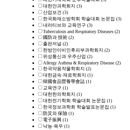
대한안과학회지
(3)
산업보건
(3)
한국화재소방학회 학술대회 논문집
(3)
내러티브와 교육연구
(3)
Tuberculosis and Respiratory Diseases
(2)
國防과 技術
(2)
출판저널
(2)
한방안이비인후피부과학회지
(2)
위성통신과 우주산업
(2)
Allergy Asthma & Respiratory Disease
(2)
한국약용작물학회지
(2)
대한금속·재료학회지
(1)
韓國食品營養學會誌
(1)
교육연구
(1)
대한한의학회지
(1)
대한전기학회 학술대회 논문집
(1)
한국정보과학회 학술발표논문집
(1)
防災와 保險
(1)
電子振興
(1)
낙농·육우
(1)