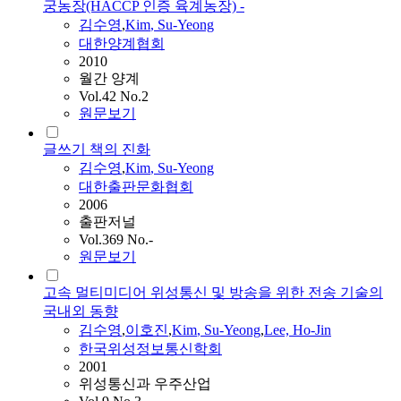
궁농장(HACCP 인증 육계농장) -
김수영
,
Kim
,
Su-Yeong
대한양계협회
2010
월간 양계
Vol.42 No.2
원문보기
글쓰기 책의 진화
김수영
,
Kim
,
Su-Yeong
대한출판문화협회
2006
출판저널
Vol.369 No.-
원문보기
고속 멀티미디어 위성통신 및 방송을 위한 전송 기술의
국내외 동향
김수영
,
이호진
,
Kim
,
Su-Yeong
,
Lee, Ho-Jin
한국위성정보통신학회
2001
위성통신과 우주산업