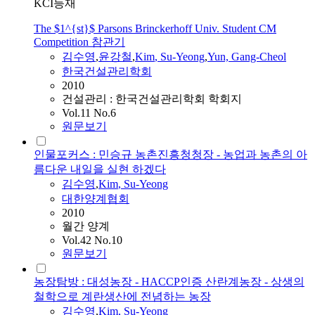
KCI등재
The $1^{st}$ Parsons Brinckerhoff Univ. Student CM
Competition 참관기
김수영
,
윤강철
,
Kim
,
Su-Yeong
,
Yun, Gang-Cheol
한국건설관리학회
2010
건설관리 : 한국건설관리학회 학회지
Vol.11 No.6
원문보기
인물포커스 : 민승규 농촌진흥청청장 - 농업과 농촌의 아
름다운 내일을 실현 하겠다
김수영
,
Kim
,
Su-Yeong
대한양계협회
2010
월간 양계
Vol.42 No.10
원문보기
농장탐방 : 대성농장 - HACCP인증 산란계농장 - 상생의
철학으로 계란생산에 전념하는 농장
김수영
,
Kim
,
Su-Yeong