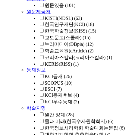
원문있음
(101)
원문제공처
KISTI(NDSL)
(63)
한국연구재단(KCI)
(18)
한국학술정보(KISS)
(15)
교보문고(스콜라)
(15)
누리미디어(DBpia)
(12)
학술교육원(eArticle)
(2)
코리아스칼라(코리아스칼라)
(1)
KERIS(RISS)
(1)
등재정보
KCI등재
(26)
SCOPUS
(10)
ESCI
(7)
KCI등재후보
(4)
KCI우수등재
(2)
학술지명
월간 양계
(28)
물과 미래(한국수자원학회지)
(6)
한국정보처리학회 학술대회논문집
(6)
대한기계학회 춘추학술대회
(3)