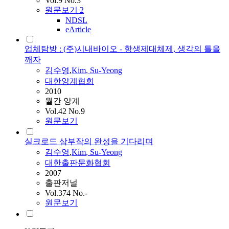
Vol.9 No.3
원문보기
2
NDSL
eArticle
업체탐방 : (주)시내바이오 - 항생제대체제, 생각의 틀을
깨자
김수영
,
Kim
,
Su-Yeong
대한양계협회
2010
월간 양계
Vol.42 No.9
원문보기
실크로드 삼부작의 완성을 기다리며
김수영
,
Kim
,
Su-Yeong
대한출판문화협회
2007
출판저널
Vol.374 No.-
원문보기