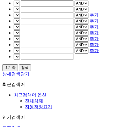
추가
추가
추가
추가
추가
추가
추가
상세검색닫기
최근검색어
최근검색어 옵션
전체삭제
자동저장끄기
인기검색어