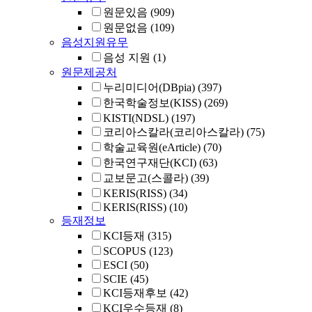
원문있음
(909)
원문없음
(109)
음성지원유무
음성 지원
(1)
원문제공처
누리미디어(DBpia)
(397)
한국학술정보(KISS)
(269)
KISTI(NDSL)
(197)
코리아스칼라(코리아스칼라)
(75)
학술교육원(eArticle)
(70)
한국연구재단(KCI)
(63)
교보문고(스콜라)
(39)
KERIS(RISS)
(34)
KERIS(RISS)
(10)
등재정보
KCI등재
(315)
SCOPUS
(123)
ESCI
(50)
SCIE
(45)
KCI등재후보
(42)
KCI우수등재
(8)