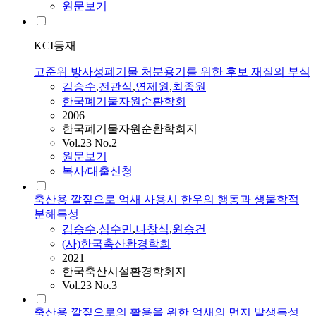
원문보기
KCI등재
고준위 방사성폐기물 처분용기를 위한 후보 재질의 부식
김승수
,
전관식
,
연제원
,
최종원
한국폐기물자원순환학회
2006
한국폐기물자원순환학회지
Vol.23 No.2
원문보기
복사/대출신청
축산용 깔짚으로 억새 사용시 한우의 행동과 생물학적
분해특성
김승수
,
심수민
,
나창식
,
원승건
(사)한국축산환경학회
2021
한국축산시설환경학회지
Vol.23 No.3
축산용 깔짚으로의 활용을 위한 억새의 먼지 발생특성