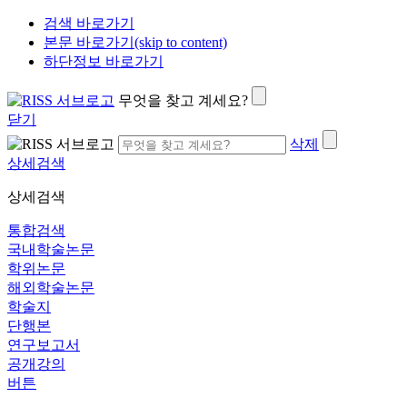
검색 바로가기
본문 바로가기(skip to content)
하단정보 바로가기
무엇을 찾고 계세요?
닫기
삭제
상세검색
상세검색
통합검색
국내학술논문
학위논문
해외학술논문
학술지
단행본
연구보고서
공개강의
버튼