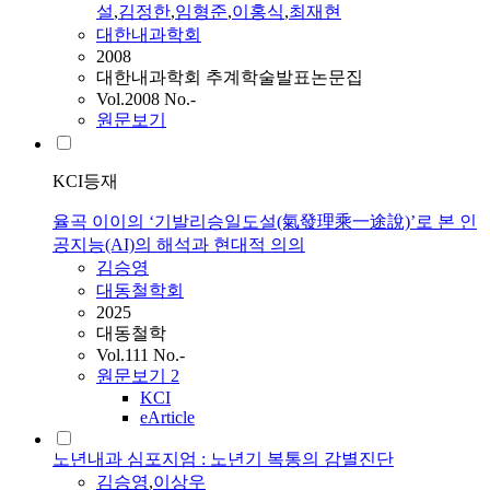
설
,
김정한
,
임형준
,
이홍식
,
최재현
대한내과학회
2008
대한내과학회 추계학술발표논문집
Vol.2008 No.-
원문보기
KCI등재
율곡 이이의 ‘기발리승일도설(氣發理乘一途說)’로 본 인
공지능(AI)의 해석과 현대적 의의
김승영
대동철학회
2025
대동철학
Vol.111 No.-
원문보기
2
KCI
eArticle
노년내과 심포지엄 : 노년기 복통의 감별진단
김승영
,
이상우