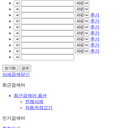
추가
추가
추가
추가
추가
추가
추가
상세검색닫기
최근검색어
최근검색어 옵션
전체삭제
자동저장끄기
인기검색어