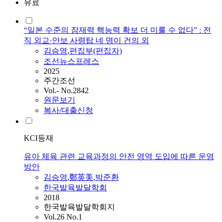
유료
“일본 수준의 잠재력 핵능력 확보 더 미룰 수 없다” : 전
직 외교·안보 사령탑 네 명이 건의 외
김승영
,
편집부(편집자)
조선뉴스프레스
2025
주간조선
Vol.- No.2842
원문보기
복사/대출신청
KCI등재
유아 체육 관련 교육과정의 안전 영역 도입에 따른 운영
방안
김승영
,
鄭英美
,
박준환
한국발육발달학회
2018
한국발육발달학회지
Vol.26 No.1