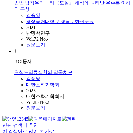
입암 남정우의 「태극도설」 해석에 나타난 우주론 이해
의 특성
김승영
경상국립대학교 경남문화연구원
2021
남명학연구
Vol.72 No.-
원문보기
KCI등재
위식도역류질환의 약물치료
김승영
대한소화기학회
2025
대한소화기학회지
Vol.85 No.2
원문보기
1
2
3
4
5
연관 검색어 추천
이 검색어로 많이 본 자료