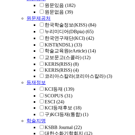
원문있음
(182)
원문없음
(39)
원문제공처
한국학술정보(KISS)
(84)
누리미디어(DBpia)
(65)
한국연구재단(KCI)
(42)
KISTI(NDSL)
(33)
학술교육원(eArticle)
(14)
교보문고(스콜라)
(12)
KERIS(RISS)
(8)
KERIS(RISS)
(4)
코리아스칼라(코리아스칼라)
(3)
등재정보
KCI등재
(139)
SCOPUS
(31)
ESCI
(24)
KCI등재후보
(18)
구)KCI등재(통합)
(1)
학술지명
KSBB Journal
(22)
대한소화기학회지
(12)