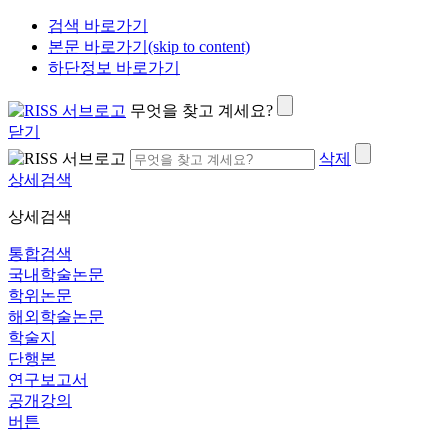
검색 바로가기
본문 바로가기(skip to content)
하단정보 바로가기
무엇을 찾고 계세요?
닫기
삭제
상세검색
상세검색
통합검색
국내학술논문
학위논문
해외학술논문
학술지
단행본
연구보고서
공개강의
버튼