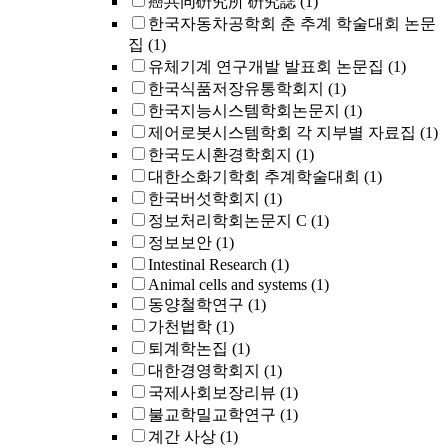
癌共同硏究所 硏究誌
(1)
한국자동차공학회 춘 추계 학술대회 논문
집
(1)
유체기계 연구개발 발표회 논문집
(1)
한국식품저장유통학회지
(1)
한국지능시스템학회논문지
(1)
제어로봇시스템학회 각 지부별 자료집
(1)
한국도시환경학회지
(1)
대한소화기학회 추계학술대회
(1)
한국버섯학회지
(1)
정보처리학회논문지 C
(1)
정보보안
(1)
Intestinal Research
(1)
Animal cells and systems
(1)
동양철학연구
(1)
가천법학
(1)
퇴계학논집
(1)
대한경영학회지
(1)
국제사회보장리뷰
(1)
불교학밀교학연구
(1)
계간 사상
(1)