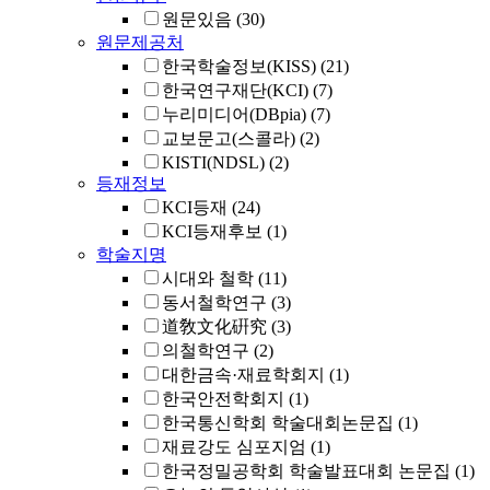
원문있음
(30)
원문제공처
한국학술정보(KISS)
(21)
한국연구재단(KCI)
(7)
누리미디어(DBpia)
(7)
교보문고(스콜라)
(2)
KISTI(NDSL)
(2)
등재정보
KCI등재
(24)
KCI등재후보
(1)
학술지명
시대와 철학
(11)
동서철학연구
(3)
道敎文化硏究
(3)
의철학연구
(2)
대한금속·재료학회지
(1)
한국안전학회지
(1)
한국통신학회 학술대회논문집
(1)
재료강도 심포지엄
(1)
한국정밀공학회 학술발표대회 논문집
(1)