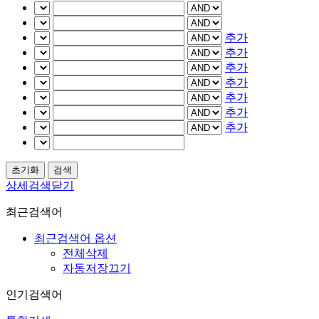
추가
추가
추가
추가
추가
추가
추가
상세검색닫기
최근검색어
최근검색어 옵션
전체삭제
자동저장끄기
인기검색어