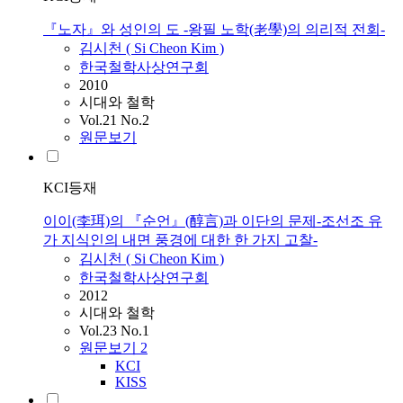
『노자』와 성인의 도 -왕필 노학(老學)의 의리적 전회-
김시천
(
Si
Cheon
Kim
)
한국철학사상연구회
2010
시대와 철학
Vol.21 No.2
원문보기
KCI등재
이이(李珥)의 『순언』(醇言)과 이단의 문제-조선조 유
가 지식인의 내면 풍경에 대한 한 가지 고찰-
김시천
(
Si
Cheon
Kim
)
한국철학사상연구회
2012
시대와 철학
Vol.23 No.1
원문보기
2
KCI
KISS