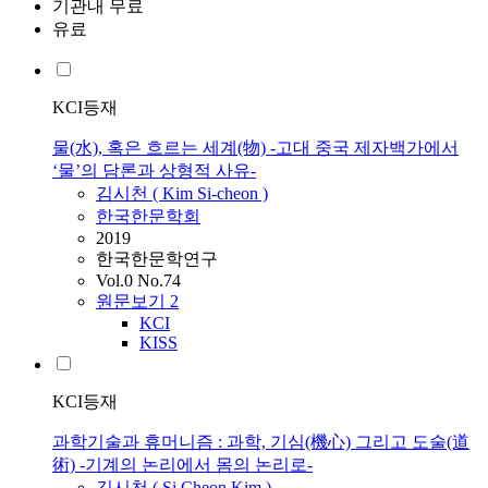
기관내 무료
유료
KCI등재
물(水), 혹은 흐르는 세계(物) -고대 중국 제자백가에서
‘물’의 담론과 상형적 사유-
김시천
(
Kim
Si
-
cheon
)
한국한문학회
2019
한국한문학연구
Vol.0 No.74
원문보기
2
KCI
KISS
KCI등재
과학기술과 휴머니즘 : 과학, 기심(機心) 그리고 도술(道
術) -기계의 논리에서 몸의 논리로-
김시천
(
Si
Cheon
Kim
)