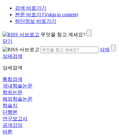
검색 바로가기
본문 바로가기(skip to content)
하단정보 바로가기
무엇을 찾고 계세요?
닫기
삭제
상세검색
상세검색
통합검색
국내학술논문
학위논문
해외학술논문
학술지
단행본
연구보고서
공개강의
버튼