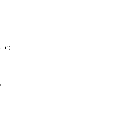
ch
(4)
)