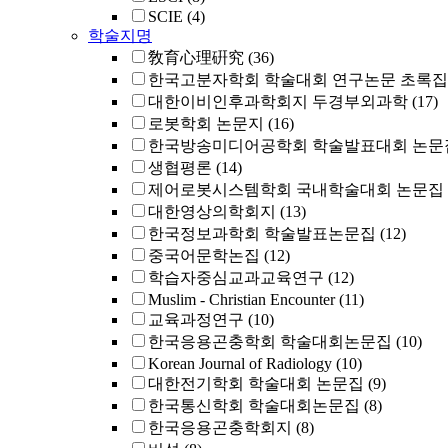
SCIE
(4)
학술지명
敎育心理硏究
(36)
한국고분자학회 학술대회 연구논문 초록집
대한이비인후과학회지 두경부외과학
(17)
로봇학회 논문지
(16)
한국방송미디어공학회 학술발표대회 논문
생협평론
(14)
제어로봇시스템학회 국내학술대회 논문집
대한영상의학회지
(13)
한국정보과학회 학술발표논문집
(12)
중국어문학논집
(12)
학습자중심교과교육연구
(12)
Muslim - Christian Encounter
(11)
교육과정연구
(10)
한국응용곤충학회 학술대회논문집
(10)
Korean Journal of Radiology
(10)
대한전기학회 학술대회 논문집
(9)
한국통신학회 학술대회논문집
(8)
한국응용곤충학회지
(8)