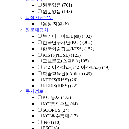
원문있음
(761)
원문없음
(143)
음성지원유무
음성 지원
(6)
원문제공처
누리미디어(DBpia)
(402)
한국연구재단(KCI)
(202)
한국학술정보(KISS)
(152)
KISTI(NDSL)
(125)
교보문고(스콜라)
(105)
코리아스칼라(코리아스칼라)
(49)
학술교육원(eArticle)
(49)
KERIS(RISS)
(26)
KERIS(RISS)
(22)
등재정보
KCI등재
(472)
KCI등재후보
(44)
SCOPUS
(24)
KCI우수등재
(17)
3903
(10)
ESCI
(8)