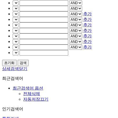
추가
추가
추가
추가
추가
추가
추가
상세검색닫기
최근검색어
최근검색어 옵션
전체삭제
자동저장끄기
인기검색어