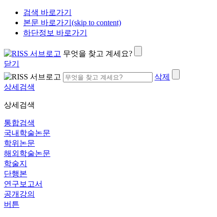
검색 바로가기
본문 바로가기(skip to content)
하단정보 바로가기
무엇을 찾고 계세요?
닫기
삭제
상세검색
상세검색
통합검색
국내학술논문
학위논문
해외학술논문
학술지
단행본
연구보고서
공개강의
버튼