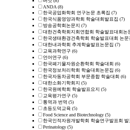
버섯
(8)
ANDA
(8)
한국공업화학회 연구논문 초록집
(7)
한국식품영양과학회 학술대회발표집
(7)
방송공학회논문지
(7)
대한건축학회지회연합회 학술발표대회논
한국생태환경건축학회 학술발표대회 논문
대한내과학회 추계학술발표논문집
(7)
교육과학연구
(6)
언어연구
(6)
한국폐기물자원순환학회 학술대회
(6)
한국정보처리학회 학술대회논문집
(6)
한국자동차공학회 부문종합 학술대회
(6)
대한소화기학회지
(5)
한국원예학회 학술발표요지
(5)
교육평가연구
(5)
통역과 번역
(5)
초등도덕교육
(5)
Food Science and Biotechnology
(5)
한국인적자원개발학회 학술연구발표회 발
Perinatology
(5)