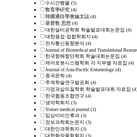
수시간행물
(5)
敎育學硏究
(4)
韓國通信學會論文誌
(4)
基督敎 思想
(4)
대한설비공학회 학술발표대회논문집
(4)
대한용접·접합학회지
(4)
전자통신동향분석
(4)
Journal of Biomedical and Translational Resear
한국항해항만학회 학술대회논문집
(4)
제어로봇시스템학회 각 지부별 자료집
(4)
Journal of Asia-Pacific Entomology
(4)
중국문학
(4)
추계학술연구발표회
(4)
가정과삶의질학회 학술발표대회 자료집
(4
한국협동조합연구
(4)
생약학회지
(3)
Yonsei medical journal
(3)
임상이비인후과
(3)
정보과학회논문지
(3)
대한안과학회지
(3)
대한화장품학회지
(3)