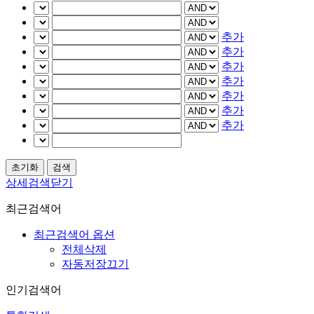
추가
추가
추가
추가
추가
추가
추가
상세검색닫기
최근검색어
최근검색어 옵션
전체삭제
자동저장끄기
인기검색어