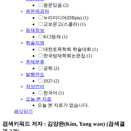
원문있음
(2)
원문제공처
누리미디어(DBpia)
(1)
교보문고(스콜라)
(1)
등재정보
KCI등재
(1)
학술지명
대한토목학회 학술대회
(1)
한국방재학회논문집
(1)
주제분류
공학
(2)
발행연도
2025
(2)
작성언어
한국어
(1)
오늘 본 자료
오늘 본 자료가 없습니다.
패싯닫기
검색키워드
저자 : 김양완(Kim, Yang wan)
(검색결