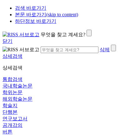
검색 바로가기
본문 바로가기(skip to content)
하단정보 바로가기
무엇을 찾고 계세요?
닫기
삭제
상세검색
상세검색
통합검색
국내학술논문
학위논문
해외학술논문
학술지
단행본
연구보고서
공개강의
버튼