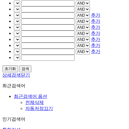
추가
추가
추가
추가
추가
추가
추가
상세검색닫기
최근검색어
최근검색어 옵션
전체삭제
자동저장끄기
인기검색어