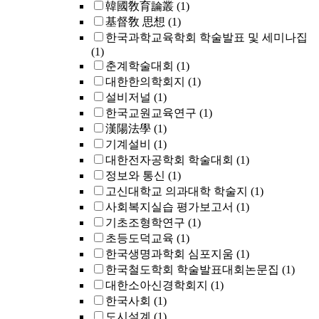
韓國敎育論叢
(1)
基督敎 思想
(1)
한국과학교육학회 학술발표 및 세미나집
(1)
춘계학술대회
(1)
대한한의학회지
(1)
설비저널
(1)
한국교원교육연구
(1)
漢陽法學
(1)
기계설비
(1)
대한전자공학회 학술대회
(1)
정보와 통신
(1)
고신대학교 의과대학 학술지
(1)
사회복지실습 평가보고서
(1)
기초조형학연구
(1)
초등도덕교육
(1)
한국생명과학회 심포지움
(1)
한국철도학회 학술발표대회논문집
(1)
대한소아신경학회지
(1)
한국사회
(1)
도시설계
(1)