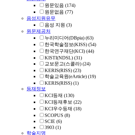
원문있음
(174)
원문없음
(77)
음성지원유무
음성 지원
(3)
원문제공처
누리미디어(DBpia)
(63)
한국학술정보(KISS)
(54)
한국연구재단(KCI)
(44)
KISTI(NDSL)
(31)
교보문고(스콜라)
(24)
KERIS(RISS)
(23)
학술교육원(eArticle)
(19)
KERIS(RISS)
(1)
등재정보
KCI등재
(130)
KCI등재후보
(22)
KCI우수등재
(18)
SCOPUS
(8)
SCIE
(6)
3903
(1)
학술지명