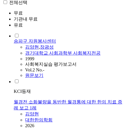
전체선택
무료
기관내 무료
유료
송파구 자원봉사센터
김양현
,
장광성
경기대학교 사회과학부 사회복지전공
1999
사회복지실습 평가보고서
Vol.2 No.-
원문보기
KCI등재
월경전 소화불량을 동반한 월경통에 대한 한의 치료 증
례 보고 1례
김양현
대한한의학회
2026