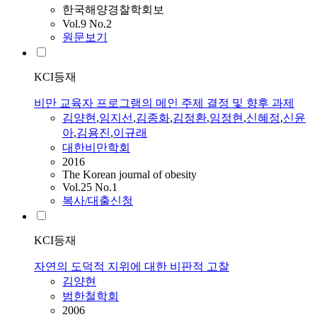
한국해양경찰학회보
Vol.9 No.2
원문보기
KCI등재
비만 교육자 프로그램의 메인 주제 결정 및 향후 과제
김양현
,
임지선
,
김종화
,
김정환
,
임정현
,
신혜정
,
신윤
아
,
김용진
,
이규래
대한비만학회
2016
The Korean journal of obesity
Vol.25 No.1
복사/대출신청
KCI등재
자연의 도덕적 지위에 대한 비판적 고찰
김양현
범한철학회
2006