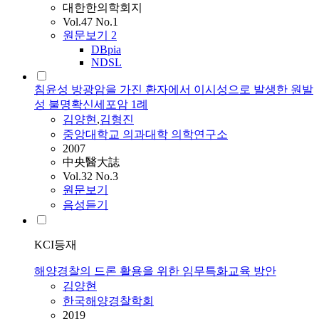
대한한의학회지
Vol.47 No.1
원문보기
2
DBpia
NDSL
침윤성 방광암을 가진 환자에서 이시성으로 발생한 원발
성 불명확신세포암 1례
김양현
,
김형진
중앙대학교 의과대학 의학연구소
2007
中央醫大誌
Vol.32 No.3
원문보기
음성듣기
KCI등재
해양경찰의 드론 활용을 위한 임무특화교육 방안
김양현
한국해양경찰학회
2019