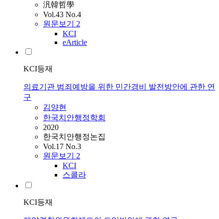
汎韓哲學
Vol.43 No.4
원문보기
2
KCI
eArticle
KCI등재
의료기관 범죄예방을 위한 민간경비 발전방안에 관한 연
구
김양현
한국치안행정학회
2020
한국치안행정논집
Vol.17 No.3
원문보기
2
KCI
스콜라
KCI등재