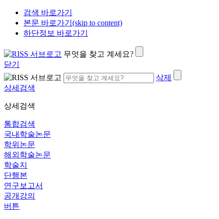
검색 바로가기
본문 바로가기(skip to content)
하단정보 바로가기
무엇을 찾고 계세요?
닫기
삭제
상세검색
상세검색
통합검색
국내학술논문
학위논문
해외학술논문
학술지
단행본
연구보고서
공개강의
버튼