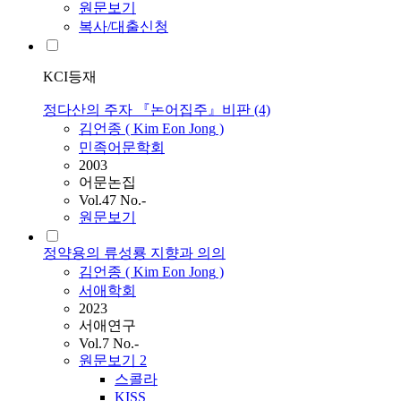
원문보기
복사/대출신청
KCI등재
정다산의 주자 『논어집주』비판 (4)
김언종
(
Kim
Eon
Jong
)
민족어문학회
2003
어문논집
Vol.47 No.-
원문보기
정약용의 류성룡 지향과 의의
김언종
(
Kim
Eon
Jong
)
서애학회
2023
서애연구
Vol.7 No.-
원문보기
2
스콜라
KISS