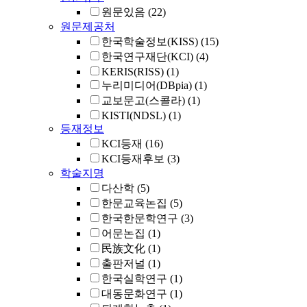
원문있음
(22)
원문제공처
한국학술정보(KISS)
(15)
한국연구재단(KCI)
(4)
KERIS(RISS)
(1)
누리미디어(DBpia)
(1)
교보문고(스콜라)
(1)
KISTI(NDSL)
(1)
등재정보
KCI등재
(16)
KCI등재후보
(3)
학술지명
다산학
(5)
한문교육논집
(5)
한국한문학연구
(3)
어문논집
(1)
民族文化
(1)
출판저널
(1)
한국실학연구
(1)
대동문화연구
(1)