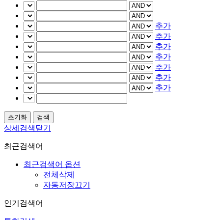
추가
추가
추가
추가
추가
추가
추가
상세검색닫기
최근검색어
최근검색어 옵션
전체삭제
자동저장끄기
인기검색어