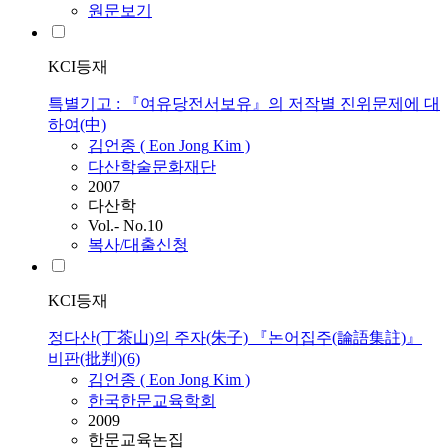
원문보기
KCI등재
특별기고 : 『여유당전서보유』의 저작별 진위문제에 대
하여(中)
김언종
(
Eon
Jong
Kim
)
다산학술문화재단
2007
다산학
Vol.- No.10
복사/대출신청
KCI등재
정다산(丁茶山)의 주자(朱子) 『논어집주(論語集註)』
비판(批判)(6)
김언종
(
Eon
Jong
Kim
)
한국한문교육학회
2009
한문교육논집