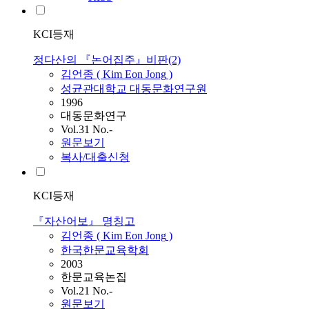
KCI등재
정다산의 『논어집주』비판(2)
김언종
(
Kim
Eon
Jong
)
성균관대학교 대동문화연구원
1996
대동문화연구
Vol.31 No.-
원문보기
복사/대출신청
KCI등재
『자산어보』 명칭고
김언종
(
Kim
Eon
Jong
)
한국한문교육학회
2003
한문교육논집
Vol.21 No.-
원문보기