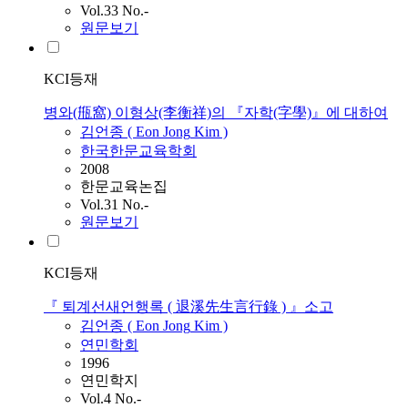
Vol.33 No.-
원문보기
KCI등재
병와(甁窩) 이형상(李衡祥)의 『자학(字學)』에 대하여
김언종
(
Eon
Jong
Kim
)
한국한문교육학회
2008
한문교육논집
Vol.31 No.-
원문보기
KCI등재
『 퇴계선새언행록 ( 退溪先生言行錄 ) 』소고
김언종
(
Eon
Jong
Kim
)
연민학회
1996
연민학지
Vol.4 No.-