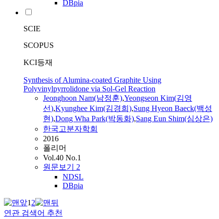
DBpia
SCIE
SCOPUS
KCI등재
Synthesis of Alumina-coated Graphite Using
Polyvinylpyrrolidone via Sol-Gel Reaction
Jeonghoon Nam(남정훈)
,
Yeongseon
Kim
(
김영
선
)
,
Kyunghee
Kim
(김경희)
,
Sung Hyeon Baeck(백성
현)
,
Dong Wha Park(박동화)
,
Sang Eun Shim(심상은)
한국고분자학회
2016
폴리머
Vol.40 No.1
원문보기
2
NDSL
DBpia
1
2
연관 검색어 추천