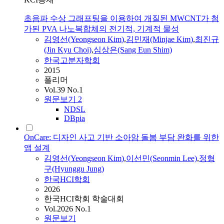
초음파 수상 그래프팅을 이용하여 개질된 MWCNT가 첨
가된 PVA 나노복합체의 전기적, 기계적 물성
김영선
(
Yeongseon
Kim
)
,
김민재(Minjae
Kim
)
,
최진규
(Jin Kyu Choi)
,
심상은(Sang Eun Shim)
한국고분자학회
2015
폴리머
Vol.39 No.1
원문보기
2
NDSL
DBpia
OnCare: 디자인 사고 기반 소아암 돌봄 부담 완화를 위한
앱 설계
김영선
(
Yeongseon
Kim
)
,
이선민(Seonmin Lee)
,
정형
구(Hyunggu Jung)
한국HCI학회
2026
한국HCI학회 학술대회
Vol.2026 No.1
원문보기