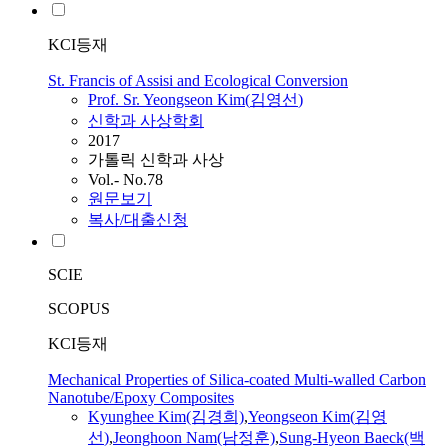
KCI등재
St. Francis of Assisi and Ecological Conversion
Prof. Sr.
Yeongseon
Kim
(
김영선
)
신학과 사상학회
2017
가톨릭 신학과 사상
Vol.- No.78
원문보기
복사/대출신청
SCIE
SCOPUS
KCI등재
Mechanical Properties of Silica-coated Multi-walled Carbon
Nanotube/Epoxy Composites
Kyunghee
Kim
(김경희)
,
Yeongseon
Kim
(
김영
선
)
,
Jeonghoon Nam(남정훈)
,
Sung-Hyeon Baeck(백