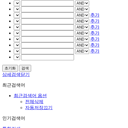
추가
추가
추가
추가
추가
추가
추가
상세검색닫기
최근검색어
최근검색어 옵션
전체삭제
자동저장끄기
인기검색어