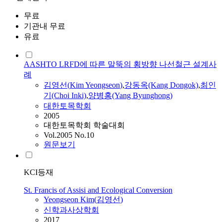
무료
기관내 무료
유료
AASHTO LRFD에 따른 말뚝의 횡방향 나선철근 설계사
례
김영선
(
Kim
Yeongseon
)
,
강동옥(Kang Dongok)
,
최인
기(Choi Inki)
,
양병홍(Yang Byunghong)
대한토목학회
2005
대한토목학회 학술대회
Vol.2005 No.10
원문보기
KCI등재
St. Francis of Assisi and Ecological Conversion
Yeongseon
Kim
(
김영선
)
신학과사상학회
2017