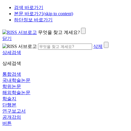
검색 바로가기
본문 바로가기(skip to content)
하단정보 바로가기
무엇을 찾고 계세요?
닫기
삭제
상세검색
상세검색
통합검색
국내학술논문
학위논문
해외학술논문
학술지
단행본
연구보고서
공개강의
버튼