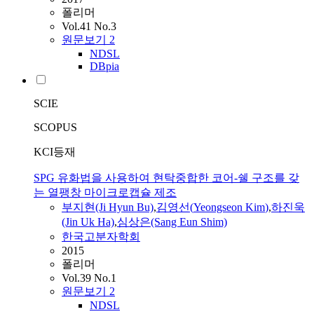
폴리머
Vol.41 No.3
원문보기
2
NDSL
DBpia
SCIE
SCOPUS
KCI등재
SPG 유화법을 사용하여 현탁중합한 코어-쉘 구조를 갖
는 열팽창 마이크로캡슐 제조
부지현(Ji Hyun Bu)
,
김영선
(
Yeongseon
Kim
)
,
하진욱
(Jin Uk Ha)
,
심상은(Sang Eun Shim)
한국고분자학회
2015
폴리머
Vol.39 No.1
원문보기
2
NDSL