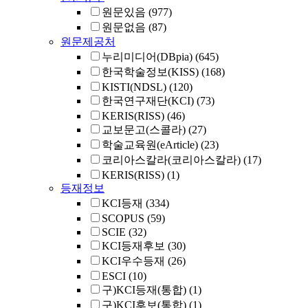
원문있음
(977)
원문없음
(87)
원문제공처
누리미디어(DBpia)
(645)
한국학술정보(KISS)
(168)
KISTI(NDSL)
(120)
한국연구재단(KCI)
(73)
KERIS(RISS)
(46)
교보문고(스콜라)
(27)
학술교육원(eArticle)
(23)
코리아스칼라(코리아스칼라)
(17)
KERIS(RISS)
(1)
등재정보
KCI등재
(334)
SCOPUS
(59)
SCIE
(32)
KCI등재후보
(30)
KCI우수등재
(26)
ESCI
(10)
구)KCI등재(통합)
(1)
구)KCI후보(통합)
(1)