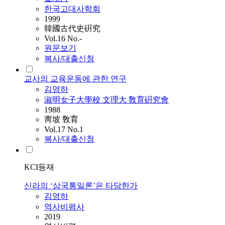
한국고대사학회
1999
韓國古代史硏究
Vol.16 No.-
원문보기
복사/대출신청
교사의 교육운동에 관한 연구
김영하
淑明女子大學校 文理大 敎育硏究會
1988
靑坡 敎育
Vol.17 No.1
복사/대출신청
KCI등재
신라의 ‘삼국통일론’은 타당한가
김영하
역사비평사
2019