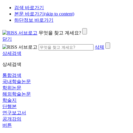
검색 바로가기
본문 바로가기(skip to content)
하단정보 바로가기
무엇을 찾고 계세요?
닫기
삭제
상세검색
상세검색
통합검색
국내학술논문
학위논문
해외학술논문
학술지
단행본
연구보고서
공개강의
버튼