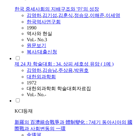
한국 중세사회의 지배구조와 '민'의 성장
김영하
,
김기섭
,
김훈식
,
정승모
,
이해준
,
이세영
한국역사연구회
1990
역사와 현실
Vol.- No.3
원문보기
복사/대출신청
제 24 차 학술대회 : 34. 상피 세호성 유암 ( 1예 )
김영하
,
김승남
,
주상용
,
박원호
대한외과학회
1972
대한외과학회 학술대회자료집
Vol.- No.-
KCI등재
新羅의 百濟統合戰爭과 體制變化 : 7세기 동아시아의 國
際戰과 사회변동의 一環
金瑛河